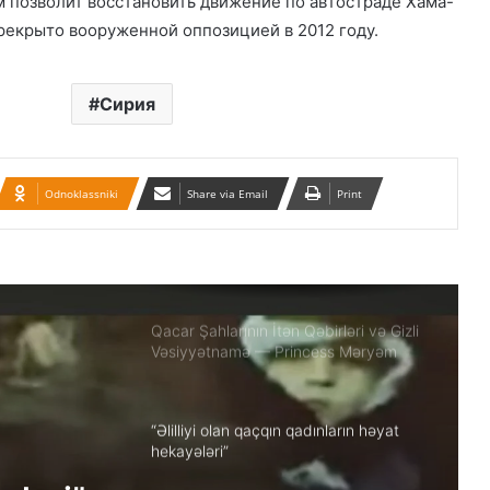
позволит восстановить движение по автостраде Хама-
рекрыто вооруженной оппозицией в 2012 году.
Təbrizdə səkkiz vilayətin sənətçilərinin
iştirakı ilə IV milli muğam musiqisi
festivalı keçirilir
Сирия
Britaniya 20 min hərbçi göndərir: Putin
təhlükəsinə qarşı…
Odnoklassniki
Share via Email
Print
BMT-yə Xameneinin cinayətkarları
tərəfindən 16 yaşlı Armita Geravandın
döyülməsi ilə bağlı müraciət edilib
Qacar Şahlarının İtən Qəbirləri və Gizli
Vəsiyyətnamə — Princess Məryəm
Fəruqi Qacar ilə Özəl Müsahibə
“Əlilliyi olan qaçqın qadınların həyat
hekayələri”