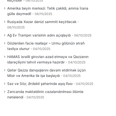
keçiriblər
06/10/2025
Amerika beyin mərkəzi: Tətik çəkildi, amma İrana
güllə dəymədi!
06/10/2025
Rusiyada Xəzər dənizi sammiti keçiriləcək
06/10/2025
Ağ Ev Trampın varisinin adını açıqlayıb
06/10/2025
Gözlənilən faciə reallaşır – Urmu gölünün ətrafı
təxliyə olunur
04/10/2025
HAMAS israilli girovları azad etməyə və Qəzzanın
idarəçiliyini təhvil verməyə hazırdır
04/10/2025
Qətər Qəzza danışıqlarını davam etdirmək üçün
Misir və Amerika ilə işə başlayıb
04/10/2025
Saz və Söz; Ərdəbil şəhərində aşıq ifası
04/10/2025
Zəncanda məktəblinin cəzalandırılması ölümlə
nətiələndi
04/10/2025