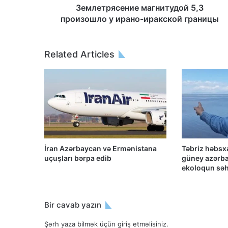
Землетрясение магнитудой 5,3
произошло у ирано-иракской границы
Related Articles
İran Azərbaycan və Ermənistana
Təbriz həbsx
uçuşları bərpa edib
güney azərb
ekoloqun səhh
Bir cavab yazın
Şərh yaza bilmək üçün
giriş etməlisiniz
.