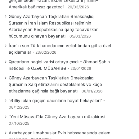
gerçek bedeli Yazan: Ekber Lekestani | İranlı–
Amerikalı bağımsız gazeteci
20/03/2026
Güney Azərbaycan Təşkilatları Əməkdaşlıq
Şurasının İran İslam Respublikası rejiminin
Azərbaycan Respublikasına qarşı təcavüzkar
hücumunu qınayan bəyanatı
05/03/2026
İran’ın son Türk hanedanının veliahtından gdh’a özel
açıklamalar
23/02/2026
Qacarların həqiqi varisi ortaya çıxdı – Əhməd Şahın
nəticəsi ilə ÖZƏL MÜSAHİBƏ
23/01/2026
Güney Azərbaycan Təşkilatları Əməkdaşlıq
Şurasının Xalq etirazlarını dəstəkləmək və küçə
etirazlarına çağırışla bağlı bəyanatı
08/01/2026
“Əlilliyi olan qaçqın qadınların həyat hekayələri”
08/12/2025
“Yeni Müsavat”da Güney Azərbaycan müzakirəsi
07/10/2025
Azərbaycanlı məhbuslar Evin həbsxanasında eyləm