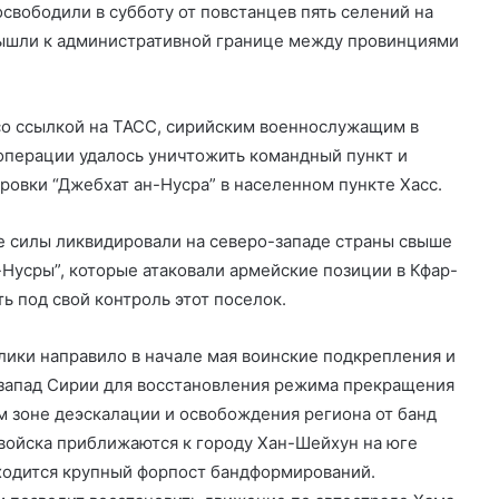
свободили в субботу от повстанцев пять селений на
вышли к административной границе между провинциями
со ссылкой на ТАСС, сирийским военнослужащим в
операции удалось уничтожить командный пункт и
ровки “Джебхат ан-Нусра” в населенном пункте Хасс.
 силы ликвидировали на северо-западе страны свыше
-Нусры”, которые атаковали армейские позиции в Кфар-
ь под свой контроль этот поселок.
Güney Azərbaycanın tarixi abidələrinə
biganəlik faktları çoxalır
ики направило в начале мая воинские подкрепления и
-запад Сирии для восстановления режима прекращения
м зоне деэскалации и освобождения региона от банд
İran konsulluğuna hücumla bağlı Ali
войска приближаются к городу Хан-Шейхун на юге
Milli Təhlükəsizlik Şurasının iclası
ходится крупный форпост бандформирований.
keçirilib.