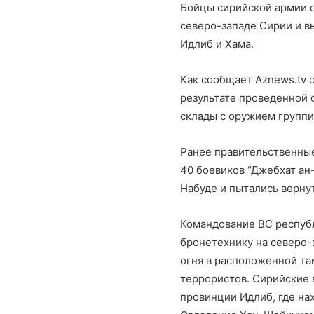
Бойцы сирийской армии о
северо-западе Сирии и 
Идлиб и Хама.
Как сообщает Aznews.tv 
результате проведенной 
склады с оружием группи
Ранее правительственные
40 боевиков “Джебхат ан
Набуде и пытались вернут
Командование ВС республ
бронетехнику на северо
огня в расположенной та
террористов. Сирийские 
провинции Идлиб, где на