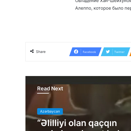
Овладение Хан-Шейхуном 
Алеппо, которое было пе
Share
Facebook
Twitter
Read Next
Azərbaycan
“Əlilliyi olan qaçqın