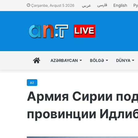
فارسی
عربي
English
Ру
Çərşənbə, Avqust 5 2026
İLK
AZƏRBAYCAN
BÖLGƏ
DÜNYA
SƏHIFƏ
az
Армия Сирии под
провинции Идли