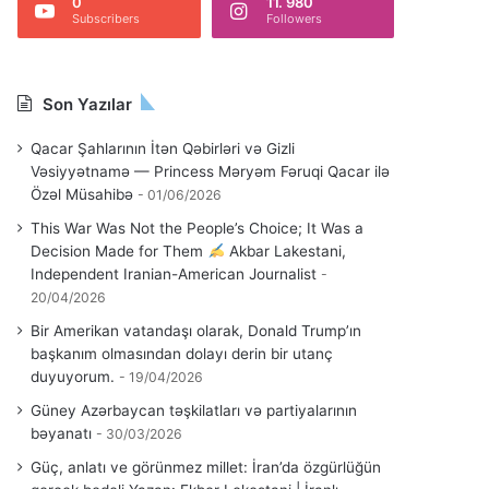
0
11. 980
Subscribers
Followers
Son Yazılar
Qacar Şahlarının İtən Qəbirləri və Gizli
Vəsiyyətnamə — Princess Məryəm Fəruqi Qacar ilə
Özəl Müsahibə
01/06/2026
This War Was Not the People’s Choice; It Was a
Decision Made for Them
Akbar Lakestani,
Independent Iranian-American Journalist
20/04/2026
Bir Amerikan vatandaşı olarak, Donald Trump’ın
başkanım olmasından dolayı derin bir utanç
duyuyorum.
19/04/2026
Güney Azərbaycan təşkilatları və partiyalarının
bəyanatı
30/03/2026
Güç, anlatı ve görünmez millet: İran’da özgürlüğün