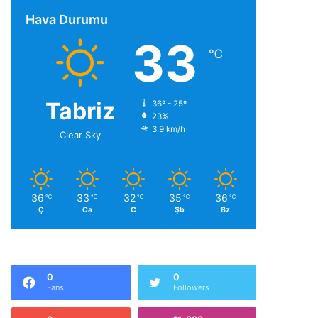
Hava Durumu
33
℃
Tabriz
36º - 25º
23%
3.9 km/h
Clear Sky
36
33
32
35
36
℃
℃
℃
℃
℃
Ç
Ca
C
Şb
Bz
0
0
Fans
Followers