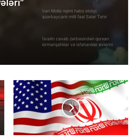
ələri”
İran Molla rejimi həbs etdiyi
azərbaycanlı milli fəal Salar Tahir
Əfşarı Təbriz zindanına köçürüb
İsrailin cavab zərbəsindən qorxan
kirmanşahlılar və isfahanlılar evlərini
tərk edir
Xuzistanda qadın məhbus işgəncə
altında öldürülüb
Güney Azərbaycanın tarixi abidələrinə
biganəlik faktları çoxalır
İran konsulluğuna hücumla bağlı Ali
Milli Təhlükəsizlik Şurasının iclası
keçirilib.