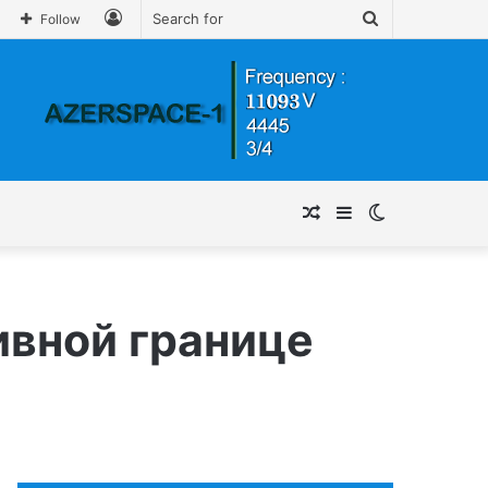
Log
Search
Follow
In
for
Random
Sidebar
Switch
Article
skin
ивной границе