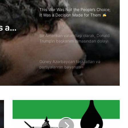
This War Was Not the People’s Choice;
It Was a Decision Made for Them
Akbar Lakestani, Independent Iranian-
s a
American Journalist
hem
Bir Amerikan vatandaşı olarak, Donald
Trump’ın başkanım olmasından dolayı
derin bir utanç duyuyorum.
Güney Azərbaycan təşkilatları və
partiyalarının bəyanatı
Güç, anlatı ve görünmez millet: İran’da
özgürlüğün gerçek bedeli Yazan:
Ekber Lekestani | İranlı–Amerikalı
bağımsız gazeteci
Güney Azərbaycan Təşkilatları
Əməkdaşlıq Şurasının İran İslam
Respublikası rejiminin Azərbaycan