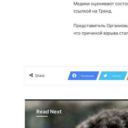
Медики оценивают состоя
ссылкой на Тренд.
Представитель Организа
что причиной взрыва стал
Share
Facebook
Twitter
Read Next