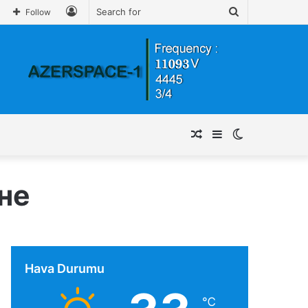
Log
Search
Follow
In
for
Random
Sidebar
Switch
Article
skin
не
Hava Durumu
℃