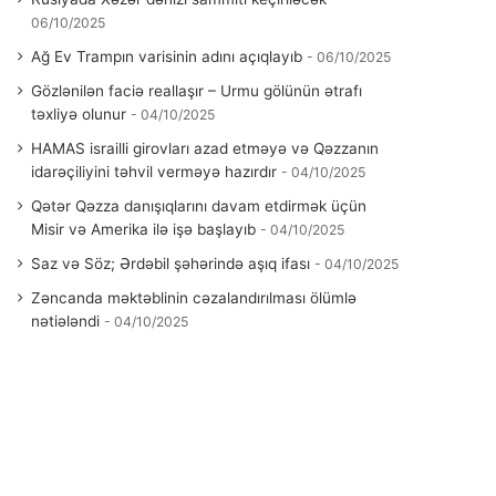
06/10/2025
Ağ Ev Trampın varisinin adını açıqlayıb
06/10/2025
Gözlənilən faciə reallaşır – Urmu gölünün ətrafı
təxliyə olunur
04/10/2025
HAMAS israilli girovları azad etməyə və Qəzzanın
idarəçiliyini təhvil verməyə hazırdır
04/10/2025
Qətər Qəzza danışıqlarını davam etdirmək üçün
Misir və Amerika ilə işə başlayıb
04/10/2025
Saz və Söz; Ərdəbil şəhərində aşıq ifası
04/10/2025
Zəncanda məktəblinin cəzalandırılması ölümlə
nətiələndi
04/10/2025