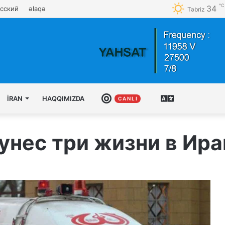
℃
34
сский
əlaqə
Təbriz
İRAN
HAQQIMIZDA
CANLI
AZƏRBAYCAN
C A N L I
TÜRKCƏSI
унес три жизни в Ира