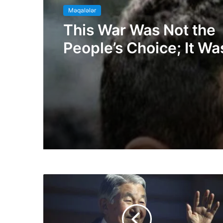
Məqalələr
This War Was Not the
People’s Choice; It Wa
Decision Made for T
Akbar Lakestani,
Independent Iranian-
American Journalist