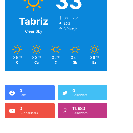
33
Tabriz
36º - 25º
23%
3.9 km/h
Clear Sky
36
33
32
35
36
℃
℃
℃
℃
℃
Ç
Ca
C
Şb
Bz
0
0
Fans
Followers
0
11. 980
Subscribers
Followers