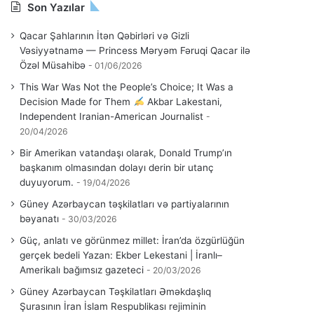
Son Yazılar
Qacar Şahlarının İtən Qəbirləri və Gizli
Vəsiyyətnamə — Princess Məryəm Fəruqi Qacar ilə
Özəl Müsahibə
01/06/2026
This War Was Not the People’s Choice; It Was a
Decision Made for Them
Akbar Lakestani,
Independent Iranian-American Journalist
20/04/2026
Bir Amerikan vatandaşı olarak, Donald Trump’ın
başkanım olmasından dolayı derin bir utanç
duyuyorum.
19/04/2026
Güney Azərbaycan təşkilatları və partiyalarının
bəyanatı
30/03/2026
Güç, anlatı ve görünmez millet: İran’da özgürlüğün
gerçek bedeli Yazan: Ekber Lekestani | İranlı–
Amerikalı bağımsız gazeteci
20/03/2026
Güney Azərbaycan Təşkilatları Əməkdaşlıq
Şurasının İran İslam Respublikası rejiminin