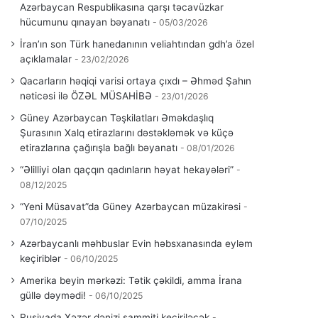
Azərbaycan Respublikasına qarşı təcavüzkar
hücumunu qınayan bəyanatı
05/03/2026
İran’ın son Türk hanedanının veliahtından gdh’a özel
açıklamalar
23/02/2026
Qacarların həqiqi varisi ortaya çıxdı – Əhməd Şahın
nəticəsi ilə ÖZƏL MÜSAHİBƏ
23/01/2026
Güney Azərbaycan Təşkilatları Əməkdaşlıq
Şurasının Xalq etirazlarını dəstəkləmək və küçə
etirazlarına çağırışla bağlı bəyanatı
08/01/2026
“Əlilliyi olan qaçqın qadınların həyat hekayələri”
08/12/2025
“Yeni Müsavat”da Güney Azərbaycan müzakirəsi
07/10/2025
Azərbaycanlı məhbuslar Evin həbsxanasında eyləm
keçiriblər
06/10/2025
Amerika beyin mərkəzi: Tətik çəkildi, amma İrana
güllə dəymədi!
06/10/2025
Rusiyada Xəzər dənizi sammiti keçiriləcək