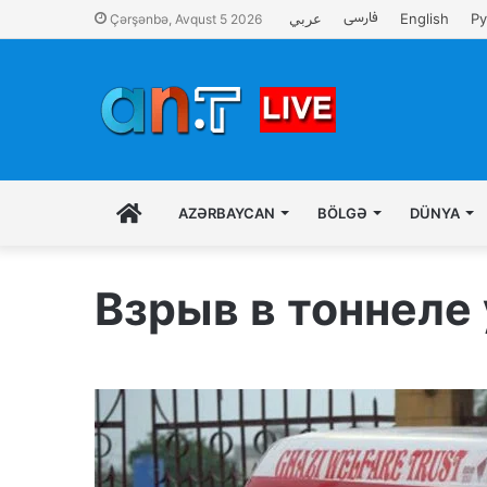
فارسی
عربي
English
Ру
Çərşənbə, Avqust 5 2026
İLK
AZƏRBAYCAN
BÖLGƏ
DÜNYA
SƏHIFƏ
Взрыв в тоннеле 