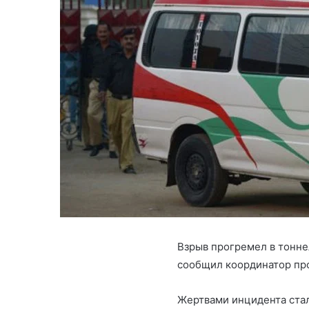
Взрыв прогремел в тонне
сообщил координатор пр
Жертвами инцидента стал