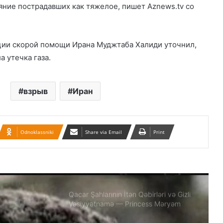
ние пострадавших как тяжелое, пишет Aznews.tv со
hücumunu qınayan bəyanatı
İran’ın son Türk hanedanının
veliahtından gdh’a özel açıklamalar
ции скорой помощи Ирана Муджтаба Халиди уточнил,
а утечка газа.
Qacarların həqiqi varisi ortaya çıxdı –
Əhməd Şahın nəticəsi ilə ÖZƏL
MÜSAHİBƏ
взрыв
Иран
Güney Azərbaycan Təşkilatları
Əməkdaşlıq Şurasının Xalq etirazlarını
dəstəkləmək və küçə etirazlarına
çağırışla bağlı bəyanatı
Odnoklassniki
Share via Email
Print
“Əlilliyi olan qaçqın qadınların həyat
hekayələri”
Qacar Şahlarının İtən Qəbirləri və Gizli
Vəsiyyətnamə — Princess Məryəm
Fəruqi Qacar ilə Özəl Müsahibə