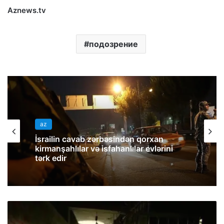
Aznews.tv
подозрение
az
İsrailin cavab zərbəsindən qorxan
kirmanşahlılar və isfahanlılar evlərini
tərk edir