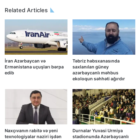
Related Articles
İran Azərbaycan və
Təbriz həbsxanasında
Ermənistana uçuşları bərpa
saxlanılan güney
edib
azərbaycanlı məhbus
ekoloqun səhhəti ağırdır
Naxçıvanın rabitə və yeni
Durnalar Yuvasi Urmiya
texnologiyalar naziri işdən
stadionunda Azərbaycanlı