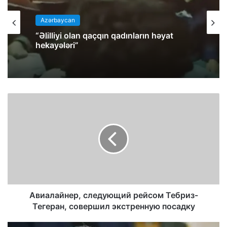
Azərbaycan
“Əlilliyi olan qaçqın qadınların həyat
hekayələri”
Авиалайнер, следующий рейсом Тебриз-
Тегеран, совершил экстренную посадку