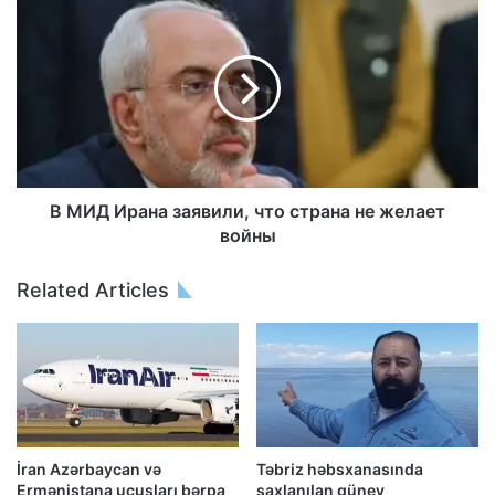
В МИД Ирана заявили, что страна не желает
войны
Related Articles
İran Azərbaycan və
Təbriz həbsxanasında
Ermənistana uçuşları bərpa
saxlanılan güney