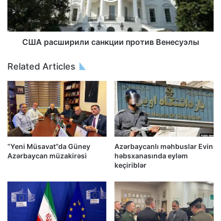
США расширили санкции против Венесуэлы
Related Articles
“Yeni Müsavat”da Güney
Azərbaycanlı məhbuslar Evin
Azərbaycan müzakirəsi
həbsxanasında eyləm
keçiriblər