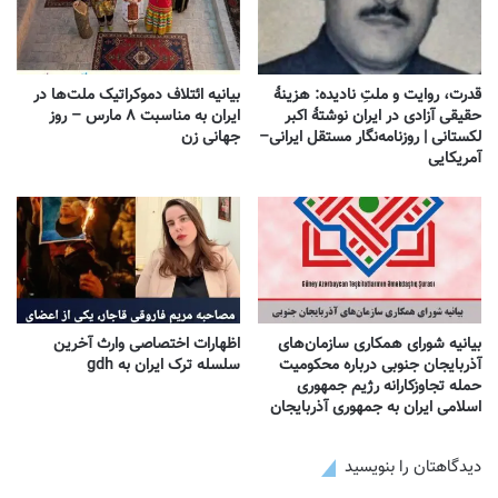
قدرت، روایت و ملتِ نادیده: هزینهٔ
بیانیه ائتلاف دموکراتیک ملت‌ها در
حقیقی آزادی در ایران نوشتهٔ اکبر
ایران به مناسبت ۸ مارس – روز
لکستانی | روزنامه‌نگار مستقل ایرانی–
جهانی زن
آمریکایی
بیانیه شورای همکاری سازمان‌های
اظهارات اختصاصی وارث آخرین
آذربایجان جنوبی درباره محکومیت
سلسله ترک ایران به gdh
حمله تجاوزکارانه رژیم جمهوری
اسلامی ایران به جمهوری آذربایجان
دیدگاهتان را بنویسید