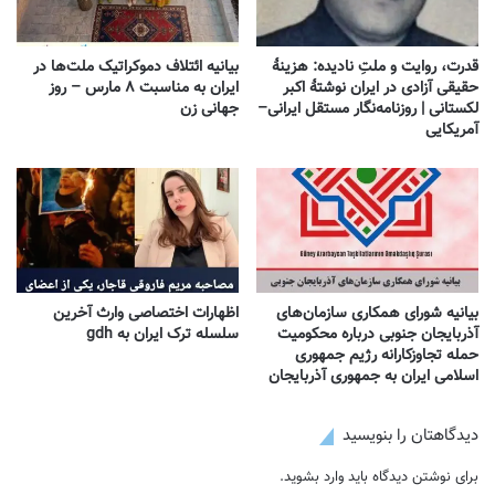
قدرت، روایت و ملتِ نادیده: هزینهٔ
بیانیه ائتلاف دموکراتیک ملت‌ها در
حقیقی آزادی در ایران نوشتهٔ اکبر
ایران به مناسبت ۸ مارس – روز
لکستانی | روزنامه‌نگار مستقل ایرانی–
جهانی زن
آمریکایی
بیانیه شورای همکاری سازمان‌های
اظهارات اختصاصی وارث آخرین
آذربایجان جنوبی درباره محکومیت
سلسله ترک ایران به gdh
حمله تجاوزکارانه رژیم جمهوری
اسلامی ایران به جمهوری آذربایجان
دیدگاهتان را بنویسید
برای نوشتن دیدگاه باید
وارد بشوید
.