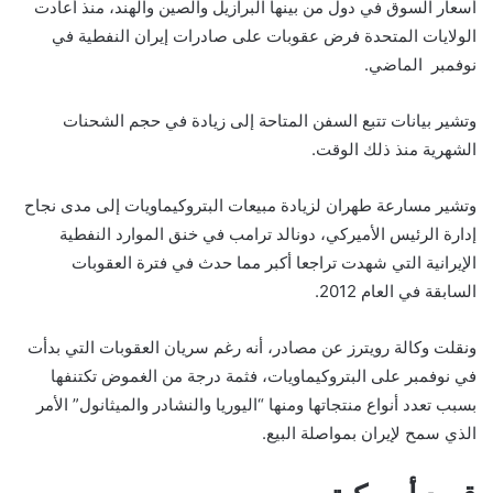
أسعار السوق في دول من بينها البرازيل والصين والهند، منذ أعادت
الولايات المتحدة فرض عقوبات على صادرات إيران النفطية في
نوفمبر الماضي.
وتشير بيانات تتبع السفن المتاحة إلى زيادة في حجم الشحنات
الشهرية منذ ذلك الوقت.
وتشير مسارعة طهران لزيادة مبيعات البتروكيماويات إلى مدى نجاح
إدارة الرئيس الأميركي، دونالد ترامب في خنق الموارد النفطية
الإيرانية التي شهدت تراجعا أكبر مما حدث في فترة العقوبات
السابقة في العام 2012.
ونقلت وكالة رويترز عن مصادر، أنه رغم سريان العقوبات التي بدأت
في نوفمبر على البتروكيماويات، فثمة درجة من الغموض تكتنفها
بسبب تعدد أنواع منتجاتها ومنها “اليوريا والنشادر والميثانول” الأمر
الذي سمح لإيران بمواصلة البيع.