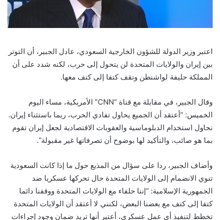
اعتبر وزير الدولة للشؤون الخارجية السعودي، عادل الجبير، أن التوتر
بين إيران والولايات المتحدة لن يتحول إلى حرب، لكنه شدد على أن
المملكة حليفة لواشنطن وتقف كتفا إلى كتف معها.
وقال الجبير، في مقابلة مع قناة “CNN” الأمريكية، مساء اليوم
الخميس: “أعتقد أن الجميع يحاول تفادي الحرب، ربما باستثناء إيران.
نحاول استخدام الدبلوماسية والعقوبات الاقتصادية لجعل إيران تقوم
بما هو صائب، والتأكيد لها بوضوح أن تصرفاتها غير مقبولة”.
وأضاف الجبير، ردا على سؤال من المذيع حول ما إذا كانت السعودية
تنوي الانضمام إلى الولايات المتحدة حال تحركها عسكريا ضد
الجمهورية الإسلامية: “إننا حلفاء مع الولايات المتحدة ووقفنا دائما
كتفا إلى كتف مع بعضنا البعض، لكنني لا أعتقد أن الولايات المتحدة
تخطط لتنفيذ أي عمل عسكري، أعتبر أنها تريد ضمان وجود إجراءات