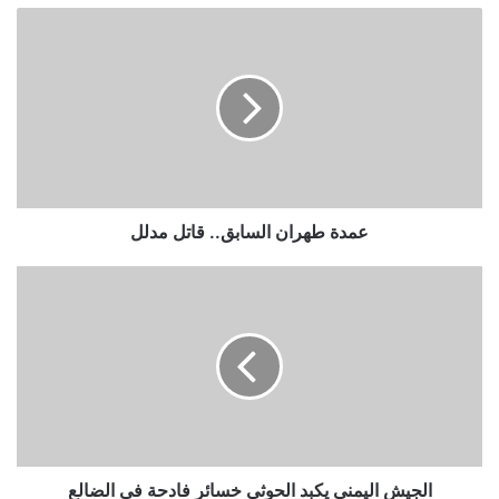
عمدة طهران السابق.. قاتل مدلل
الجيش اليمني يكبد الحوثي خسائر فادحة في الضالع