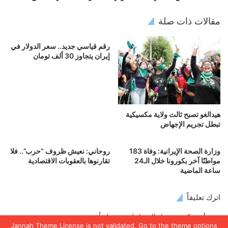
مقالات ذات صلة
رقم قياسي جديد.. سعر الدولار في
إيران يتجاوز 30 ألف تومان
هيدالغو تصبح ثالث ولاية مكسيكية
تبطل تجريم الإجهاض
وزارة الصحة الإيرانية: وفاة 183
روحاني: نعيش ظروف “حرب”.. فلا
مواطنًا آخر بكورونا خلال الـ24
تقارنوها بالعقوبات الاقتصادية
ساعة الماضية
اترك تعليقاً
يجب أنت تكون
مسجل الدخول
لتضيف تعليقاً.
Jannah Theme
License is not validated, Go to the theme options