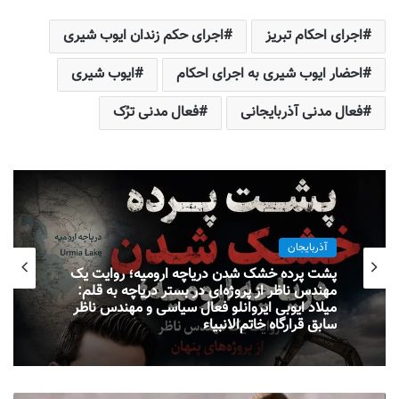
اجرای احکام تبریز
اجرای حکم زندان ایوب شیری
احضار ایوب شیری به اجرای احکام
ایوب شیری
فعال مدنی آذربایجانی
فعال مدنی ترُک
آذربایجان
پشت پرده خشک شدن دریاچه ارومیه؛ روایت یک
مهندس ناظر از پروژه‌ای در بستر دریاچه به قلم:
میلاد ایوبی ایروانلو فعال سیاسی و مهندس ناظر
سابق قرارگاه خاتم‌الانبیاء