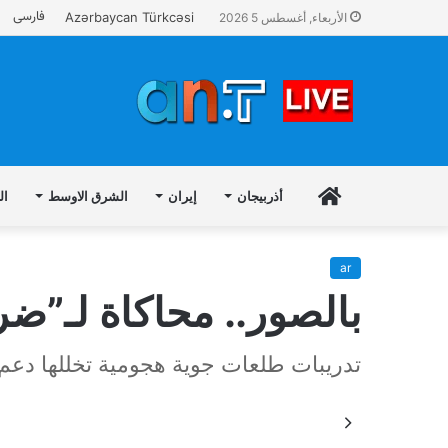
فارسی
Azərbaycan Türkcəsi
الأربعاء, أغسطس 5 2026
AR
أذربيجان
إيران
الشرق الاوسط
ال
ar
بالصور.. محاكاة لـ”ضر
تدريبات طلعات جوية هجومية تخللها دعم