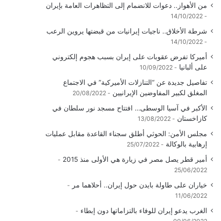
من الأهواز.. دعوات للانضمام إلى التظاهرات العامة بإيران
14/10/2022
شرطة الأخلاق.. ناجيات إيرانيات من قبضتها يروين الرعب
14/10/2022
أميركا تفرض عقوبات على إيران بسبب هجوم إلكتروني
على ألبانيا
10/09/2022
تفاصيل جديدة عن “التنازلات الأميركية” في الاجتماع
المغلق لكبير المفاوضين الإيرانيين
20/08/2022
الأكبر في آسيا الوسطى… افتتاح مسجد نور سلطان في
كازاخستان
13/08/2022
مجلس الأمن: الحوثي أطلق سجناء القاعدة مقابل عمليات
إرهابية بالوكالة
25/07/2022
أمير قطر يصل مصر في زيارة هي الأولى منذ 2015
25/06/2022
خياران على طاولة بايدن حول إيران.. أحلاهما مر
11/06/2022
الغرب يدعو إيران للوفاء بالتزاماتها دون إبطاء