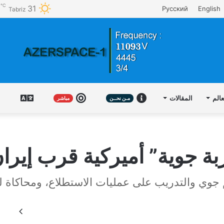
℃
31
Русский
English
Təbriz
عالم
المقالات
مـن
مباشر
عربي
مـن نحــن
مباشر
نحــن
بة جوية” أميركية قرب إيرا
 جوي والتدريب على عمليات الاستطلاع، ومحاكاة 