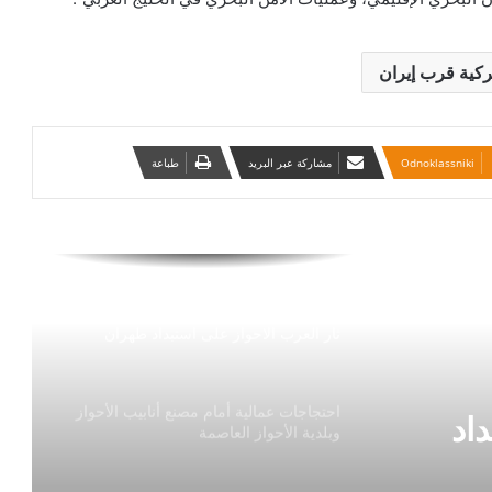
130 دولة تدعم الإصلاح الضريبي العالمي
ركية قرب إيران
تصويت مجلس النواب لإلغاء تصاريح
الحربين
Odnoklassniki
مشاركة عبر البريد
طباعة
أوميروف: نتائج انتخابات مجلس الدوما
الروسي في الأراضي المحتلة مؤقتًا لاغية
وباطلة
ثار العرب الاحواز على استبداد طهران
احتجاجات عمالية أمام مصنع أنابيب الأحواز
اد
وبلدية الأحواز العاصمة