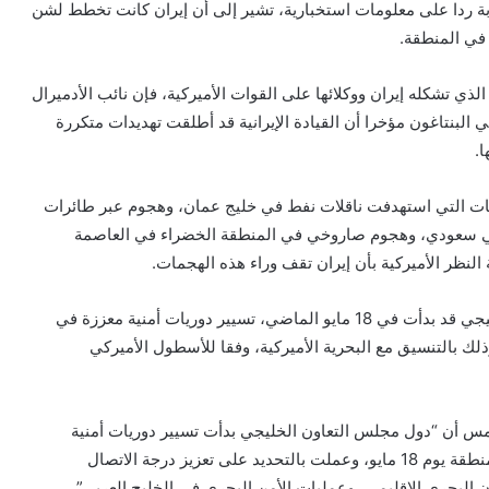
ربة ردا على معلومات استخبارية، تشير إلى أن إيران كانت تخطط لشن
في المنطقة.
ذي تشكله إيران ووكلائها على القوات الأميركية، فإن نائب الأدميرال
 البنتاغون مؤخرا أن القيادة الإيرانية قد أطلقت تهديدات متكررة
.
ت التي استهدفت ناقلات نفط في خليج عمان، وهجوم عبر طائرات
ي سعودي، وهجوم صاروخي في المنطقة الخضراء في العاصمة
 النظر الأميركية بأن إيران تقف وراء هذه الهجمات.
تركيا تنسحب من معاهدة العنف ضد المرأة
وكانت دول مجلس التعاون الخليجي قد بدأت في 18 مايو الماضي، تسيير دوريات أمنية معززة في
وذلك بالتنسيق مع البحرية الأميركية، وفقا للأسطول الأميركي
جسر يساعد على تدمير تيغراي
س أن “دول مجلس التعاون الخليجي بدأت تسيير دوريات أمنية
إسرائيل تقصف موقع حماس ردا على
معززة في المياه الدولية في المنطقة يوم 18 مايو، وعملت بالتحديد على تعزيز درجة الاتصال
البالونات الحارقة
ون البحري الإقليمي، وعمليات الأمن البحري في الخليج العربي”.