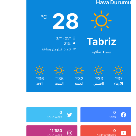
Hava Durumu
28
℃
Tabriz
37º - 25º
31%
5.26 كيلومتر/ساعة
سماء صافية
36
35
32
33
37
℃
℃
℃
℃
℃
الأربعاء
الخميس
الجمعة
السبت
الأحد
0
0
Followers
Fans
11٬980
0
Followers
Subscribers