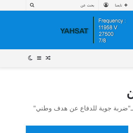
تسجيل
بحث
تابعنا
الدخول
عن
مقال
إضافة
الوضع
عشوائي
عمود
المظلم
ن
جانبي
لـ"ضربة جوية للدفاع عن هدف وطني"