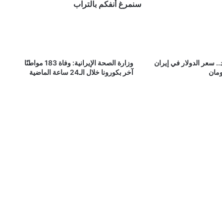
سنمرغ أنفكم بالتراب
تصويت مجلس النواب لإلغاء تصاريح
الحربين
. سعر الدولار في إيران
وزارة الصحة الإيرانية: وفاة 183 مواطنًا
أوميروف: نتائج انتخابات مجلس الدوما
آخر بكورونا خلال الـ24 ساعة الماضية
الروسي في الأراضي المحتلة مؤقتًا لاغية
وباطلة
ثار العرب الاحواز على استبداد طهران
احتجاجات عمالية أمام مصنع أنابيب الأحواز
وبلدية الأحواز العاصمة
نقل أيوب وداود شيري إلى المحكمة مرة
أخرى