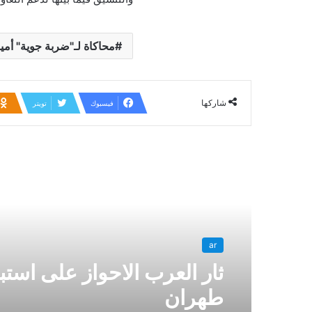
محاكاة لـ"ضربة جوية" أمي
شاركها
فيسبوك
تويتر
أقرأ التالي
ar
ثار العرب الاحواز على استبد
طهران