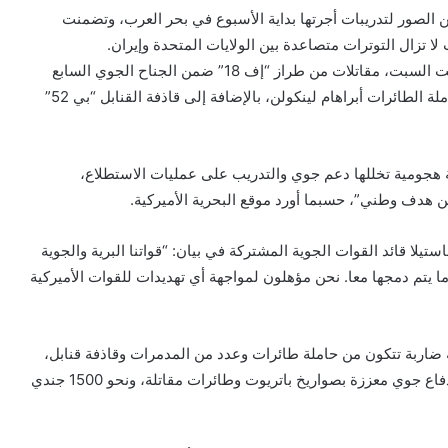
ن الصور لتدريبات أجرتها بداية الأسبوع في بحر العرب، وتضمنت
ا تزال التوترات متصاعدة بين الولايات المتحدة وإيران.
وشارك في التدريبات التي أجريت السبت، مقاتلات من طراز “إف 18” ضمن الجناح الجوي السابع
الملحق بالمجموعة الضاربة لحاملة الطائرات أبراهام لينكولن، بالإضافة إلى قاذفة القنابل “بي 52”
هجومية تخللها دعم جوي والتدريب على عمليات الاستطلاع،
ن هدف وطني”، حسبما أورد موقع البحرية الأميركية.
يلا قائد القوات الجوية المشتركة في بيان: “قواتنا البرية والجوية
ما يتم دمجها معا. نحن مؤهلون لمواجهة أي تهديدات للقوات الأميركية
اربة تتكون من حاملة طائرات وعدد من المدمرات وقاذفة قنابل،
وسفينة هجوم برمائية وبطارية دفاع جوي معززة بصواريخ باتريوت وطائرات مقاتلة، ونحو 1500 جندي