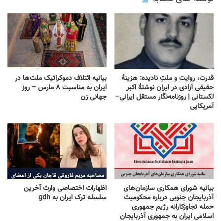
قدرت، روایت و ملتِ نادیده: هزینهٔ
بیانیه ائتلاف دموکراتیک ملت‌ها در
حقیقی آزادی در ایران نوشتهٔ اکبر
ایران به مناسبت ۸ مارس – روز
لکستانی | روزنامه‌نگار مستقل ایرانی–
جهانی زن
آمریکایی
بیانیه شورای همکاری سازمان‌های
اظهارات اختصاصی وارث آخرین
آذربایجان جنوبی درباره محکومیت
سلسله ترک ایران به gdh
حمله تجاوزکارانه رژیم جمهوری
اسلامی ایران به جمهوری آذربایجان