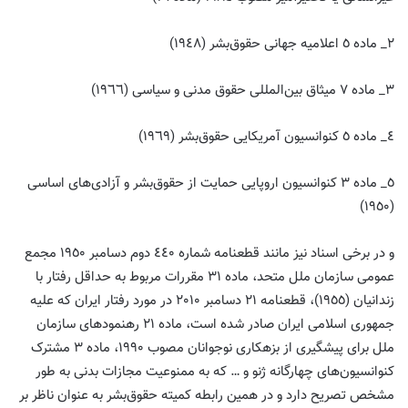
٢_ ماده ٥ اعلامیه جهانی حقوق‌بشر (١٩٤٨)
٣_ ماده ٧ میثاق بین‌المللی حقوق مدنی و سیاسی (١٩٦٦)
٤_ ماده ٥ کنوانسیون آمریکایی حقوق‌بشر (١٩٦٩)
٥_ ماده ٣ کنوانسیون اروپایی حمایت از حقوق‌بشر و آزادی‌های اساسی
(١٩٥٠)
و در برخی اسناد نیز مانند قطعنامه شماره ٤٤٠ دوم دسامبر ١٩٥٠ مجمع
عمومی سازمان ملل متحد، ماده ٣١ مقررات مربوط به حداقل رفتار با
زندانیان (١٩٥٥)، قطعنامه ٢١ دسامبر ٢٠١٠ در مورد رفتار ایران که علیه
جمهوری اسلامی ایران صادر شده است، ماده ٢١ رهنمودهای سازمان
ملل برای پیشگیری از بزهکاری نوجوانان مصوب ١٩٩٠، ماده ٣ مشترک
کنوانسیون‌های چهارگانه ژنو و … که به ممنوعیت مجازات بدنی به طور
مشخص تصریح دارد و در همین رابطه کمیته حقوق‌بشر به عنوان ناظر بر