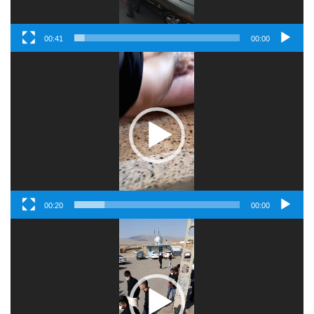
00:41
00:00
Video
Player
00:20
00:00
Video
Player