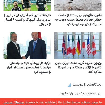
نشریه «آزربایجان پست» از جامعه
قاراباغ؛ طنین نام آذربایجان در اروپا |
جهانی فعالان محیط زیست دعوت به
پیروزی برابر کپنهاگ و کسب ۶ امتیاز
حمایت از دریاچه اورمیه کرد
از دو بازی
وزیران خارجه گروه هفت: ایران بدون
ترکیه دارایی‌های افراد و نهادهای
تأخیر با آژانس همکاری و با آمریکا
مرتبط با فعالیت‌های هسته‌ای ایران
مذاکره کند
را مسدود کرد
دیدگاهتان را بنویسید
برای نوشتن دیدگاه باید
وارد بشوید
.
Jannah Theme
License is not validated, Go to the theme options page to