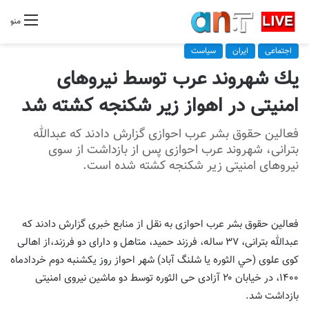
منو
اجتماعی
ایران
سیاست
يك شهروند عرب توسط نيروهاى
امنيتى در اهواز زير شكنجه كشته شد
فعالین حقوق بشر عرب احوازی گزارش دادند كه عبدالله
بترانى، شهروند عرب احوازی پس از بازداشت از سوی
نیروهای امنیتی زیر شکنجه کشته شده است.
فعالین حقوق بشر عرب احوازی به نقل از منابع خبرى گزارش دادند كه
عبدالله بترانى، ۳۷ ساله، فرزند حميد، متاهل و داراى دو فرزند،از اهالى
كوى علوى (حي الثوره يا شلنگ آباد) شهر احواز روز يكشنبه دوم خردادماه
۱۴۰۰، در خیابان ۲۰ آزادى حى الثوره توسط دو ماشين نيروى امنيتى
بازداشت شد.