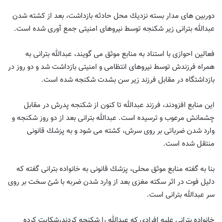
دوربين هاى مدار بسته نزديك محل حادثه بازداشت، بعد از كشته شدن
عبدالله بترانى زير شكنجه توسط نيروهاى امنيتى جمع آورى شده است.
فعالین احوازی با استناد به منابع موثق مى گويند، عبدالله بترانى به
همراه فرزندش توسط نيروهاى انتظامى و امنيتى بازداشت شد و دو روز در
بازداشتگاه در مقابل فرزند زير سن بشدت شكنجه شده است.
اين منابع افزودند، فرزند عبدالله تا كنون از شكنجه پدرش در مقابل
چشمانش مرعوب و ترسيده است. عبدالله بترانى بعد از دو روز شكنجه و
وارد شدن ضرباتى بر روى سرش، كشته مى شود و به پزشك قانونى
منتقل شده است.
بنا به گفته منابع موثق محلى، پزشك قانونى به خانواده بترانى گفته كه
دليل فوت در اثر سكته مغزى بعد از وارد شدن ضربه با شئ سخت بر روى
سر عبدالله بترانى است.
خانواده بترانى عليه افرادى كه عبدالله را شكنجه كردند،شكايت كرده