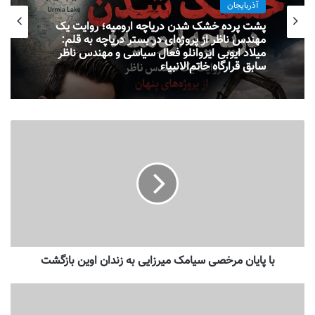
آذربایجان
پشت پرده خشک شدن دریاچه ارومیه؛ روایت یک
مهندس ناظر از پروژه‌ای در بستر دریاچه به قلم:
میلاد ایوبی ایروانلو فعال سیاسی و مهندس ناظر
سابق قرارگاه خاتم‌الانبیاء
با پایان مرخصی سیامک میرزایی به زندان اوین بازگشت