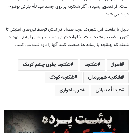
است. از تصاوير رسيده، آثار شكنجه بر روى جسد عبدالله بترانى بوضوح
ديده مى شود.
دليل بازداشت اين شهروند عرب همراه فرزندش توسط نيروهاى امنيتى تا
كنون مشخص نشده است. خانواده بترانى توسط نيروهاى امنيتى تهديد
شدند كه چنانچه با رسانه ها صحبت كنند آنها را بازداشت مى كنند.
اهواز
شکنجه
شکنجه جلوی چشم کودک
شکنجه شهروندان
شکنجه کودک
عبدالله بترانى
عرب احوازی