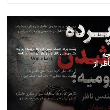
بیانیه سازمانها و احزاب آزربایجان جنوبی درباره
پیام ائتلاف نیروهای سیاسی کوردستان ایران:
خطاب به ملل تحت ستم در ایران، ملت کورد
و تمامی نیروهای دمکراسی‌خواه
مصاحبه مریم فاروقی قاجار با روزنامه میشپاچا
(Mishpacha) در خصوص وضعیت سیاسی
اجتماعی ایران
پشت پرده خشک شدن دریاچه ارومیه؛ روایت
چه
یک مهندس ناظر از پروژه‌ای در بستر دریاچه
به قلم: میلاد ایوبی ایروانلو فعال سیاسی و
اظر از
مهندس ناظر سابق قرارگاه خاتم‌الانبیاء
ر دریاچه به قلم:
آرامگاه های گم‌شده شاهان قاجار و
وصیت‌نامه مخفی — مصاحبه اختصاصی با
یاسی و
پرنسس مریم فاروقی قاجار
نگاهی کوتاه به انتخابات شورای مرکزی «کنگره
آزادی ایران»؛ ریشه های تاریخی «حذف» و
ضرورت ضمانت های نهادی سیمین صبری