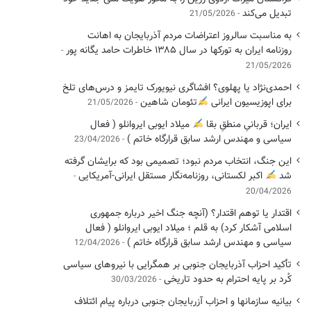
تبدیل می‌کند
21/05/2026
به مناسبت سالروز اعتراضات مردم آذربایجان به اهانت
روزنامه ایران به تورکها در سال ۱۳۸۵ خاطرات حامد یگانه پور
21/05/2026
احمدی‌نژاد یا پهلوی؟ افشاگری نیویورک تایمز و درس‌های تلخ
برای اپوزیسیون ایرانی
تئومان شاهین
21/05/2026
ایران؛ قربانیِ منطقِ بقا
میلاد ایوبی ایروانلو ( فعال
سیاسی ‌و مهندس ارشد سابق قرارگاه خاتم )
23/04/2026
این جنگ، انتخاب مردم نبود؛ تصمیمی بود که برایشان گرفته
شد
اکبر لکستانی، روزنامه‌نگار مستقل ایرانی-آمریکایی
20/04/2026
اقتدار یا توهم اقتدار؟ (آنچه جنگ اخیر درباره جمهوری
اسلامی آشکار کرد) به قلم ؛ میلاد ایوبی ایروانلو ( فعال
سیاسی و مهندس ارشد سابق قرارگاه خاتم )
12/04/2026
تأکید احزاب آذربایجان جنوبی بر همگرایی با نیروهای سیاسی
کُرد بر پایه احترام به حدود تاریخی
30/03/2026
بیانیه سازمانها و احزاب آزربایجان جنوبی درباره پیام ائتلاف