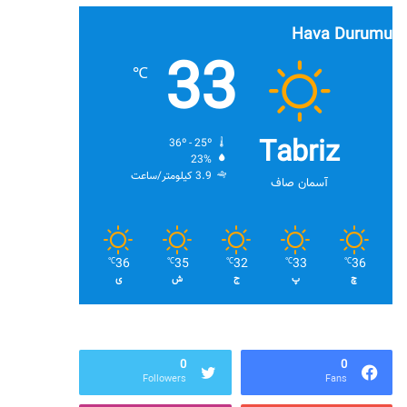
Hava Durumu
33
℃
Tabriz
36º - 25º
23%
3.9 کیلومتر/ساعت
آسمان صاف
36
35
32
33
36
℃
℃
℃
℃
℃
چ
پ
ج
ش
ی
0
0
Followers
Fans