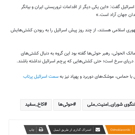
 اسرائیل گفت: «این یکی دیگر از اقدامات تروریستی ایران و بیانگر
دان جهان آزاد است.»
وری اسلامی هستند، از چند روز پیش اسرائیل را به ربودن کشتی‌هایش
به مناسبت سالروز اعتراضات مردم آذربایجان
به اهانت روزنامه ایران به تورکها در سال ۱۳۸۵
خاطرات حامد یگانه پور
۱ نوامبر)، عبدالمالک الحوثی، رهبر حوثی‌ها گفته بود این گروه به دنبال کشتی‌های
احمدی‌نژاد یا پهلوی؟ افشاگری نیویورک تایمز
 دریای سرخ است؛ حتی کشتی‌هایی که پرچم اسرائیل نداشته باشند.
و درس‌های تلخ برای اپوزیسیون ایرانی
تئومان شاهین
با حماس، موشک‌های دوربرد و پهپاد نیز به
سمت اسرائیل پرتاب
اقتدار یا توهم اقتدار؟ (آنچه جنگ اخیر درباره
جمهوری اسلامی آشکار کرد) به قلم ؛ میلاد
ایوبی ایروانلو ( فعال سیاسی و مهندس ارشد
سابق قرارگاه خاتم )
نگوی شورای_امنیت_ملی
حوثی‌ها
کاخ_سفید
تأکید احزاب آذربایجان جنوبی بر همگرایی با
نیروهای سیاسی کُرد بر پایه احترام به حدود
تاریخی
‫Odnoklassniki
اشتراک گذاری از طریق ایمیل
چاپ