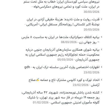
نیروهای سیاسی کوردستان ایران: خطاب به ملل تحت ستم
در ایران، ملت کورد و تمامی نیروهای دمکراسی‌خواه
30/03/2026
قدرت، روایت و ملتِ نادیده: هزینهٔ حقیقی آزادی در ایران
نوشتهٔ اکبر لکستانی | روزنامه‌نگار مستقل ایرانی–آمریکایی
20/03/2026
بیانیه ائتلاف دموکراتیک ملت‌ها در ایران به مناسبت ۸ مارس
– روز جهانی زن
08/03/2026
بیانیه شورای همکاری سازمان‌های آذربایجان جنوبی درباره
محکومیت حمله تجاوزکارانه رژیم جمهوری اسلامی ایران به
جمهوری آذربایجان
05/03/2026
اظهارات اختصاصی وارث آخرین سلسله ترک ایران به gdh
23/02/2026
اتحاد تورک و کورد کابوسِ مشترکِ تاج و عمامه
​صلاح
آرامش
23/02/2026
کشته شدن یاشار_نورمحمدزاده، شهروند ۴۲ ساله آذربایجانی،
روز جمعه ۱۹ دی‌ماه در فاز سه شهر پرندِ تهران، با شلیک
گلوله مأموران امنیتی جمهوری اسلامی
01/02/2026