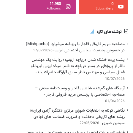
11,980
0
Followers
Subscribers
نوشته‌های تازه
مصاحبه مریم فاروقی قاجار با روزنامه میشپاچا (Mishpacha)
در خصوص وضعیت سیاسی اجتماعی ایران
17/07/2026
پشت پرده خشک شدن دریاچه ارومیه؛ روایت یک مهندس
ناظر از پروژه‌ای در بستر دریاچه به قلم: میلاد ایوبی ایروانلو
فعال سیاسی و مهندس ناظر سابق قرارگاه خاتم‌الانبیاء
10/07/2026
آرامگاه های گم‌شده شاهان قاجار و وصیت‌نامه مخفی —
مصاحبه اختصاصی با پرنسس مریم فاروقی قاجار
01/06/2026
نگاهی کوتاه به انتخابات شورای مرکزی «کنگره آزادی ایران»؛
ریشه های تاریخی «حذف» و ضرورت ضمانت های نهادی
سیمین صبری
22/05/2026
قزاقستان میراث اردوی زرین را به محور هویت ملی جدید خود