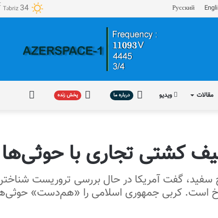
℃
34
Русский
Engl
Təbriz
مقالات
ویدیو
درباره
پخش
فارسی
درباره ما
پخش زنده
ما
زنده
وقیف کشتی تجاری با حوثی‌
فید، گفت آمریکا در حال بررسی تروریست شناختن ح
است. کربی جمهوری اسلامی را «هم‌دست» حوثی‌ها 