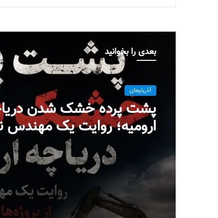
بعدی را بخوانید
آذربایجان
پشت پرده خشک شدن دریا
ارومیه؛ روایت یک مهندس ن
پروژه‌ای در بست
میلاد ایوبی ایروانلو فعال س
مهندس ناظر سابق قرارگاه
خاتم‌الانبیاء