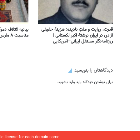
قدرت، روایت و ملتِ نادیده: هزینهٔ حقیقی
بیانیه ائتلاف دمو
آزادی در ایران نوشتهٔ اکبر لکستانی |
مناسبت ۸ مارس – روز جهانی زن
روزنامه‌نگار مستقل ایرانی–آمریکایی
دیدگاهتان را بنویسید
برای نوشتن دیدگاه باید
وارد بشوید
.
gle license for each domain name.