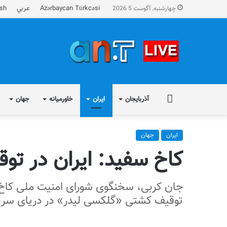
Azərbaycan Türkcəsi
عربي
ish
چهارشنبه, آگوست 5 2026
FA
آذربایجان
ایران
خاورمیانه
جهان
ایران
جهان
کاخ سفید: ایران در ت
جان کربی، سخنگوی شورای امنیت ملی کاخ س
توقیف کشتی «گلکسی لیدر» در دریای سرخ 