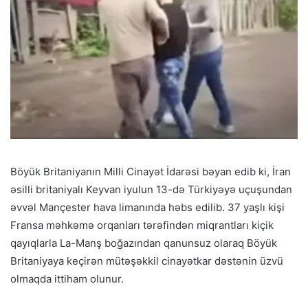
Böyük Britaniyanın Milli Cinayət İdarəsi bəyan edib ki, İran
əsilli britaniyalı Keyvan iyulun 13-də Türkiyəyə uçuşundan
əvvəl Mançester hava limanında həbs edilib. 37 yaşlı kişi
Fransa məhkəmə orqanları tərəfindən miqrantları kiçik
qayıqlarla La-Manş boğazından qanunsuz olaraq Böyük
Britaniyaya keçirən mütəşəkkil cinayətkar dəstənin üzvü
olmaqda ittiham olunur.