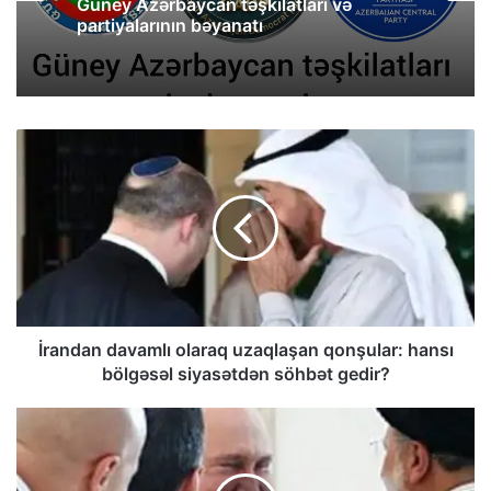
Güney Azərbaycan təşkilatları və
partiyalarının bəyanatı
İrandan davamlı olaraq uzaqlaşan qonşular: hansı
bölgəsəl siyasətdən söhbət gedir?