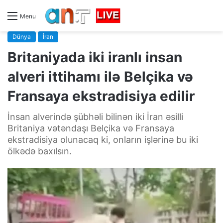
Menu
Dünya
İran
Britaniyada iki iranlı insan
alveri ittihamı ilə Belçika və
Fransaya ekstradisiya edilir
İnsan alverində şübhəli bilinən iki İran əsilli
Britaniya vətəndaşı Belçika və Fransaya
ekstradisiya olunacaq ki, onların işlərinə bu iki
ölkədə baxılsın.