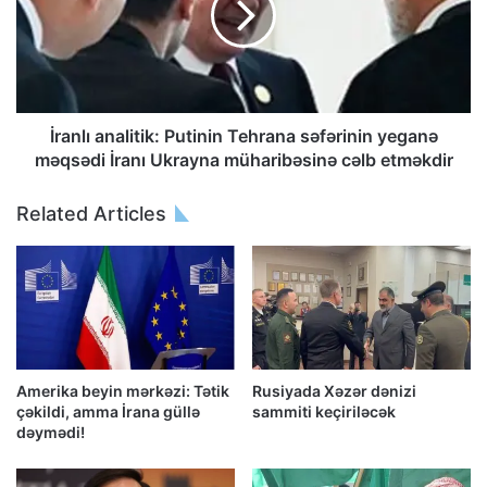
İranlı analitik: Putinin Tehrana səfərinin yeganə
məqsədi İranı Ukrayna müharibəsinə cəlb etməkdir
Related Articles
Amerika beyin mərkəzi: Tətik
Rusiyada Xəzər dənizi
çəkildi, amma İrana güllə
sammiti keçiriləcək
dəymədi!