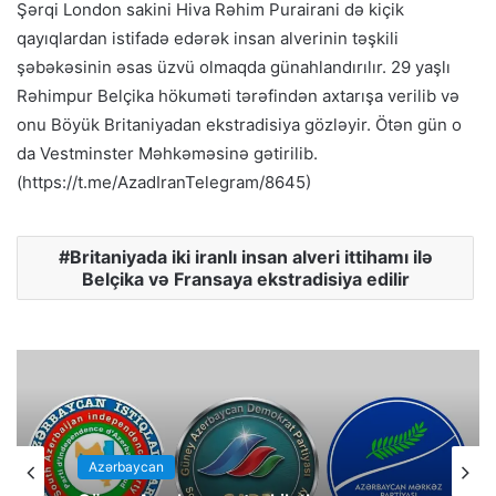
Şərqi London sakini Hiva Rəhim Purairani də kiçik
qayıqlardan istifadə edərək insan alverinin təşkili
şəbəkəsinin əsas üzvü olmaqda günahlandırılır. 29 yaşlı
Rəhimpur Belçika hökuməti tərəfindən axtarışa verilib və
onu Böyük Britaniyadan ekstradisiya gözləyir. Ötən gün o
da Vestminster Məhkəməsinə gətirilib.
(https://t.me/AzadIranTelegram/8645)
Britaniyada iki iranlı insan alveri ittihamı ilə
Belçika və Fransaya ekstradisiya edilir
Azərbaycan