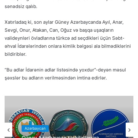
sənədsiz qalıb.
Xatırladaq ki, son aylar Güney Azərbaycanda Ayıl, Anar,
Sevgi, Onur, Atakan, Can, Oğuz və başqa uşaqların
valideynləri övladlarına türkcə ad seçdikləri üçün Səbt-
əhval İdarələrindən onlara kimlik bəlgəsi ala bilmədiklərini
bildiriblər.
“Bu adlar İdarənin adlar listəsində yoxdur”-deyən məsul
şəxslər bu adların verilməsindən imtina edirlər.
Azərbaycan
Güney Azərbaycan təşkilatları və