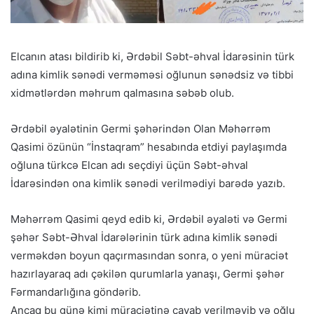
Elcanın atası bildirib ki, Ərdəbil Səbt-əhval İdarəsinin türk
adına kimlik sənədi verməməsi oğlunun sənədsiz və tibbi
xidmətlərdən məhrum qalmasına səbəb olub.
Ərdəbil əyalətinin Germi şəhərindən Olan Məhərrəm
Qasimi özünün “İnstaqram” hesabında etdiyi paylaşımda
oğluna türkcə Elcan adı seçdiyi üçün Səbt-əhval
İdarəsindən ona kimlik sənədi verilmədiyi barədə yazıb.
Məhərrəm Qasimi qeyd edib ki, Ərdəbil əyaləti və Germi
şəhər Səbt-Əhval İdarələrinin türk adına kimlik sənədi
verməkdən boyun qaçırmasından sonra, o yeni müraciət
hazırlayaraq adı çəkilən qurumlarla yanaşı, Germi şəhər
Fərmandarlığına göndərib.
Ancaq bu günə kimi müraciətinə cavab verilməyib və oğlu