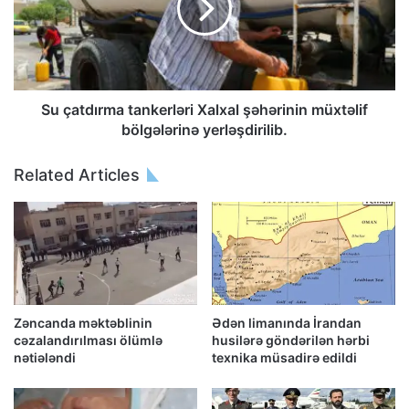
Su çatdırma tankerləri Xalxal şəhərinin müxtəlif
bölgələrinə yerləşdirilib.
Related Articles
Zəncanda məktəblinin
Ədən limanında İrandan
cəzalandırılması ölümlə
husilərə göndərilən hərbi
nətiələndi
texnika müsadirə edildi