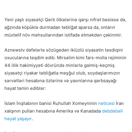
Yəni yaşlı siyasətçi Qərb ölkələrinə qarşı nifrət bəsləsə də,
ağzında köpüklə durmadan təbliğat aparsa da, onların
müxtəlif növ məhsullarından istifadə etməkdən çəkinmir.
Aznewstv dəfələrlə sözügedən ikiüzlü siyasətin təsdiqini
oxucularına təqdim edib. Mirsəlim kimi fars-molla rejiminin
44 illik hakimiyyəti dövründə minlərlə gəlmiş-keçmiş
siyasətçi riyakar təbliğatla məşğul olub, soydaşlarımızın
sərvətləri hesabına özlərinə və yaxınlarına qərbsayağı
həyat təmin ediblər:
İslam İnqilabının banisi Ruhullah Xomeyninin
nəticəsi
İran
xalqının pulları hesabına Amerika və Kanadada
dəbdəbəli
həyat yaşayır
.