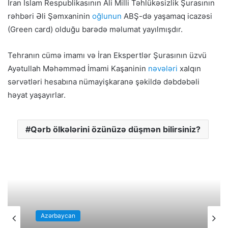
İran İslam Respublikasının Ali Milli Təhlükəsizlik Şurasının
rəhbəri Əli Şəmxaninin
oğlunun
ABŞ-də yaşamaq icazəsi
(Green card) olduğu barədə məlumat yayılmışdır.
Tehranın cümə imamı və İran Ekspertlər Şurasının üzvü
Ayətullah Məhəmməd İmami Kaşaninin
nəvələri
xalqın
sərvətləri hesabına nümayişkaranə şəkildə dəbdəbəli
həyat yaşayırlar.
Qərb ölkələrini özünüzə düşmən bilirsiniz?
Azərbaycan