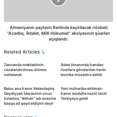
Almaniyanın paytaxtı Berlində keçiriləcək növbəti
“Azadlıq, Ədalət, Milli Hökumət” aksiyasının şüarları
açıqlanıb:
Related Articles
Zəncanda məktəblinin
Ədən limanında İrandan
cəzalandırılması ölümlə
husilərə göndərilən hərbi
nətiələndi
texnika müsadirə edildi
Bəluc ana İranın Vətəndaşlıq
Yeni müharibə ehtimalı-
Qeydiyyatı İdarəsinin onun
İranın müdafiə naziri təcili
övladına “Əlihan” adı əvəzinə
Türkiyəyə getdi
başqa ad qeyd etdiyini deyir