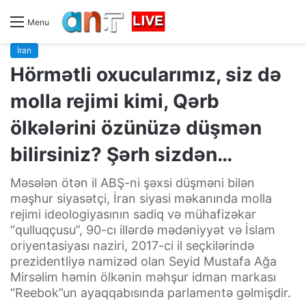
Menu
İran
Hörmətli oxucularımız, siz də
molla rejimi kimi, Qərb
ölkələrini özünüzə düşmən
bilirsiniz? Şərh sizdən…
Məsələn ötən il ABŞ-ni şəxsi düşməni bilən
məşhur siyasətçi, İran siyasi məkanında molla
rejimi ideologiyasının sadiq və mühafizəkar
“qulluqçusu”, 90-cı illərdə mədəniyyət və İslam
oriyentasiyası naziri, 2017-ci il seçkilərində
prezidentliyə namizəd olan Seyid Mustafa Ağa
Mirsəlim həmin ölkənin məhşur idman markası
“Reebok”un ayaqqabısında parlamentə gəlmişdir.