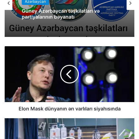
Azərbaycan
Güney Azərbaycan təşkilatları və
partiyalarının bəyanatı
Elon Mask dünyanın ən varlıları siyahısında