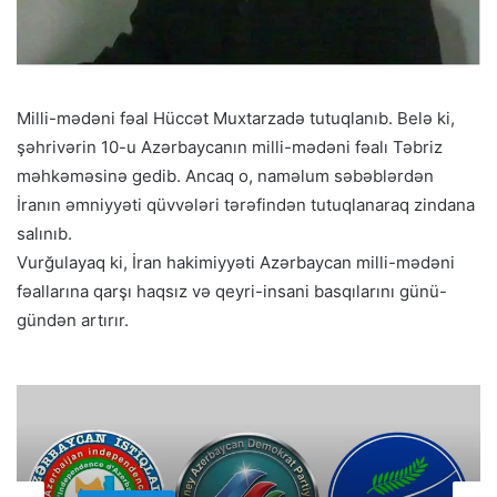
Milli-mədəni fəal Hüccət Muxtarzadə tutuqlanıb. Belə ki,
şəhrivərin 10-u Azərbaycanın milli-mədəni fəalı Təbriz
məhkəməsinə gedib. Ancaq o, naməlum səbəblərdən
İranın əmniyyəti qüvvələri tərəfindən tutuqlanaraq zindana
salınıb.
Vurğulayaq ki, İran hakimiyyəti Azərbaycan milli-mədəni
fəallarına qarşı haqsız və qeyri-insani basqılarını günü-
gündən artırır.