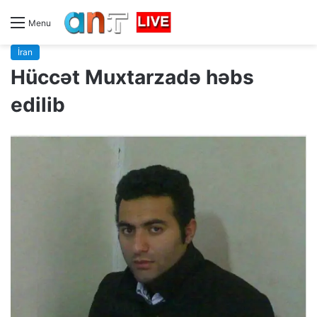
Menu
İran
Hüccət Muxtarzadə həbs
edilib