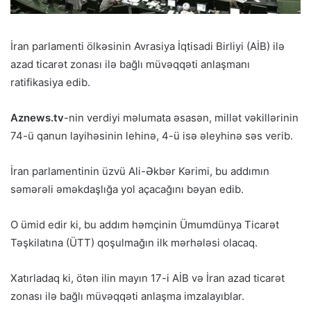
İran parlamenti ölkəsinin Avrasiya İqtisadi Birliyi (AİB) ilə
azad ticarət zonası ilə bağlı müvəqqəti anlaşmanı
ratifikasiya edib.
Aznews.tv
-nin verdiyi məlumata əsasən, millət vəkillərinin
74-ü qanun layihəsinin lehinə, 4-ü isə əleyhinə səs verib.
İran parlamentinin üzvü Ali-Əkbər Kərimi, bu addımın
səmərəli əməkdaşlığa yol açacağını bəyan edib.
O ümid edir ki, bu addım həmçinin Ümumdünya Ticarət
Təşkilatına (ÜTT) qoşulmağın ilk mərhələsi olacaq.
Xatırladaq ki, ötən ilin mayın 17-i AİB və İran azad ticarət
zonası ilə bağlı müvəqqəti anlaşma imzalayıblar.