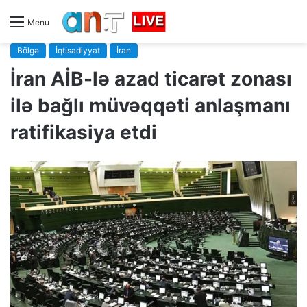
Menu
Bölgə
İqtisadiyyat
İran
İran AİB-lə azad ticarət zonası
ilə bağlı müvəqqəti anlaşmanı
ratifikasiya etdi