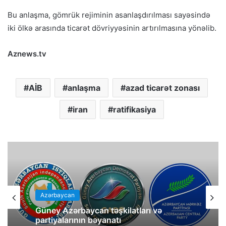
Bu anlaşma, gömrük rejiminin asanlaşdırılması sayəsində
iki ölkə arasında ticarət dövriyyəsinin artırılmasına yönəlib.
Aznews.tv
AİB
anlaşma
azad ticarət zonası
iran
ratifikasiya
Azərbaycan
Güney Azərbaycan təşkilatları və
partiyalarının bəyanatı