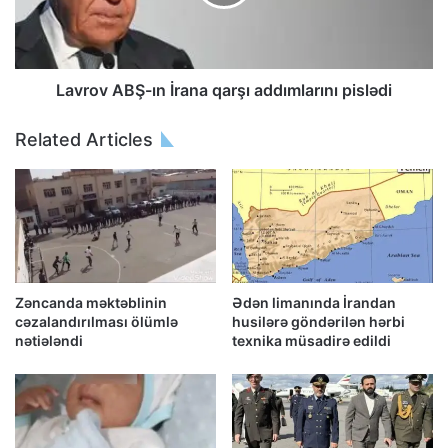
Lavrov ABŞ-ın İrana qarşı addımlarını pislədi
Related Articles
Zəncanda məktəblinin
Ədən limanında İrandan
cəzalandırılması ölümlə
husilərə göndərilən hərbi
nətiələndi
texnika müsadirə edildi