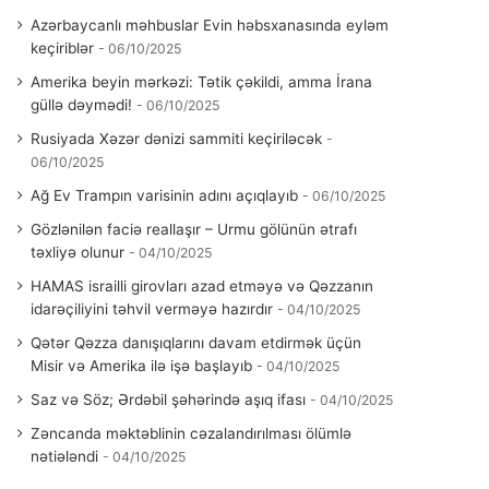
Azərbaycanlı məhbuslar Evin həbsxanasında eyləm
keçiriblər
06/10/2025
Amerika beyin mərkəzi: Tətik çəkildi, amma İrana
güllə dəymədi!
06/10/2025
Rusiyada Xəzər dənizi sammiti keçiriləcək
06/10/2025
Ağ Ev Trampın varisinin adını açıqlayıb
06/10/2025
Gözlənilən faciə reallaşır – Urmu gölünün ətrafı
təxliyə olunur
04/10/2025
HAMAS israilli girovları azad etməyə və Qəzzanın
idarəçiliyini təhvil verməyə hazırdır
04/10/2025
Qətər Qəzza danışıqlarını davam etdirmək üçün
Misir və Amerika ilə işə başlayıb
04/10/2025
Saz və Söz; Ərdəbil şəhərində aşıq ifası
04/10/2025
Zəncanda məktəblinin cəzalandırılması ölümlə
nətiələndi
04/10/2025