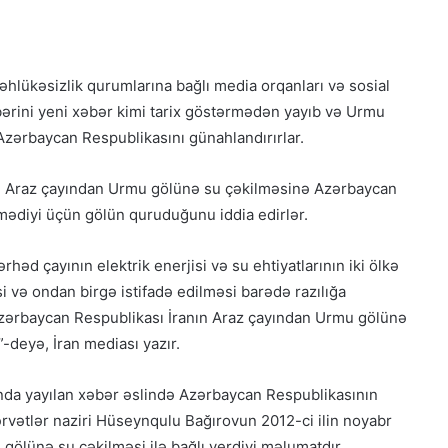
əhlükəsizlik qurumlarına bağlı media orqanları və sosial
bərini yeni xəbər kimi tarix göstərmədən yayıb və Urmu
zərbaycan Respublikasını günahlandırırlar.
rı Araz çayından Urmu gölünə su çəkilməsinə Azərbaycan
rmədiyi üçün gölün quruduğunu iddia edirlər.
həd çayının elektrik enerjisi və su ehtiyatlarının iki ölkə
 və ondan birgə istifadə edilməsi barədə razılığa
ərbaycan Respublikası İranın Araz çayından Urmu gölünə
-deyə, İran mediası yazır.
nda yayılan xəbər əslində Azərbaycan Respublikasının
ərvətlər naziri Hüseynqulu Bağırovun 2012-ci ilin noyabr
gölünə su çəkilməsi ilə bağlı verdiyi məlumatdır.