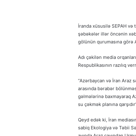
İranda xüsusilə SEPAH və t
şəbəkələr illər öncənin xə
gölünün qurumasına görə A
Adı çəkilən media orqanla
Respublikasının razılıq ve
“Azərbaycan və İran Araz sər
arasında bərabər bölünməsi
gəlmələrinə baxmayaraq Az
su çəkmək planına qarşıdır”
Qeyd edək ki, İran mediası
sabiq Ekologiya və Təbii S
ayında Araz çayından Urmu 