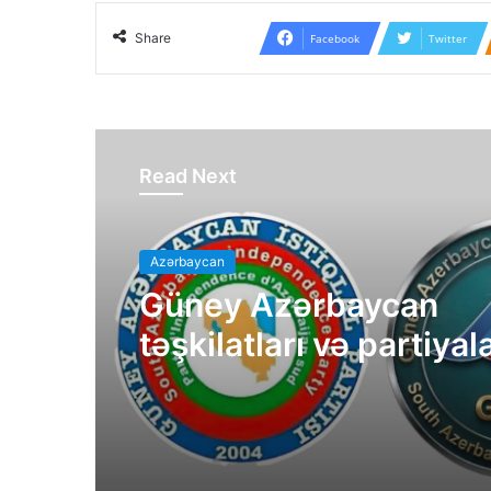
Share
Facebook
Twitter
Read Next
Azərbaycan
Güney Azərbaycan
təşkilatları və partiyal
bəyanatı