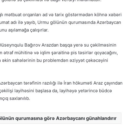
 mətbuat orqanları ad və tarix göstərmədən köhnə xəbəri
lumat adı ilə yayıb, Urmu gölünün qurumasında Azərbaycan
nu aşılamağa çalışırlar.
 Hüseynqulu Bağırov Arazdan başqa yerə su çəkilməsinin
Qacarların həqiqi varisi ortaya çıxdı –
Əhməd Şahın nəticəsi ilə ÖZƏL
ətraf mühitinə və iqlim şəraitinə pis təsirlər qoyacağını,
MÜSAHİBƏ
 əkin sahələrinin bu problemdən əziyyət çəkəcəyini
Güney Azərbaycan Təşkilatları
Əməkdaşlıq Şurasının Xalq etirazlarını
 Azərbaycan tərəfinin razılığı ilə İran hökuməti Araz çayından
dəstəkləmək və küçə etirazlarına
çağırışla bağlı bəyanatı
kilişi layihəsini başlasa da, layihəyə yetərincə büdcə
mçıq saxlanılıb.
“Əlilliyi olan qaçqın qadınların həyat
hekayələri”
ölünün qurumasına görə Azərbaycanı günahlandırır
“Yeni Müsavat”da Güney Azərbaycan
müzakirəsi