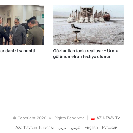
müzakirəsi
Azərbaycanlı məhbuslar Evin
həbsxanasında eyləm keçiriblər
Qacar Şahlarının İtən Qəbirləri və Gizli
ər dənizi sammiti
Gözlənilən faciə reallaşır – Urmu
Vəsiyyətnamə — Princess Məryəm
gölünün ətrafı təxliyə olunur
Fəruqi Qacar ilə Özəl Müsahibə
Güney Azərbaycan təşkilatları və
partiyalarının bəyanatı
Güç, anlatı ve görünmez millet: İran’da
özgürlüğün gerçek bedeli Yazan:
Ekber Lekestani | İranlı–Amerikalı
© Copyright 2026, All Rights Reserved |
AZ NEWS TV
bağımsız gazeteci
Azərbaycan Türkcəsi
عربي
فارسی
English
Русский
Güney Azərbaycan Təşkilatları