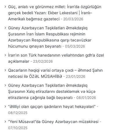
Güç, anlatı ve görünmez millet: İran’da özgürlüğün
gerçek bedeli Yazan: Ekber Lekestani | İranlı–
Amerikalı bağımsız gazeteci
20/03/2026
Güney Azərbaycan Təşkilatları Əməkdaşlıq
Şurasının İran İslam Respublikası rejiminin
Azərbaycan Respublikasına qarşı təcavüzkar
hücumunu qınayan bəyanatı
05/03/2026
İran’ın son Türk hanedanının veliahtından gdh’a özel
açıklamalar
23/02/2026
Qacarların həqiqi varisi ortaya çıxdı – Əhməd Şahın
nəticəsi ilə ÖZƏL MÜSAHİBƏ
23/01/2026
Güney Azərbaycan Təşkilatları Əməkdaşlıq
Şurasının Xalq etirazlarını dəstəkləmək və küçə
etirazlarına çağırışla bağlı bəyanatı
08/01/2026
“Əlilliyi olan qaçqın qadınların həyat hekayələri”
08/12/2025
“Yeni Müsavat”da Güney Azərbaycan müzakirəsi
07/10/2025