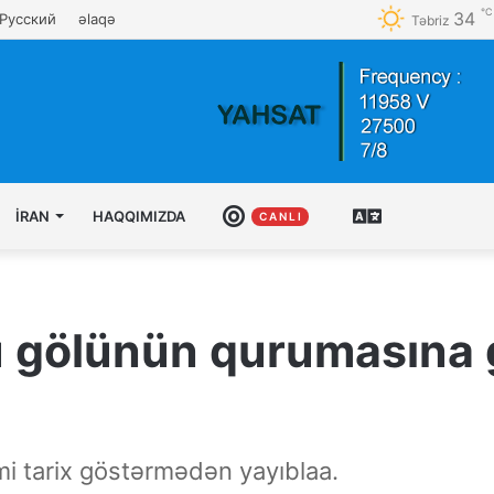
℃
34
Русский
əlaqə
Təbriz
İRAN
HAQQIMIZDA
CANLI
AZƏRBAYCAN
C A N L I
TÜRKCƏSI
u gölünün qurumasına 
imi tarix göstərmədən yayıblaa.