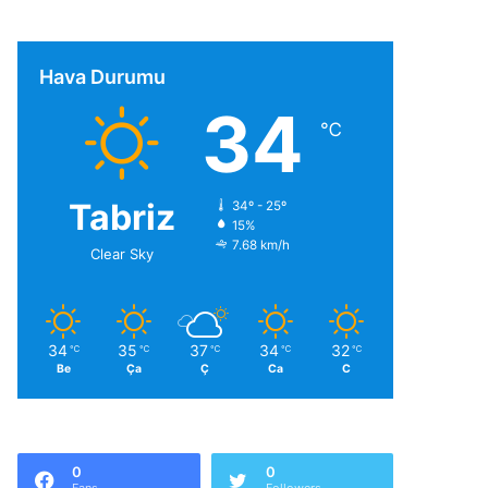
Hava Durumu
34
℃
Tabriz
34º - 25º
15%
7.68 km/h
Clear Sky
34
35
37
34
32
℃
℃
℃
℃
℃
Be
Ça
Ç
Ca
C
0
0