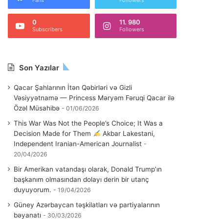
Fans
Followers
0
11. 980
Subscribers
Followers
Son Yazılar
Qacar Şahlarının İtən Qəbirləri və Gizli
Vəsiyyətnamə — Princess Məryəm Fəruqi Qacar ilə
Özəl Müsahibə
01/06/2026
This War Was Not the People’s Choice; It Was a
Decision Made for Them
Akbar Lakestani,
Independent Iranian-American Journalist
20/04/2026
Bir Amerikan vatandaşı olarak, Donald Trump’ın
başkanım olmasından dolayı derin bir utanç
duyuyorum.
19/04/2026
Güney Azərbaycan təşkilatları və partiyalarının
bəyanatı
30/03/2026