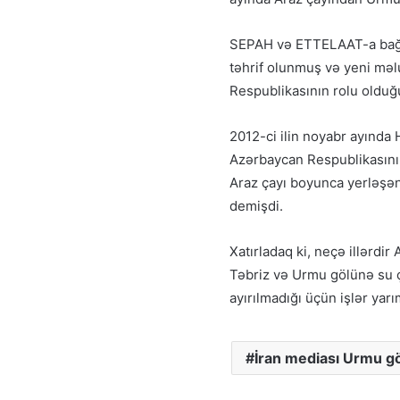
SEPAH və ETTELAAT-a bağlı
təhrif olunmuş və yeni mə
Respublikasının rolu olduğu
2012-ci ilin noyabr ayında
Azərbaycan Respublikasının 
Araz çayı boyunca yerləşən
demişdi.
Xatırladaq ki, neçə illərdir
Təbriz və Urmu gölünə su çə
ayırılmadığı üçün işlər yarı
İran mediası Urmu g