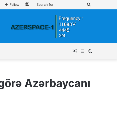
Log
Search
Follow
In
for
Random
Sidebar
Switch
Article
skin
görə Azərbaycanı