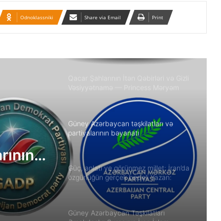
Odnoklassniki
Share via Email
Print
Azərbaycanlı məhbuslar Evin
həbsxanasında eyləm keçiriblər
Qacar Şahlarının İtən Qəbirləri və Gizli
Vəsiyyətnamə — Princess Məryəm
Fəruqi Qacar ilə Özəl Müsahibə
Güney Azərbaycan təşkilatları və
partiyalarının bəyanatı
arının
Güç, anlatı ve görünmez millet: İran’da
özgürlüğün gerçek bedeli Yazan:
Ekber Lekestani | İranlı–Amerikalı
bağımsız gazeteci
Güney Azərbaycan Təşkilatları