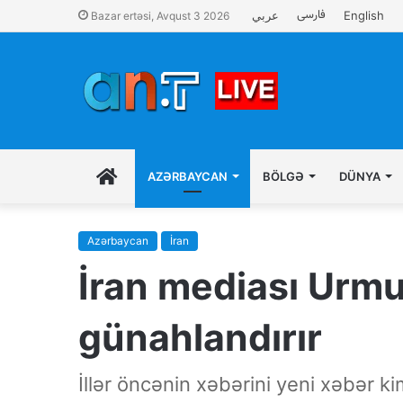
فارسی
عربي
English
Bazar ertəsi, Avqust 3 2026
İLK
AZƏRBAYCAN
BÖLGƏ
DÜNYA
SƏHIFƏ
Azərbaycan
İran
İran mediası Urm
günahlandırır
İllər öncənin xəbərini yeni xəbər k