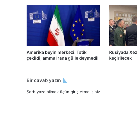
Amerika beyin mərkəzi: Tətik
Rusiyada Xəz
çəkildi, amma İrana güllə dəymədi!
keçiriləcək
Bir cavab yazın
Şərh yaza bilmək üçün
giriş etməlisiniz
.