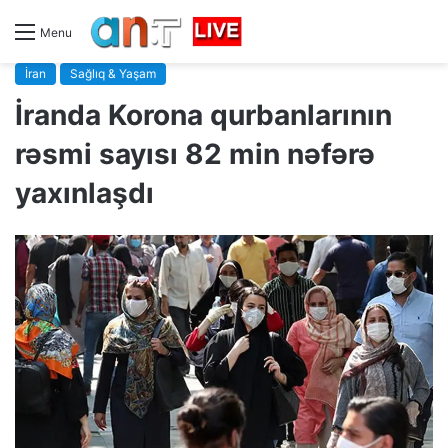
Menu
İran
Sağlıq & Yaşam
İranda Korona qurbanlarının
rəsmi sayısı 82 min nəfərə
yaxınlaşdı