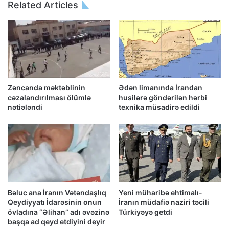
Related Articles
Zəncanda məktəblinin
Ədən limanında İrandan
cəzalandırılması ölümlə
husilərə göndərilən hərbi
nətiələndi
texnika müsadirə edildi
Bəluc ana İranın Vətəndaşlıq
Yeni müharibə ehtimalı-
Qeydiyyatı İdarəsinin onun
İranın müdafiə naziri təcili
övladına “Əlihan” adı əvəzinə
Türkiyəyə getdi
başqa ad qeyd etdiyini deyir