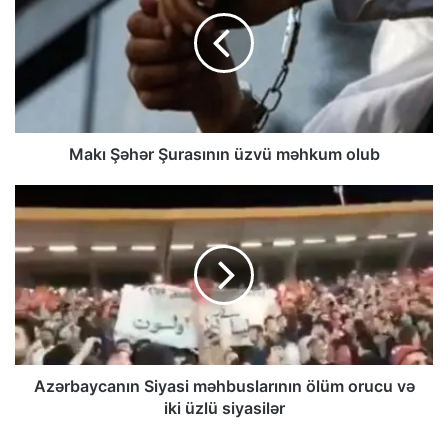
Makı Şəhər Şurasının üzvü məhkum olub
Azərbaycanın Siyasi məhbuslarının ölüm orucu və
iki üzlü siyasilər