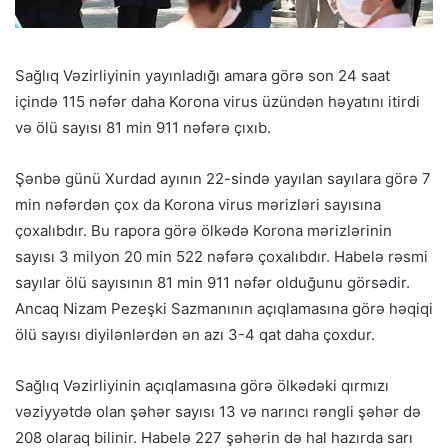
Sağlıq Vəzirliyinin yayınladığı amara görə son 24 saat
içində 115 nəfər daha Korona virus üzündən həyatını itirdi
və ölü sayısı 81 min 911 nəfərə çıxıb.
Şənbə günü Xurdad ayının 22-sində yayılan sayılara görə 7
min nəfərdən çox da Korona virus mərizləri sayısına
çoxalıbdır. Bu rapora görə ölkədə Korona mərizlərinin
sayısı 3 milyon 20 min 522 nəfərə çoxalıbdır. Habelə rəsmi
sayılar ölü sayısının 81 min 911 nəfər olduğunu görsədir.
Ancaq Nizam Pezeşki Sazmanının açıqlamasına görə həqiqi
ölü sayısı diyilənlərdən ən azı 3-4 qat daha çoxdur.
Sağlıq Vəzirliyinin açıqlamasına görə ölkədəki qırmızı
vəziyyətdə olan şəhər sayısı 13 və narıncı rəngli şəhər də
208 olaraq bilinir. Habelə 227 şəhərin də hal hazırda sarı