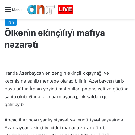
Menu
İran
Ölkəni̇n əki̇nçi̇li̇yi̇ mafi̇ya
nəzarəti̇
İranda Azərbaycan ən zəngin əkinçilik qaynağı və
keçmişinə sahib məntəqə olaraq bilinir. Azərbaycan tarix
boyu bütün İranın yeyinti məhsulları potansiyeli və gücünə
sahib olub. Əngəllərə baxmayaraq, inkişafdan geri
qalmayıb.
Ancaq illər boyu yanlış siyasət və müdüriyyət sayəsində
Azərbaycan əkinçiliyi ciddi mənada zərər görüb.