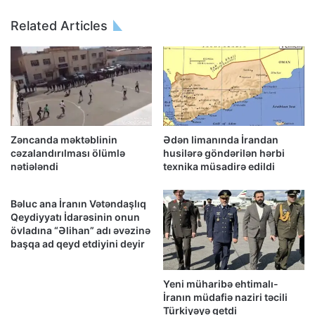
Related Articles
Zəncanda məktəblinin
Ədən limanında İrandan
cəzalandırılması ölümlə
husilərə göndərilən hərbi
nətiələndi
texnika müsadirə edildi
Bəluc ana İranın Vətəndaşlıq
Qeydiyyatı İdarəsinin onun
övladına “Əlihan” adı əvəzinə
başqa ad qeyd etdiyini deyir
Yeni müharibə ehtimalı-
İranın müdafiə naziri təcili
Türkiyəyə getdi