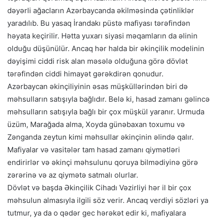
dəyərli ağacların Azərbaycanda əkilməsinda çətinliklər
yaradılıb. Bu yasaq İrandakı püstə mafiyası tərəfindən
həyata keçirilir. Hətta yuxarı siyasi məqamların da əlinin
olduğu düşünülür. Ancaq hər halda bir əkinçilik modelinin
dəyişimi ciddi risk alan məsələ olduğuna görə dövlət
tərəfindən ciddi himayət gərəkdirən qonudur.
Azərbaycan əkinçiliyinin əsas müşküllərindən biri də
məhsulların satışıyla bağlıdır. Belə ki, hasad zamanı gəlincə
məhsulların satışıyla bağlı bir çox müşkül yaranır. Urmuda
üzüm, Marağada alma, Xoyda günəbaxan toxumu və
Zənganda zeytun kimi məhsullar əkinçinin əlində qalır.
Mafiyalar və vasitələr tam hasad zamanı qiymətləri
endirirlər və əkinçi məhsulunu qoruya bilmədiyinə görə
zərərinə və az qiymətə satmalı olurlar.
Dövlət və başda Əkinçilik Cihadı Vəzirliyi hər il bir çox
məhsulun almasıyla ilgili söz verir. Ancaq verdiyi sözləri ya
tutmur, ya da o qədər gec hərəkət edir ki, mafiyalara