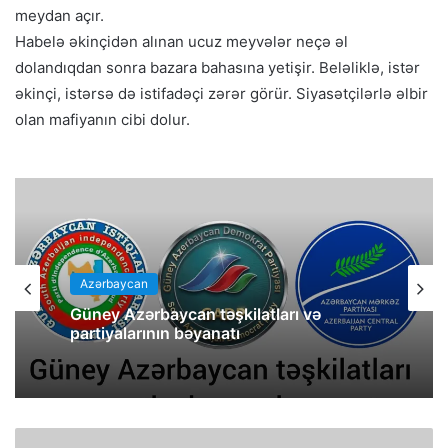
meydan açır.
Habelə əkinçidən alınan ucuz meyvələr neçə əl
dolandıqdan sonra bazara bahasına yetişir. Beləliklə, istər
əkinçi, istərsə də istifadəçi zərər görür. Siyasətçilərlə əlbir
olan mafiyanın cibi dolur.
Azərbaycan
Güney Azərbaycan təşkilatları və
partiyalarının bəyanatı