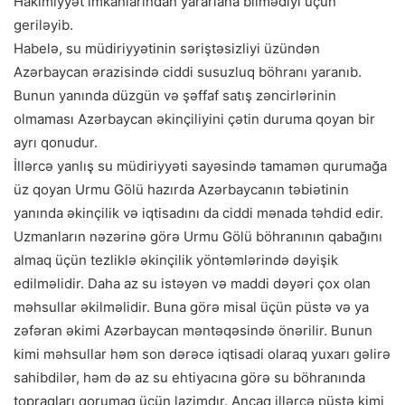
Hakimiyyət imkanlarından yararlana bilmədiyi üçün
geriləyib.
Habelə, su müdiriyyətinin səriştəsizliyi üzündən
Azərbaycan ərazisində ciddi susuzluq böhranı yaranıb.
Bunun yanında düzgün və şəffaf satış zəncirlərinin
olmaması Azərbaycan əkinçiliyini çətin duruma qoyan bir
ayrı qonudur.
İllərcə yanlış su müdiriyyəti sayəsində tamamən qurumağa
üz qoyan Urmu Gölü hazırda Azərbaycanın təbiətinin
yanında əkinçilik və iqtisadını da ciddi mənada təhdid edir.
Uzmanların nəzərinə görə Urmu Gölü böhranının qabağını
almaq üçün tezliklə əkinçilik yöntəmlərində dəyişik
edilməlidir. Daha az su istəyən və maddi dəyəri çox olan
məhsullar əkilməlidir. Buna görə misal üçün püstə və ya
zəfəran əkimi Azərbaycan məntəqəsində önərilir. Bunun
kimi məhsullar həm son dərəcə iqtisadi olaraq yuxarı gəlirə
sahibdilər, həm də az su ehtiyacına görə su böhranında
topraqları qorumaq üçün lazimdır. Ancaq illərcə püstə kimi