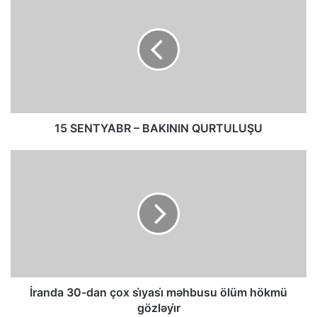
15 SENTYABR – BAKININ QURTULUŞU
İranda 30-dan çox si̇yasi̇ məhbusu ölüm hökmü
gözləyi̇r