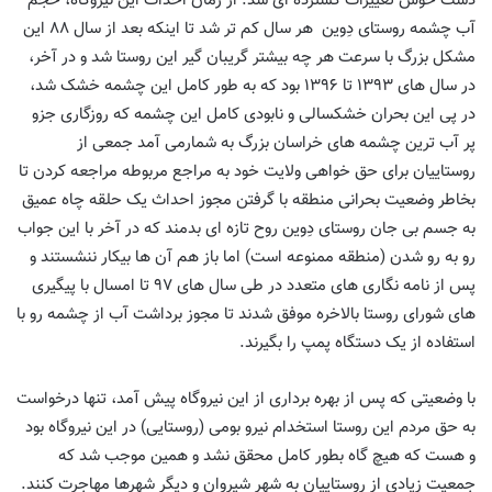
دست خوش تغییرات گسترده ای شد. از زمان احداث این نیروگاه، حجم
آب چشمه روستای دِوین
هر سال کم تر شد تا اینکه بعد از سال ٨٨ این
مشکل بزرگ با سرعت هر چه بیشتر گریبان گیر این روستا شد و در آخر،
در سال های ١٣٩٣ تا ١٣٩۶ بود که به طور کامل این چشمه خشک شد،
در پی این بحران خشکسالی و نابودی کامل این چشمه که روزگاری جزو
پر آب ترین چشمه های خراسان بزرگ به شمارمی آمد جمعی از
روستاییان برای حق خواهی ولایت خود به مراجع مربوطه مراجعه کردن تا
بخاطر وضعیت بحرانی منطقه با گرفتن مجوز احداث یک حلقه چاه عمیق
به جسم بی جان روستای دِوین روح تازه ای بدمند که در آخر با این جواب
رو به رو شدن (منطقه ممنوعه است) اما باز هم آن ها بیکار ننشستند و
پس از نامه نگاری های متعدد در طی سال های ٩٧ تا امسال با پیگیری
های شورای روستا بالاخره موفق شدند تا مجوز برداشت آب از چشمه رو با
استفاده از یک دستگاه پمپ را بگیرند.
با وضعیتی که پس از بهره برداری از این نیروگاه پیش آمد، تنها درخواست
به حق مردم این روستا استخدام نیرو بومی (روستایی) در این نیروگاه بود
و هست که هیچ گاه بطور کامل محقق نشد و همین موجب شد که
جمعیت زیادی از روستاییان به شهر شیروان و دیگر شهرها مهاجرت کنند.