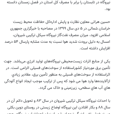
نیروگاه در تابستان را برابر با مصرف کل استان در فصل زمستان دانسته
بود.
حسین هراتی معاون نظارت و پایش اداره‌کل حفاظت محیط زیست
خراسان شمالی در ۵ دی سال ١٣٩٩ در مصاحبه با خبرگزاری جمهوری
اسلامی افزود، میزان مصرف نفت‌گاز نیروگاه سیکل ترکیبی شیروان،
امسال به دلیل برودت شدید هوا نسبت به مدت مشابه پارسال ۵۴ درصد
افزایش داشته است.
ﯾﮑﯽ از ﻣﻨﺎﺑﻊ اﺛﺮات زیست‌محیطی نیروگاه‌های ﺗﻮﻟﯿﺪ اﻧﺮژي می‌باشد. ﺟﻬﺖ
ﺗﺄﻣﯿﻦ ﺑﺮق موردنیاز ﮐﺸﻮراﺳﺘﻔﺎده از سوخت‌های ﻓﺴﯿﻠﯽ اﻟﺰاﻣﯽ اﺳﺖ. در
اﺛﺮاﺳﺘﻔﺎده از سوخت‌های ﻓﺴﯿﻠﯽ ﺑﻪ ﻣﻨﻈﻮر ﺗﺄﻣﯿﻦ ﺑﺮق، ﻣﻘﺎدﯾﺮ زﯾﺎدي
ازآلاینده‌ها وارد ﻫﻮا ﻣﯽ ﺷﻮد ﮐﻪ ﭘﺲ از ﺗﺮﮐﯿﺐ ﻣﻮﺟﺐ اﯾﺠﺎد اﻧﻮاع آلودگی
ﻫﺎي آب ﻫﺎي ﺳﻄﺤﯽ، زﯾﺮزﻣﯿﻨﯽ و ﺧﺎک ﻣﯽ ﮔﺮدد.
با احداث نیروگاه سیکل ترکیبی شیروان در سال ٨٣ و تحویل دائم آن در
سال ٨٨ و بکار افتادن این نیروگاه اوضاع زیستی در روستای دِوین بکلی