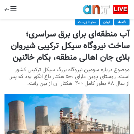
منو
اقتصاد
ایران
محیط زیست
آب منطقه‌ای برای برق سراسری؛
ساخت نیروگاه سیکل ترکیبی شیروان
بلای جان اهالی منطقه، بکام خائنین
موضوع درباره سومین نیروگاه بزرگ سیکل ترکیبی کشور
است. روستای دِوین دارای ۵٠٠ هکتار باغ انگور بود که پس
از سال ٨٨ بطور کامل ۴٠٠ هکتار آن از بین رفت.