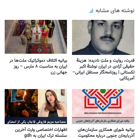
نوشته های مشابه
قدرت، روایت و ملتِ نادیده: هزینهٔ
بیانیه ائتلاف دموکراتیک ملت‌ها در
حقیقی آزادی در ایران نوشتهٔ اکبر
ایران به مناسبت ۸ مارس – روز
لکستانی | روزنامه‌نگار مستقل ایرانی–
جهانی زن
آمریکایی
بیانیه شورای همکاری سازمان‌های
اظهارات اختصاصی وارث آخرین
آذربایجان جنوبی درباره محکومیت
سلسله ترک ایران به gdh