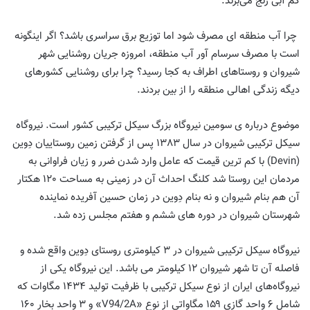
کم آبی رنج می‌برند.
چرا آب منطقه ای مصرف شود اما توزیع برق سراسری باشد؟ اگر اینگونه
است با مصرف سرسام آور آب منطقه، امروزه جریان روشنایی شهر
شیروان و روستاهای اطراف به کجا رسید؟ چرا برای روشنایی کشورهای
دیگه زندگی اهالی منطقه را از بین بردند.
موضوع درباره ی سومین نیروگاه بزرگ سیکل ترکیبی کشور است. نیروگاه
سیکل ترکیبی شیروان در سال ١٣٨٣ پس از گرفتن زمین روستاییان دِوین
(Devin) با کم ترین قیمت که عامل وارد شدن ضرر و زیان فراوانی به
مردمان این روستا شد کلنگ احداث آن در زمینی به مساحت ١٢٠ هکتار
آن هم بنام شیروان و نه بنام دِوین در زمان حسین آفریده نماینده
شهرستان شیروان در دوره های ششم و هفتم مجلس زده شد.
نیروگاه سیکل ترکیبی شیروان در ٣ کیلومتری روستای دِوین واقع شده و
فاصله آن تا شهر شیروان ١٢ کیلومتر می باشد. این نیروگاه یکی از
نیروگاه‌های ایران از نوع سیکل ترکیبی با ظرفیت تولید ۱۴۳۴ مگاوات که
شامل ۶ واحد گازی ۱۵۹ مگاواتی از نوع «V94/2A» و ۳ واحد بخار ۱۶۰