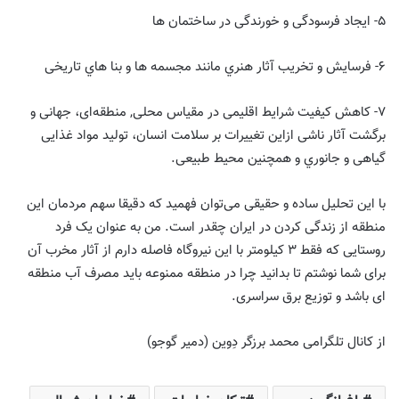
۵- اﯾﺠﺎد ﻓﺮﺳﻮدﮔﯽ و ﺧﻮرﻧﺪﮔﯽ در ﺳﺎﺧﺘﻤﺎن ها
۶- ﻓﺮﺳﺎﯾﺶ و ﺗﺨﺮﯾﺐ آثار ﻫﻨﺮي ﻣﺎﻧﻨﺪ ﻣﺠﺴﻤﻪ ها و ﺑﻨﺎ ﻫﺎي ﺗﺎرﯾﺨﯽ
٧- ﮐﺎﻫﺶ ﮐﯿﻔﯿﺖ ﺷﺮاﯾﻂ اﻗﻠﯿﻤﯽ در ﻣﻘﯿﺎس ﻣﺤﻠﯽ, منطقه‌ای، ﺟﻬﺎﻧﯽ و
ﺑﺮﮔﺸﺖ آثار ﻧﺎﺷﯽ ازاﯾﻦ ﺗﻐﯿﯿﺮات ﺑﺮ ﺳﻠﺎﻣﺖ اﻧﺴﺎن، ﺗﻮﻟﯿﺪ ﻣﻮاد ﻏﺬاﯾﯽ
ﮔﯿﺎﻫﯽ و ﺟﺎﻧﻮري و ﻫﻤﭽﻨﯿﻦ ﻣﺤﯿﻂ ﻃﺒﯿﻌﯽ.
با این تحلیل ساده و حقیقی می‌توان فهمید که دقیقا سهم مردمان این
منطقه از زندگی کردن در ایران چقدر است. من به عنوان یک فرد
روستایی که فقط ٣ کیلومتر با این نیروگاه فاصله دارم از آثار مخرب آن
برای شما نوشتم تا بدانید چرا در منطقه ممنوعه باید مصرف آب منطقه
ای باشد و توزیع برق سراسری.
از کانال تلگرامی محمد برزگر دِوین (دمیر گوجو)