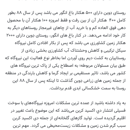
روستای دِوین دارای ۵٠٠ هکتار باغ انگور می باشد پس از سال ٨٨ بطور
کامل ۴٠٠
هکتار آن از بین رفت و فقط امروزه ١٠٠ هکتار آن با محصول
دهی فوق العاده کم و با خرید آب از چاهای غیرمجاز روستاهای دیگر به
کار خود ادامه می‌دهد. در کنار باغ های انگور، روستای دِوین دارای ٢٠٠٠
هکتار زمین کشاورزی می باشد که پس از بکار افتادن کامل نیروگاه
سیکل ترکیبی و کاهش وحشتناک آب کشاورزی بخشی زیادی از
روستاییان به کشت دیم روی آوردن اما بخاطر نوع فعالیت این نیروگاه که
طبق بیان مسئولان مربوطه؛ به اصطلاح یکی از پاک ترین نیروگاه های
کشور می باشد، تاثیر مستقیمی بر ایجاد گرما و کاهش بارندگی در منطقه
از جمله زمین های زراعی دِوین گذاشت تا اینکه پس از سال ٨٨ این
روستا به سمت خشکسالی ابدی قدم برداشت.
به یاد داشته باشید از ﻋﻤﺪه ﺗﺮﯾﻦ ﻣﺸﮑﻠﺎت اﻣﺮوزه نیروگاه‌های ﺑﺎ ﺳﻮﺧﺖ
ﻓﺴﯿﻠﯽ اﻧﺘﺸﺎر دي اﮐﺴﯿﺪ ﮐﺮﺑﻦ می‌باشد ﮐﻪ اﯾﻦ ﻣﻮﺿﻮع ﺑﺎﻋﺚ ﺗﻐﯿﯿﺮ در
اﻗﻠﯿﻢ ﮔﺮدﯾﺪه اﺳﺖ. ﺗﻮﻟﯿﺪ گازهای گلخانه‌ای از ﺟﻤﻠﻪ دی اﮐﺴﯿﺪ ﮐﺮﺑﻦ
ﺳﺒﺐ ﮔﺮم ﺷﺪن زﻣﯿﻦ و ﻣﺸﮑﻠﺎت زیست‌محیطی ﻣﯽ ﮔﺮدد. ﻣﻬﻢ ﺗﺮﯾﻦ