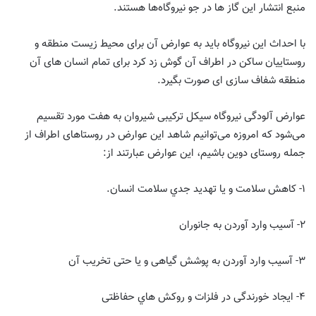
ﻣﻨﺒﻊ اﻧﺘﺸﺎر اﯾﻦ ﮔﺎز ها در ﺟﻮ نیروگاه‌ها ﻫﺴﺘﻨﺪ.
با احداث این نیروگاه باید به عوارض آن برای محیط زیست منطقه و
روستاییان ساکن در اطراف آن گوش زد کرد برای تمام انسان های آن
منطقه شفاف سازی ای صورت بگیرد.
عوارض آلودگی نیروگاه سیکل ترکیبی شیروان به هفت مورد تقسیم
می‌شود که امروزه می‌توانیم شاهد این عوارض در روستاهای اطراف از
جمله روستای دوین باشیم، این عوارض عبارتند از:
١- ﮐﺎﻫﺶ ﺳﻠﺎﻣﺖ و ﯾﺎ ﺗﻬﺪﯾﺪ ﺟﺪي ﺳﻠﺎﻣﺖ اﻧﺴﺎن.
٢- آﺳﯿﺐ وارد آوردن ﺑﻪ ﺟﺎﻧﻮران
٣- آﺳﯿﺐ وارد آوردن به پوشش گیاهی و ﯾﺎ ﺣﺘﯽ ﺗﺨﺮﯾﺐ آن
۴- اﯾﺠﺎد ﺧﻮرﻧﺪﮔﯽ در ﻓﻠﺰات و روﮐﺶ ﻫﺎي ﺣﻔﺎﻇﺘﯽ