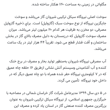
مگاواتی در زمینی به مساحت ۱۲۰ هکتار ساخته شده.
ﺳﻮﺧﺖ اﺻﻠﯽ ﻧﯿﺮوﮔﺎه ﺳﯿﮑﻞ ﺗﺮﮐﯿﺒﯽ ﺷﯿﺮوان ﮔﺎز می‌باشد و ﺳﻮﺧﺖ
ﺟﺎﯾﮕﺰﯾﻦ ﻧﯿﺮوﮔﺎه از ﻧﻮع ﺳﻮﺧﺖ ﺳﺒﮏ (ﮔﺎزوﺋﯿﻞ) اﺳﺖ. ﺑﺮاي ذﺧﯿﺮه ﮔﺎزوﺋﯿﻞ
ﻣﺼﺮﻓﯽ، دو ﻣﺨﺰن ﺑﻪ ﻇﺮﻓﯿﺖ ﻫﺮ ﮐﺪام ۲۰ میلیون ﻟﯿﺘﺮ می‌باشد. ﻣﯿﺰان
ﻣﺼﺮف ﺳﻮﺧﺖ ﮔﺎزوﺋﯿﻞ ﮐﻪ درزﻣﺴﺘﺎن ﺑﻪ دﻟﯿﻞ ﻣﺼﺮف ﺑﺎﻟﺎي ﮔﺎز در ﺑﺨﺶ
ﺳﺎﺧﺘﻤﺎن و اُﻓﺖ فشار قطع ﻣﯽ ﺷﻮد، تقریباً ۴۴ هزار ﻟﯿﺘﺮ در ﯾﮏ ﺳﺎﻋﺖ
می‌باشد.
آب ﻣﺼﺮﻓﯽ ﻧﯿﺮوﮔﺎه ﺷﯿﺮوان به‌منظور ﺗﻮﻟﯿﺪ ﺑﺨﺎر و ﻣﺼﺮف در ﺑﺮج ﺧﻨﮏ
ﮐﻨﻨﺪه و آب آﺷﺎﻣﯿﺪﻧﯽ وﺳﯿﺴﺘﻢ آﺗﺶ ﻧﺸﺎﻧﯽ ازﻃﺮﯾﻖ ۱۶ ﺣﻠﻘﻪ ﭼﺎه ﻋﻤﯿﻖ
ﮐﻪ در ۷ ﮐﯿﻠﻮﻣﺘﺮي ﻧﯿﺮوﮔﺎه ﺣﻔﺮ ﺷﺪه همراه با دو چاه عمیق دیگر که در
داخل خود نیروگاه
تأمین ﻣﯽ ﮔﺮدد.
در ۵ دی سال ١٣٩٩ مدیرعامل شرکت گاز خراسان شمالی در مصاحبه با
خبرگزاری جمهوری اسلامی، از نیروگاه سیکل ترکیبی شیروان به عنوان
بزرگترین مصرف کننده صنعتی گاز در استان یاد کرده و مصرف این