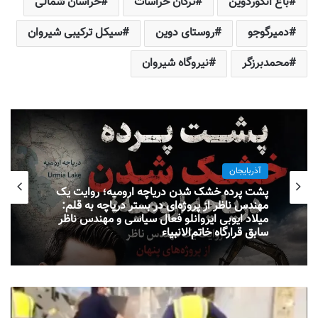
باغ انگوردوین
ترکان خراسات
خراسان شمالی
دمیرگوجو
روستای دوین
سیکل ترکیبی شیروان
محمدبرزگر
نیروگاه شیروان
آذربایجان
پشت پرده خشک شدن دریاچه ارومیه؛ روایت یک
مهندس ناظر از پروژه‌ای در بستر دریاچه به قلم:
میلاد ایوبی ایروانلو فعال سیاسی و مهندس ناظر
سابق قرارگاه خاتم‌الانبیاء