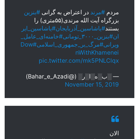
مردم
#مرند
در اعتراض به گرانی
#بنزین
بزرگراه آیت الله مرندی(۵۵متری) را
بستند
#یاشاسین_آذربایجان
#یاشاسین_ایر
ان
#بنزین_۳۰۰۰_تومانی
#خامنه‌ای_عامل_
ویرانی
#مرگ_بر_جمهوری_اسلامی
#Dow
nWithKhamenei
pic.twitter.com/mk5PNLClqx
— ░ب░ه░ا░ر░ (@Bahar_e_Azadi)
November 15, 2019
الان