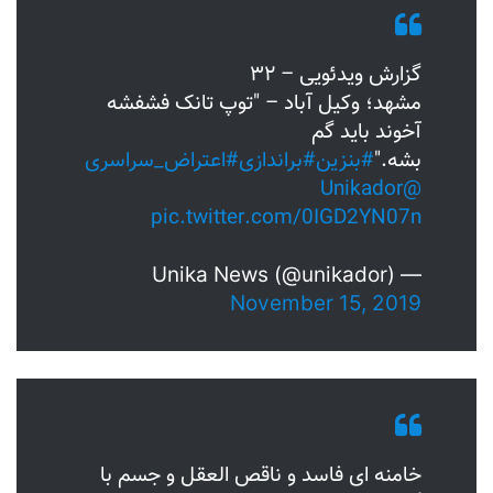
گزارش ویدئویی – ۳۲
مشهد؛ وکیل آباد – "توپ تانک فشفشه
آخوند باید گم
بشه."
#بنزین
#براندازی
#اعتراض_سراسری
@Unikador
pic.twitter.com/0IGD2YN07n
— Unika News (@unikador)
November 15, 2019
خامنه ای فاسد و ناقص العقل و جسم با