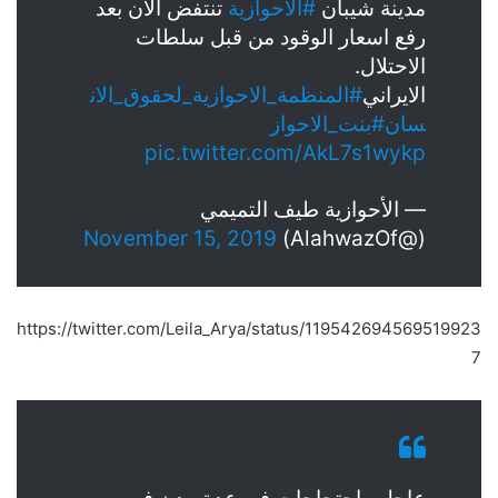
مدينة شيبان
#الاحوازية
تنتفض الان بعد
رفع اسعار الوقود من قبل سلطات
الاحتلال.
الايراني
#المنظمة_الاحوازية_لحقوق_الان
سان
#بنت_الاحواز
pic.twitter.com/AkL7s1wykp
— الأحوازية طيف التميمي
November 15, 2019
(@AlahwazOf)
https://twitter.com/Leila_Arya/status/119542694569519923
7