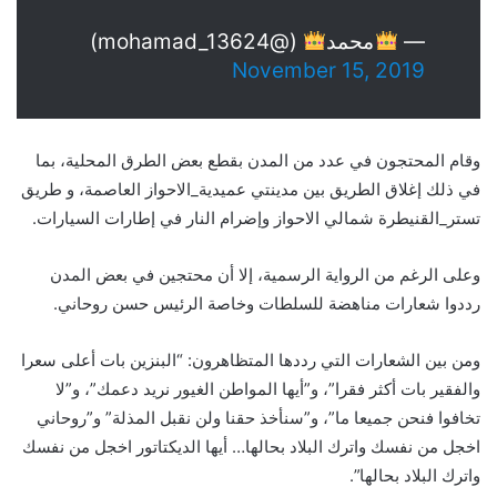
— ⁩⁦⁩
محمد
(@mohamad_13624)
November 15, 2019
وقام المحتجون في عدد من المدن بقطع بعض الطرق المحلية، بما
في ذلك إغلاق الطريق بين مدينتي عميدية_الاحواز العاصمة، و طريق
تستر_القنيطرة شمالي الاحواز وإضرام النار في إطارات السيارات.
وعلى الرغم من الرواية الرسمية، إلا أن محتجين في بعض المدن
رددوا شعارات مناهضة للسلطات وخاصة الرئيس حسن روحاني.
ومن بين الشعارات التي رددها المتظاهرون: “البنزين بات أعلى سعرا
والفقير بات أكثر فقرا”، و”أيها المواطن الغيور نريد دعمك”، و”لا
تخافوا فنحن جميعا ما”، و”سنأخذ حقنا ولن نقبل المذلة” و”روحاني
اخجل من نفسك واترك البلاد بحالها… أيها الديكتاتور اخجل من نفسك
واترك البلاد بحالها”.