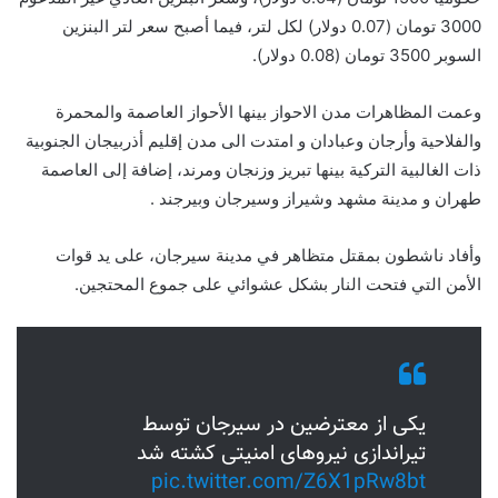
3000 تومان (0.07 دولار) لكل لتر، فيما أصبح سعر لتر البنزين
السوبر 3500 تومان (0.08 دولار).
وعمت المظاهرات مدن الاحواز بينها الأحواز العاصمة والمحمرة
والفلاحية وأرجان وعبادان و امتدت الى مدن إقليم أذربيجان الجنوبية
ذات الغالبية التركية بينها تبريز وزنجان ومرند، إضافة إلى العاصمة
طهران و مدينة مشهد وشيراز وسيرجان وبيرجند .
وأفاد ناشطون بمقتل متظاهر في مدينة سيرجان، على يد قوات
الأمن التي فتحت النار بشكل عشوائي على جموع المحتجين.
یکی از معترضین در سیرجان توسط
تیراندازی نیروهای امنیتی کشته شد
pic.twitter.com/Z6X1pRw8bt