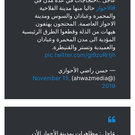
عاجل ..احتجاجات في عدة مدن في
#الاحواز
حاليا منها مدينة الفلاحية
والمحمرة وعبادان والسوس ومدينة
الاحواز العاصمة. المحتجون يهتفون
هيهات من الذلة وقطعوا الطرق الرئيسية
المؤدية الى مدن المحمرة وعبادان
والعميدية وتستر والقنيطرة.
pic.twitter.com/gi9zuRrtjh
— حسن راضي الأحوازي
November 15,
(@ahwazmedia)
2019
عاجل : مظاهرات بمدينة الأحواز الأن