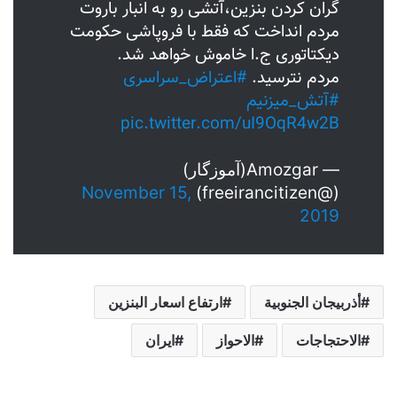
گران کردن بنزین،آتشی رو به انبار باروت
مردم انداخت که فقط با فروپاشی حکومت
دیکتاتوری ج.ا خاموش خواهد شد.
مردم نترسید.
#اعتراض_سراسری
#آتش_میزنیم
pic.twitter.com/uI9OqR4w2B
— Amozgar(آموزگار)
November 15,
(@freeirancitizen)
2019
أذربيجان الجنوبية
ارتفاع اسعار البنزين
الاحتجاجات
الاحواز
ايران