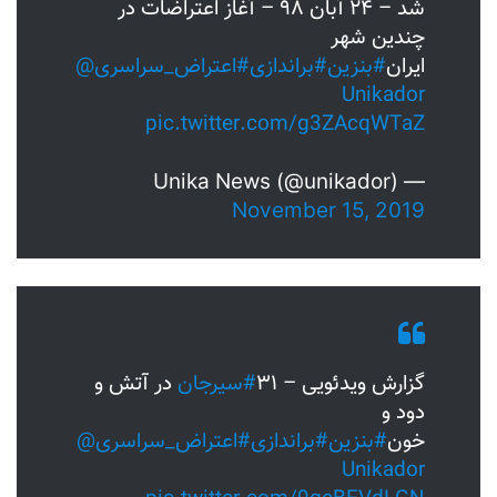
شد – ۲۴ آبان ۹۸ – آغاز اعتراضات در
چندین شهر
ایران
#بنزین
#براندازی
#اعتراض_سراسری
@
Unikador
pic.twitter.com/g3ZAcqWTaZ
— Unika News (@unikador)
November 15, 2019
گزارش ویدئویی – ۳۱
#سیرجان
در آتش و
دود و
خون
#بنزین
#براندازی
#اعتراض_سراسری
@
Unikador