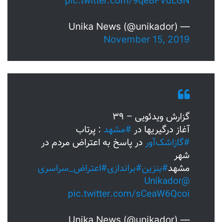
pic.twitter.com/9qeBFVdLGN
— Unika News (@unikador)
November 15, 2019
گزارش ویدئویی – ۳۹
آغاز درگیریها در
#مشهد
: پرتاب
#گازاشک‌آور
در پاسخ به اعتراض مردم در
شهر‌
مشهد
#بنزین
#براندازی
#اعتراض_سراسری
@Unikador
pic.twitter.com/sCeaW6Qcoi
— Unika News (@unikador)