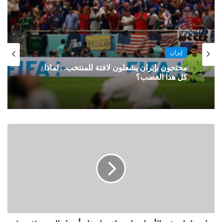
إيران
محتجون بإيران يشعلون لافتة للمنتخب.. لماذا
كل هذا الغضب؟