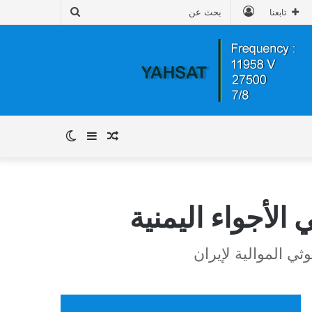
تسجيل
بحث
تابعنا
الدخول
عن
مقال
إضافة
الوضع
عشوائي
عمود
المظلم
لأجواء اليمنية
جانبي
ي الموالية لإيران