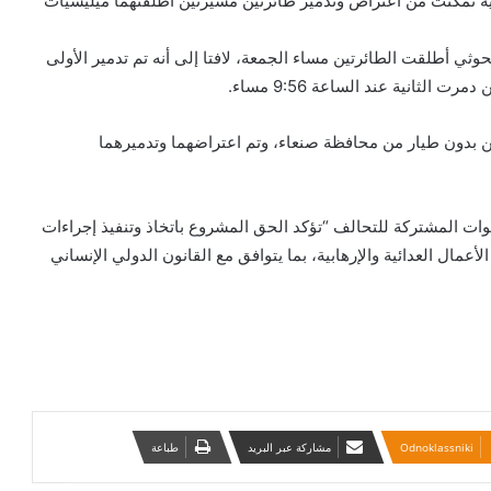
ية تمكنت من اعتراض وتدمير طائرتين مسيرتين أطلقتهما ميليشيات
ثي أطلقت الطائرتين مساء الجمعة، لافتا إلى أنه تم تدمير الأولى
تركيا تنسحب من معاهدة العنف ضد المرأة
تين بدون طيار من محافظة صنعاء، وتم اعتراضهما وتدميرهما
جسر يساعد على تدمير تيغراي
قوات المشتركة للتحالف “تؤكد الحق المشروع باتخاذ وتنفيذ إجراءات
إسرائيل تقصف موقع حماس ردا على
لأعمال العدائية والإرهابية، بما يتوافق مع القانون الدولي الإنساني
البالونات الحارقة
130 دولة تدعم الإصلاح الضريبي العالمي
تصويت مجلس النواب لإلغاء تصاريح
الحربين
Odnoklassniki
مشاركة عبر البريد
طباعة