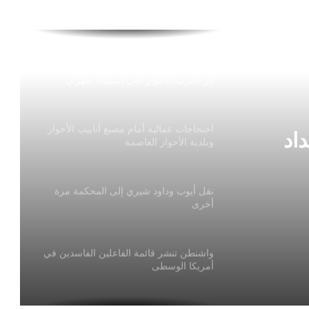
أوميروف: نتائج انتخابات مجلس الدوما
الروسي في الأراضي المحتلة مؤقتًا لاغية
وباطلة
ثار العرب الاحواز على استبداد طهران
احتجاجات عمالية أمام مصنع أنابيب الأحواز
اد
وبلدية الأحواز العاصمة
نقل أيوب وداود شيري إلى المحكمة مرة
أخرى
واشنطن تنشر قائمة الفاعلين الفاسدين في
أمريكا الوسطى