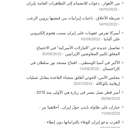
من الأهواز.. دعوات للانضمام إلى التظاهرات العامة بإيران
14/10/2022
شرطة الأخلاق.. ناجيات إيرانيات من قبضتها يروين الرعب
14/10/2022
أميركا تفرض عقوبات على إيران بسبب هجوم إلكتروني
على ألبانيا
10/09/2022
تفاصيل جديدة عن “التنازلات الأميركية” في الاجتماع
المغلق لكبير المفاوضين الإيرانيين
20/08/2022
الأكبر في آسيا الوسطى… افتتاح مسجد نور سلطان في
كازاخستان
13/08/2022
مجلس الأمن: الحوثي أطلق سجناء القاعدة مقابل عمليات
إرهابية بالوكالة
25/07/2022
أمير قطر يصل مصر في زيارة هي الأولى منذ 2015
25/06/2022
خياران على طاولة بايدن حول إيران.. أحلاهما مر
11/06/2022
الغرب يدعو إيران للوفاء بالتزاماتها دون إبطاء