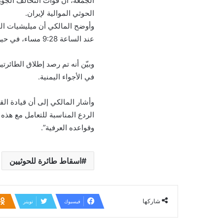
الجمعة، أن قوات التحالف الجو
الحوثي الموالية لإيران.
وأوضح المالكي أن ميليشيات الحو
عند الساعة 9:28 مساء، في حين دمرت الثانية عند الساعة 9:56 مساء.
وبيّن أنه تم رصد إطلاق الطائر
في الأجواء اليمنية.
وأشار المالكي إلى أن قيادة ال
الردع المناسبة للتعامل مع هذه ا
وقواعده العرفية”.
اسقاط طائرة للحوثيين
شاركها
فيسبوك
تويتر