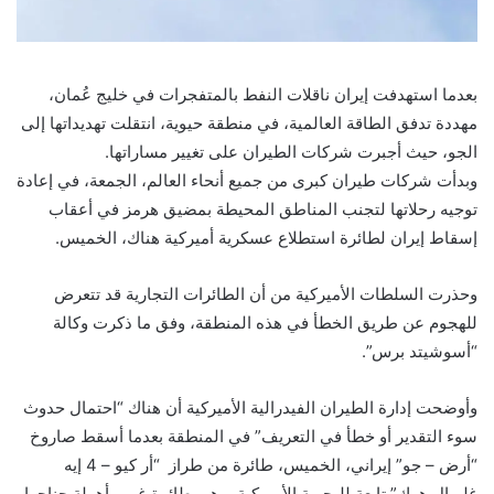
بعدما استهدفت إيران ناقلات النفط بالمتفجرات في خليج عُمان،
مهددة تدفق الطاقة العالمية، في منطقة حيوية، انتقلت تهديداتها إلى
الجو، حيث أجبرت شركات الطيران على تغيير مساراتها.
وبدأت شركات طيران كبرى من جميع أنحاء العالم، الجمعة، في إعادة
توجيه رحلاتها لتجنب المناطق المحيطة بمضيق هرمز في أعقاب
إسقاط إيران لطائرة استطلاع عسكرية أميركية هناك، الخميس.
وحذرت السلطات الأميركية من أن الطائرات التجارية قد تتعرض
للهجوم عن طريق الخطأ في هذه المنطقة، وفق ما ذكرت وكالة
“أسوشيتد برس”.
وأوضحت إدارة الطيران الفيدرالية الأميركية أن هناك “احتمال حدوث
سوء التقدير أو خطأ في التعريف” في المنطقة بعدما أسقط صاروخ
“أرض – جو” إيراني، الخميس، طائرة من طراز “أر كيو – 4 إيه
غلوبال هوك” تابعة للبحرية الأميركية، وهي طائرة غير مأهولة جناحها