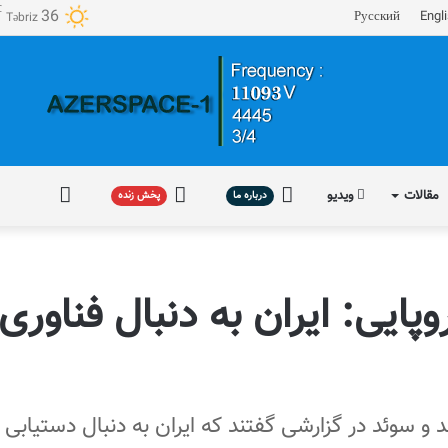
℃
36
Русский
Engl
Təbriz
مقالات
ویدیو
درباره
پخش
فارسی
درباره ما
پخش زنده
ما
زنده
پایی: ایران به دنبال فناوری
 سوئد در گزارشی گفتند که ایران به دنبال دستیابی ب