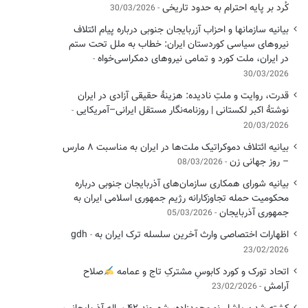
کُرد بر پایه احترام به حدود تاریخی
30/03/2026
بیانیه سازمانها و احزاب آزربایجان جنوبی درباره پیام ائتلاف
نیروهای سیاسی کوردستان ایران: خطاب به ملل تحت ستم
در ایران، ملت کورد و تمامی نیروهای دمکراسی‌خواه
30/03/2026
قدرت، روایت و ملتِ نادیده: هزینهٔ حقیقی آزادی در ایران
نوشتهٔ اکبر لکستانی | روزنامه‌نگار مستقل ایرانی–آمریکایی
20/03/2026
بیانیه ائتلاف دموکراتیک ملت‌ها در ایران به مناسبت ۸ مارس
– روز جهانی زن
08/03/2026
بیانیه شورای همکاری سازمان‌های آذربایجان جنوبی درباره
محکومیت حمله تجاوزکارانه رژیم جمهوری اسلامی ایران به
جمهوری آذربایجان
05/03/2026
اظهارات اختصاصی وارث آخرین سلسله ترک ایران به gdh
23/02/2026
اتحاد تورک و کورد کابوسِ مشترکِ تاج و عمامه
​صلاح
آرامش
23/02/2026