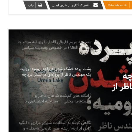
‫Odnoklassniki
اشتراک گذاری از طریق ایمیل
چاپ
بیانیه سازمانها و احزاب آزربایجان جنوبی درباره
پیام ائتلاف نیروهای سیاسی کوردستان ایران:
خطاب به ملل تحت ستم در ایران، ملت کورد
و تمامی نیروهای دمکراسی‌خواه
مصاحبه مریم فاروقی قاجار با روزنامه میشپاچا
(Mishpacha) در خصوص وضعیت سیاسی
اجتماعی ایران
پشت پرده خشک شدن دریاچه ارومیه؛ روایت
چه
یک مهندس ناظر از پروژه‌ای در بستر دریاچه
به قلم: میلاد ایوبی ایروانلو فعال سیاسی و
اظر از
مهندس ناظر سابق قرارگاه خاتم‌الانبیاء
ر دریاچه به قلم:
آرامگاه های گم‌شده شاهان قاجار و
وصیت‌نامه مخفی — مصاحبه اختصاصی با
یاسی و
پرنسس مریم فاروقی قاجار
نگاهی کوتاه به انتخابات شورای مرکزی «کنگره
آزادی ایران»؛ ریشه های تاریخی «حذف» و