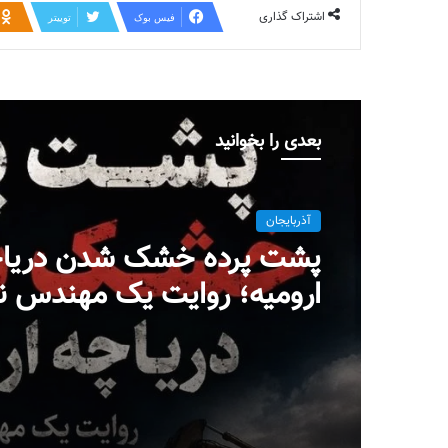
اشتراک گذاری
فیس بوک
توییتر
بعدی را بخوانید
آذربایجان
پشت پرده خشک شدن دریا
ارومیه؛ روایت یک مهندس ن
پروژه‌ای در بست
میلاد ایوبی ایروانلو فعال س
مهندس ناظر سابق قرارگاه
خاتم‌الانبیاء