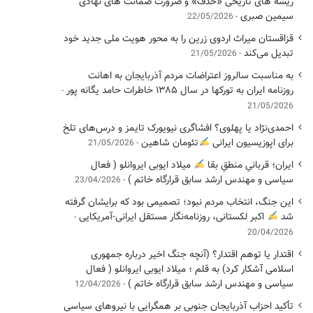
ریشه های تاریخی «حذف» و ضرورت ضمانت های نهادی
سیمین صبری
22/05/2026
قزاقستان میراث اردوی زرین را به محور هویت ملی جدید خود
تبدیل می‌کند
21/05/2026
به مناسبت سالروز اعتراضات مردم آذربایجان به اهانت
روزنامه ایران به تورکها در سال ۱۳۸۵ خاطرات حامد یگانه پور
21/05/2026
احمدی‌نژاد یا پهلوی؟ افشاگری نیویورک تایمز و درس‌های تلخ
برای اپوزیسیون ایرانی
تئومان شاهین
21/05/2026
ایران؛ قربانیِ منطقِ بقا
میلاد ایوبی ایروانلو ( فعال
سیاسی ‌و مهندس ارشد سابق قرارگاه خاتم )
23/04/2026
این جنگ، انتخاب مردم نبود؛ تصمیمی بود که برایشان گرفته
شد
اکبر لکستانی، روزنامه‌نگار مستقل ایرانی-آمریکایی
20/04/2026
اقتدار یا توهم اقتدار؟ (آنچه جنگ اخیر درباره جمهوری
اسلامی آشکار کرد) به قلم ؛ میلاد ایوبی ایروانلو ( فعال
سیاسی و مهندس ارشد سابق قرارگاه خاتم )
12/04/2026
تأکید احزاب آذربایجان جنوبی بر همگرایی با نیروهای سیاسی