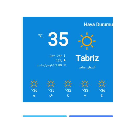
Hava Durumu
35
℃
Tabriz
36º - 25º
17%
2.89 کیلومتر/ساعت
آسمان صاف
36
35
32
33
36
℃
℃
℃
℃
℃
چ
پ
ج
ش
ی