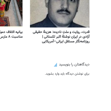
قدرت، روایت و ملتِ نادیده: هزینهٔ حقیقی
بیانیه ائتلاف دمو
آزادی در ایران نوشتهٔ اکبر لکستانی |
مناسبت ۸ مارس – روز جهانی زن
روزنامه‌نگار مستقل ایرانی–آمریکایی
دیدگاهتان را بنویسید
برای نوشتن دیدگاه باید
وارد بشوید
.