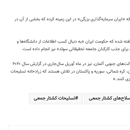
 «ایران سرمایه‌گذاری بزرگی» در این زمینه کرده که بخشی از آن در
به مناسبت سالروز اعتراضات مردم آذربایجان
ته شده که حکومت ایران «به دنبال کسب اطلاعات از دانشگاه‌ها و
به اهانت روزنامه ایران به تورکها در سال ۱۳۸۵
برای جذب کارکنان جامعه تحقیقاتی سوئد» نیز انجام داده است.
خاطرات حامد یگانه پور
آژانس اطلاعاتی باواریا، یکی از ایالت‌های جنوبی آلمان، نیز در ماه آوریل سال‌جاری در گزارش سال ۲۰۲۰
احمدی‌نژاد یا پهلوی؟ افشاگری نیویورک تایمز
، کره شمالی، سوریه و پاکستان در تلاش هستند که زرادخانه تسلیحات
و درس‌های تلخ برای اپوزیسیون ایرانی
تئومان شاهین
زی کنند.»
اقتدار یا توهم اقتدار؟ (آنچه جنگ اخیر درباره
جمهوری اسلامی آشکار کرد) به قلم ؛ میلاد
 سلاح‌های کشتار جمعی
تسلیحات کشتار جمعی
ایوبی ایروانلو ( فعال سیاسی و مهندس ارشد
سابق قرارگاه خاتم )
تأکید احزاب آذربایجان جنوبی بر همگرایی با
نیروهای سیاسی کُرد بر پایه احترام به حدود
تاریخی