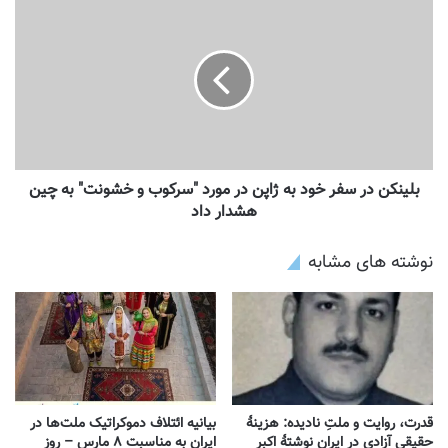
بلینکن در سفر خود به ژاپن در مورد "سرکوب و خشونت" به چین
هشدار داد
نوشته های مشابه
قدرت، روایت و ملتِ نادیده: هزینهٔ
بیانیه ائتلاف دموکراتیک ملت‌ها در
حقیقی آزادی در ایران نوشتهٔ اکبر
ایران به مناسبت ۸ مارس – روز