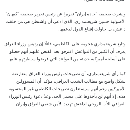
ونشرت صحيفة “جادة إيران” تقريرا عن رئيس تحرير صحيفة “كيهان”
الأصولية حسين شريعتمداري، الذي ادعى أن واشنطن هي من خلقت
داعش، بل حاولت إقناع الدول لدعمها.
وتابع شريعتمداري هجومه على الكاظمي، قائلًا إن رئيس وزراء العراق
يعرف أن الكثير من الدواعش اعترفوا بعد القبض عليهم أنهم حصلوا
على أسلحة أميركية حديثة من القواعد التي فرضوا سيطرتهم عليها.
كما رأى شريعتمداري، أن تصريحات رئيس وزراء العراق متعارضة
بشكل واضح مع مطالب الشعب العراقي، مؤكدا أن المسؤولين
الأميركيين رغم أنهم سيستغلون تصريحات الكاظمي غير المحسوبة
هذه، إلا أنهم لن يأخذوها على محمل الجد، وعدَّ دعوة رئيس الوزراء
العراقي للأب الروحي لداعش تهديدا لأمن شعبي العراق وإيران.