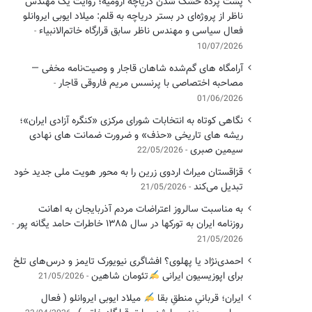
پشت پرده خشک شدن دریاچه ارومیه؛ روایت یک مهندس
ناظر از پروژه‌ای در بستر دریاچه به قلم: میلاد ایوبی ایروانلو
فعال سیاسی و مهندس ناظر سابق قرارگاه خاتم‌الانبیاء
10/07/2026
آرامگاه های گم‌شده شاهان قاجار و وصیت‌نامه مخفی —
مصاحبه اختصاصی با پرنسس مریم فاروقی قاجار
01/06/2026
نگاهی کوتاه به انتخابات شورای مرکزی «کنگره آزادی ایران»؛
ریشه های تاریخی «حذف» و ضرورت ضمانت های نهادی
سیمین صبری
22/05/2026
قزاقستان میراث اردوی زرین را به محور هویت ملی جدید خود
تبدیل می‌کند
21/05/2026
به مناسبت سالروز اعتراضات مردم آذربایجان به اهانت
روزنامه ایران به تورکها در سال ۱۳۸۵ خاطرات حامد یگانه پور
21/05/2026
احمدی‌نژاد یا پهلوی؟ افشاگری نیویورک تایمز و درس‌های تلخ
برای اپوزیسیون ایرانی
تئومان شاهین
21/05/2026
ایران؛ قربانیِ منطقِ بقا
میلاد ایوبی ایروانلو ( فعال