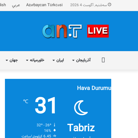
Azərbaycan Türkcəsi
عربي
lish
سه‌شنبه, آگوست 4 2026
FA
آذربایجان
ایران
خاورمیانه
جهان
Hava Durumu
31
℃
Tabriz
32º - 26º
16%
6.45 کیلومتر/ساعت