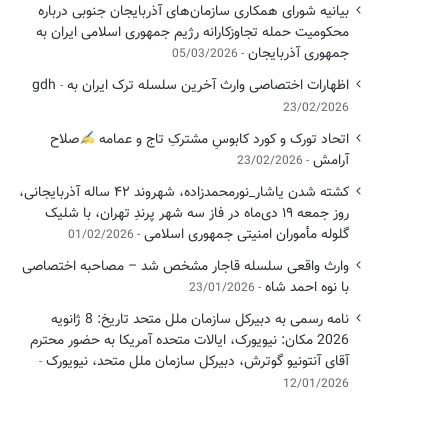
بیانیه شورای همکاری سازمان‌های آذربایجان جنوبی درباره
محکومیت حمله تجاوزکارانه رژیم جمهوری اسلامی ایران به
جمهوری آذربایجان
05/03/2026
اظهارات اختصاصی وارث آخرین سلسله ترک ایران به gdh
23/02/2026
اتحاد تورک و کورد کابوسِ مشترکِ تاج و عمامه
​صلاح
آرامش
23/02/2026
کشته شدن یاشار_نورمحمدزاده، شهروند ۴۲ ساله آذربایجانی،
روز جمعه ۱۹ دی‌ماه در فاز سه شهر پرندِ تهران، با شلیک
گلوله مأموران امنیتی جمهوری اسلامی
01/02/2026
وارث واقعی سلسله قاجار مشخص شد – مصاحبه اختصاصی
با نوه احمد شاه
23/01/2026
نامه رسمی به دبیرکل سازمان ملل متحد تاریخ: 8 ژانویه
2026 مکان: نیویورک، ایالات متحده آمریکا به حضور محترم
آقای آنتونیو گوترش، دبیرکل سازمان ملل متحد، نیویورک
12/01/2026