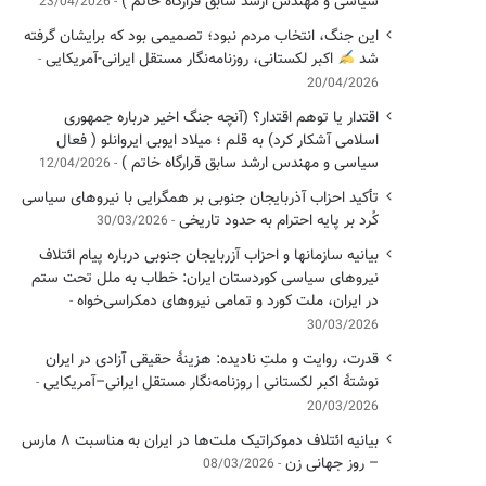
سیاسی ‌و مهندس ارشد سابق قرارگاه خاتم )
23/04/2026
این جنگ، انتخاب مردم نبود؛ تصمیمی بود که برایشان گرفته
شد
اکبر لکستانی، روزنامه‌نگار مستقل ایرانی-آمریکایی
20/04/2026
اقتدار یا توهم اقتدار؟ (آنچه جنگ اخیر درباره جمهوری
اسلامی آشکار کرد) به قلم ؛ میلاد ایوبی ایروانلو ( فعال
سیاسی و مهندس ارشد سابق قرارگاه خاتم )
12/04/2026
تأکید احزاب آذربایجان جنوبی بر همگرایی با نیروهای سیاسی
کُرد بر پایه احترام به حدود تاریخی
30/03/2026
بیانیه سازمانها و احزاب آزربایجان جنوبی درباره پیام ائتلاف
نیروهای سیاسی کوردستان ایران: خطاب به ملل تحت ستم
در ایران، ملت کورد و تمامی نیروهای دمکراسی‌خواه
30/03/2026
قدرت، روایت و ملتِ نادیده: هزینهٔ حقیقی آزادی در ایران
نوشتهٔ اکبر لکستانی | روزنامه‌نگار مستقل ایرانی–آمریکایی
20/03/2026
بیانیه ائتلاف دموکراتیک ملت‌ها در ایران به مناسبت ۸ مارس
– روز جهانی زن
08/03/2026