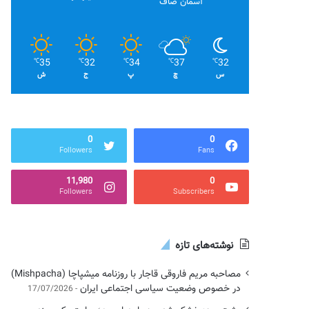
آسمان صاف
35
32
34
37
32
℃
℃
℃
℃
℃
س
چ
پ
ج
ش
0
0
Followers
Fans
11,980
0
Followers
Subscribers
نوشته‌های تازه
مصاحبه مریم فاروقی قاجار با روزنامه میشپاچا (Mishpacha)
در خصوص وضعیت سیاسی اجتماعی ایران
17/07/2026