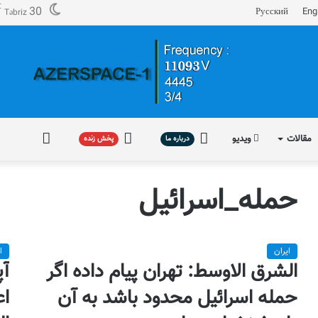
℃
30
Русский
Eng
Təbriz
مقالات
ویدیو
درباره
پخش
فارسی
درباره ما
پخش زنده
ما
زنده
حمله_اسرائیل
ایران
ا
الشرق الاوسط: تهران پیام داده اگر
آپ
حمله اسرائیل محدود باشد به آن
اع