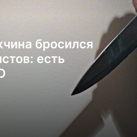
алонии: в огонь
жчина бросился
еты короля
стов: есть
О