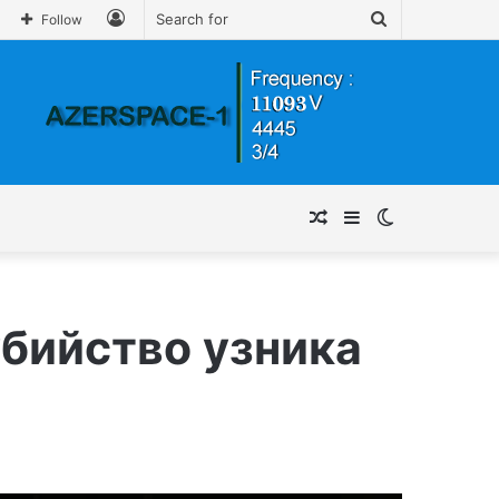
Log
Search
Follow
In
for
Random
Sidebar
Switch
Article
skin
убийство узника