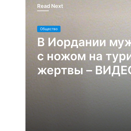
Read Next
Общество
Общество
Протесты в Кат
В Иордании му
бросают портр
с ножом на тури
Испании
жертвы – ВИДЕ