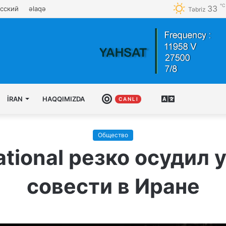
℃
33
сский
əlaqə
Təbriz
İRAN
HAQQIMIZDA
CANLI
AZƏRBAYCAN
C A N L I
TÜRKCƏSI
Общество
ational резко осудил 
совести в Иране