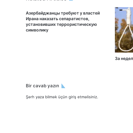
Азербайджанцы требуют у властей
Ирана наказать сепаратистов,
установивших террористическую
символику
За недел
Bir cavab yazın
Şərh yaza bilmək üçün
giriş etməlisiniz
.