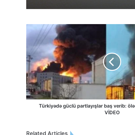
Türkiyədə güclü partlayışlar baş verib: ölə
VİDEO
Related Articles