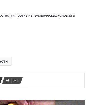
В Тебризе 8 человек
ротестуя против нечеловеческих условий и
отравились
моноксидкарбоном
Ученые выяснили лучшее
время для занятий спортом
ести
Иран всколыхнуло мощное
землетрясение
Print
Не менее 6 человек погибли в
результате мощного