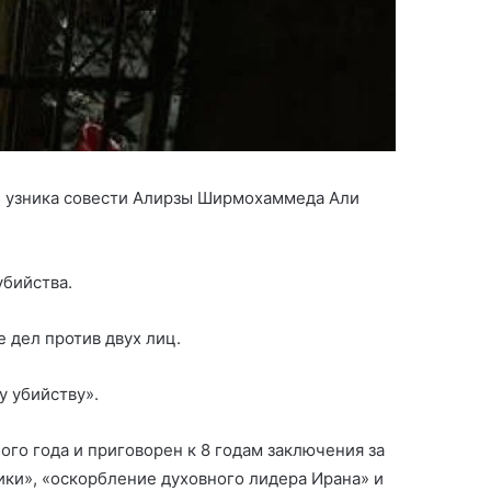
йе узника совести Алирзы Ширмохаммеда Али
убийства.
Назначен новый министр
экономики Азербайджана
 дел против двух лиц.
 убийству».
Контейнер с 39 трупами нашли
го года и приговорен к 8 годам заключения за
в Англии
ки», «оскорбление духовного лидера Ирана» и