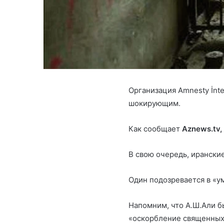
Организация Amnesty İnt
шокирующим.
Как сообщает
Aznews.tv,
В свою очередь, ирански
Один подозревается в «у
Напомним, что А.Ш.Али б
«оскорбление священных 