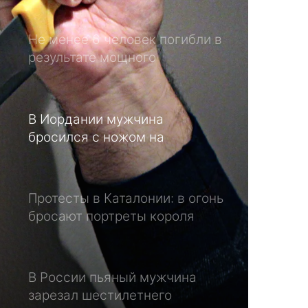
землетрясения в Иране
В Иордании мужчина
бросился с ножом на
туристов: есть жертвы –
ВИДЕО
Протесты в Каталонии: в огонь
бросают портреты короля
Испании
В России пьяный мужчина
зарезал шестилетнего
ребенка
Шестнадцать человек
приговорили к смерти за