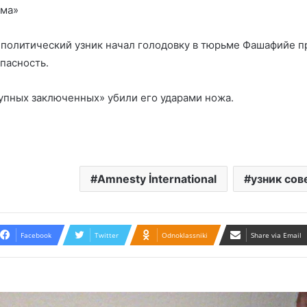
има»
 политический узник начал голодовку в тюрьме Фашафийе п
пасность.
тупных заключенных» убили его ударами ножа.
Amnesty İnternational
узник сов
Facebook
Twitter
Odnoklassniki
Share via Email