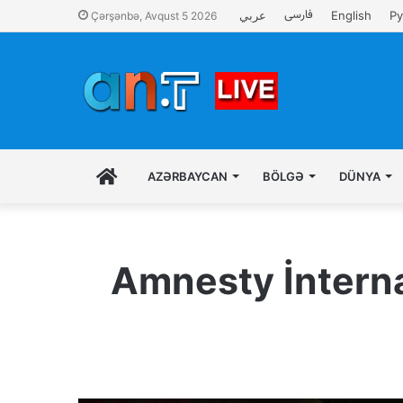
فارسی
عربي
English
Ру
Çərşənbə, Avqust 5 2026
İLK
AZƏRBAYCAN
BÖLGƏ
DÜNYA
SƏHIFƏ
Amnesty İntern