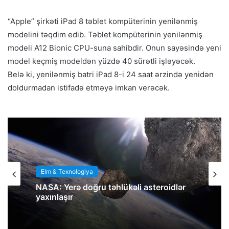
“Apple” şirkəti iPad 8 təblet kompüterinin yenilənmiş
modelini təqdim edib. Təblet kompüterinin yenilənmiş
modeli A12 Bionic CPU-suna sahibdir. Onun sayəsində yeni
model keçmiş modeldən yüzdə 40 sürətli işləyəcək.
Belə ki, yenilənmiş batri iPad 8-i 24 saat ərzində yenidən
doldurmadan istifadə etməyə imkan verəcək.
Elm & Texnologiya
NASA: Yerə doğru təhlükəli asteroidlər
yaxınlaşır