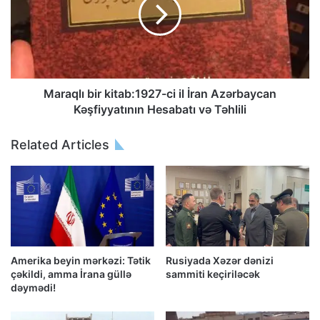
Maraqlı bir kitab:1927-ci il İran Azərbaycan
Kəşfiyyatının Hesabatı və Təhlili
Related Articles
Amerika beyin mərkəzi: Tətik
Rusiyada Xəzər dənizi
çəkildi, amma İrana güllə
sammiti keçiriləcək
dəymədi!