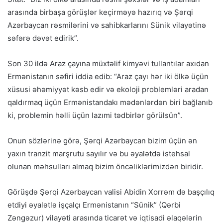
arasında birbaşa görüşlər keçirməyə hazırıq və Şərqi
Azərbaycan rəsmilərini və sahibkarlarını Sünik vilayətinə
səfərə dəvət edirik”.
Son 30 ildə Araz çayına müxtəlif kimyəvi tullantılar axıdan
Ermənistanın səfiri iddia edib: “Araz çayı hər iki ölkə üçün
xüsusi əhəmiyyət kəsb edir və ekoloji problemləri aradan
qaldırmaq üçün Ermənistandakı mədənlərdən biri bağlanıb
ki, problemin həlli üçün lazımi tədbirlər görülsün”.
Onun sözlərinə görə, Şərqi Azərbaycan bizim üçün ən
yaxın tranzit marşrutu sayılır və bu əyalətdə istehsal
olunan məhsulları almaq bizim öncəliklərimizdən biridir.
Görüşdə Şərqi Azərbaycan valisi Abidin Xorrəm də başçılıq
etdiyi əyalətlə işçalçı Ermənistanın “Sünik” (Qərbi
Zəngəzur) vilayəti arasında ticarət və iqtisadi əlaqələrin