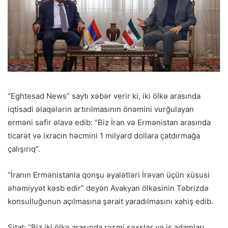
“Eghtesad News” saytı xəbər verir ki, iki ölkə arasında
iqtisadi əlaqələrin artırılmasının önəmini vurğulayan
erməni səfir əlavə edib: “Biz İran və Ermənistan arasında
ticarət və ixracın həcmini 1 milyard dollara çatdırmağa
çalışırıq”.
“İranın Ermənistanla qonşu əyalətləri İrəvan üçün xüsusi
əhəmiyyət kəsb edir” deyən Avakyan ölkəsinin Təbrizdə
konsulluğunun açılmasına şərait yaradılmasını xahiş edib.
Sitat: “Biz iki ölkə arasında rəsmi şəxslər və iş adamları