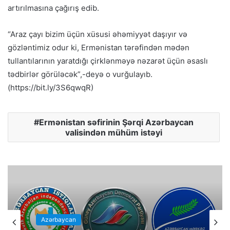
artırılmasına çağırış edib.
“Araz çayı bizim üçün xüsusi əhəmiyyət daşıyır və
gözləntimiz odur ki, Ermənistan tərəfindən mədən
tullantılarının yaratdığı çirklənməyə nəzarət üçün əsaslı
tədbirlər görüləcək”,-deyə o vurğulayıb.
(https://bit.ly/3S6qwqR)
Ermənistan səfirinin Şərqi Azərbaycan
valisindən mühüm istəyi
Azərbaycan