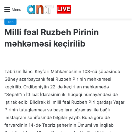
Menu
İran
Milli fəal Ruzbeh Pirinin
məhkəməsi keçirilib
Təbrizin İkinci Keyfəri Məhkəməsinin 103-cü şöbəsində
Güney azərbaycanlı fəal Ruzbeh Pirinin məhkəməsi
keçirilib. Ordibehiştin 22-də keçirilən məhkəmədə
“Sepah”ın İttilaat İdarəsinin iki hüquqi nümayəndəsi də
iştirak edib. Bildirək ki, milli fəal Ruzbeh Piri qardaşı Yaşar
Pirinin tutuqlanması və basqılara uğraması ilə bağlı
inistaqram səhifəsində bilgilər yayıb. Buna görə də
fərvərdinin 14-də Təbriz şəhərinin Ümumi və İnqilab