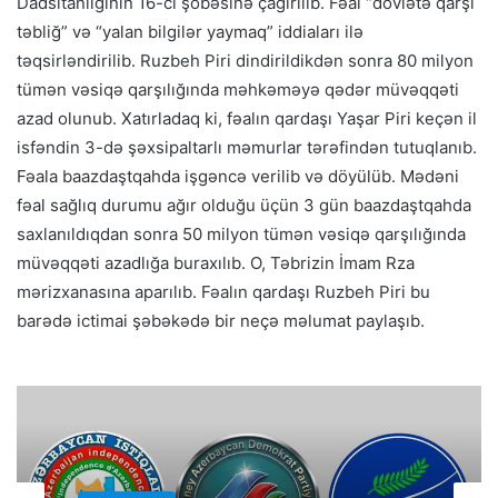
Dadsitanlığının 16-cı şöbəsinə çağırılıb. Fəal “dövlətə qarşı
təbliğ” və “yalan bilgilər yaymaq” iddiaları ilə
təqsirləndirilib. Ruzbeh Piri dindirildikdən sonra 80 milyon
tümən vəsiqə qarşılığında məhkəməyə qədər müvəqqəti
azad olunub. Xatırladaq ki, fəalın qardaşı Yaşar Piri keçən il
isfəndin 3-də şəxsipaltarlı məmurlar tərəfindən tutuqlanıb.
Fəala baazdaştqahda işgəncə verilib və döyülüb. Mədəni
fəal sağlıq durumu ağır olduğu üçün 3 gün baazdaştqahda
saxlanıldıqdan sonra 50 milyon tümən vəsiqə qarşılığında
müvəqqəti azadlığa buraxılıb. O, Təbrizin İmam Rza
mərizxanasına aparılıb. Fəalın qardaşı Ruzbeh Piri bu
barədə ictimai şəbəkədə bir neçə məlumat paylaşıb.