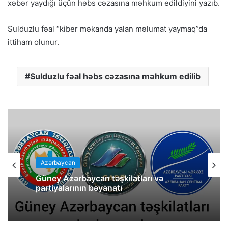
xəbər yaydığı üçün həbs cəzasına məhkum edildiyini yazıb.
Sulduzlu fəal “kiber məkanda yalan məlumat yaymaq”da
ittiham olunur.
Sulduzlu fəal həbs cəzasına məhkum edilib
Azərbaycan
Güney Azərbaycan təşkilatları və
partiyalarının bəyanatı