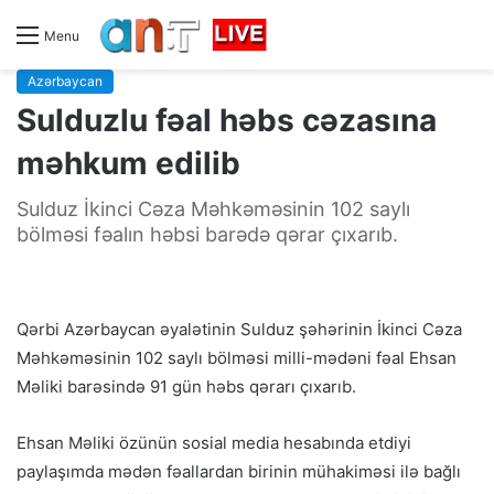
Menu
Azərbaycan
Sulduzlu fəal həbs cəzasına
məhkum edilib
Sulduz İkinci Cəza Məhkəməsinin 102 saylı
bölməsi fəalın həbsi barədə qərar çıxarıb.
Qərbi Azərbaycan əyalətinin Sulduz şəhərinin İkinci Cəza
Məhkəməsinin 102 saylı bölməsi milli-mədəni fəal Ehsan
Məliki barəsində 91 gün həbs qərarı çıxarıb.
Ehsan Məliki özünün sosial media hesabında etdiyi
paylaşımda mədən fəallardan birinin mühakiməsi ilə bağlı