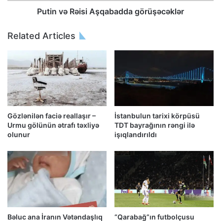
Putin və Rəisi Aşqabadda görüşəcəklər
Related Articles
Gözlənilən faciə reallaşır –
İstanbulun tarixi körpüsü
Urmu gölünün ətrafı təxliyə
TDT bayrağının rəngi ilə
olunur
işıqlandırıldı
Bəluc ana İranın Vətəndaşlıq
“Qarabağ”ın futbolçusu