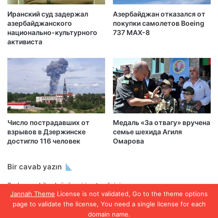
Иранский суд задержал
Азербайджан отказался от
азербайджанского
покупки самолетов Boeing
национально-культурного
737 MAX-8
активиста
Число пострадавших от
Медаль «За отвагу» вручена
взрывов в Дзержинске
семье шехида Агиля
достигло 116 человек
Омарова
Bir cavab yazın
Şərh yaza bilmək üçün
giriş etməlisiniz
.
Jannah Theme
License is not validated, Go to the theme options
page to validate the license, You need a single license for each
domain name.