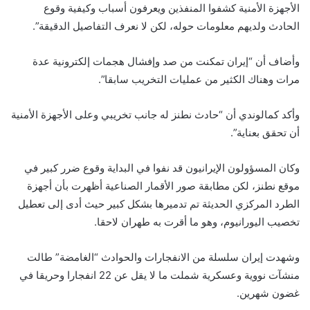
الأجهزة الأمنية كشفوا المنفذين ويعرفون أسباب وكيفية وقوع
الحادث ولديهم معلومات حوله، لكن لا نعرف التفاصيل الدقيقة”.
وأضاف أن “إيران تمكنت من صد وإفشال هجمات إلكترونية عدة
مرات وهناك الكثير من عمليات التخريب سابقا”.
وأكد كمالوندي أن “حادث نطنز له جانب تخريبي وعلى الأجهزة الأمنية
أن تحقق بعناية”.
وكان المسؤولون الإيرانيون قد نفوا في البداية وقوع ضرر كبير في
موقع نطنز، لكن مطابقة صور الأقمار الصناعية أظهرت بأن أجهزة
الطرد المركزي الحديثة تم تدميرها بشكل كبير حيث أدى إلى تعطيل
تخصيب اليورانيوم، وهو ما أقرت به طهران لاحقا.
وشهدت إيران سلسلة من الانفجارات والحوادث “الغامضة” طالت
منشآت نووية وعسكرية شملت ما لا يقل عن 22 انفجارا وحريقا في
غضون شهرين.