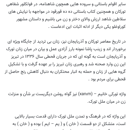
سایر اقوام باستانی و سروده هایی همچون شاهنامه، در فولکلور شفاهی
تورکان و همچنین کتاب باستانی ده ده قورقود در مواجهه با نیایش های
سلاطین شاهد ارزش والای دختر و زن می باشیم و داستان مشهور
کوراوغلو یکی دیگر از ادله اثبات این ادعاست .
در تاریخ معاصر تورکان و آذربایجان نیز، زنان بی تردید از جایگاه ویژه ای
برخوردار اند و زینب پاشا نمونه بارز آزادی عمل و بیان در میان زنان تورک
و آذربایجان است به گونه ای که در جریان قحطی سال ۱۳۳۶ در تبریز
این زن وارد صحنه شد و رهبری زنان تبریز را بر عهده گرفت و با تشکیل
گروه هایی از زنان و حمله به انبار محتکران به دنبال کاهش رنج حاصل از
قحطی برای مردم بود .
واژه تورکی خانیم – (xanım) نیز گواه روشن دیگریست بر شأن و منزلت
زن در میان ملل تورک.
این واژه که در فرهنگ و تمدن ملل تورک دارای قدمت بسیار بالایی
است، متشکل از دو قسمت ( خان ) و ( یم – ایم ) بوده و ( خان ) به