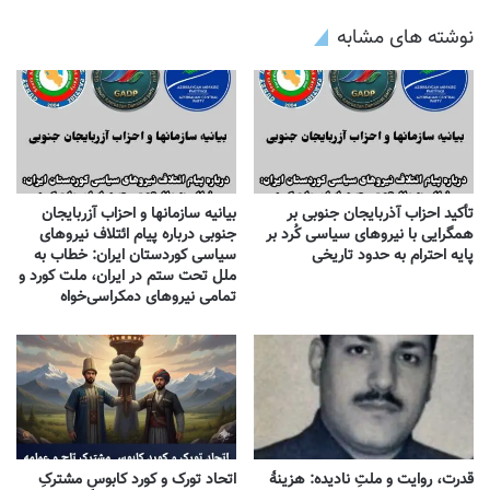
نوشته های مشابه
تأکید احزاب آذربایجان جنوبی بر
بیانیه سازمانها و احزاب آزربایجان
همگرایی با نیروهای سیاسی کُرد بر
جنوبی درباره پیام ائتلاف نیروهای
پایه احترام به حدود تاریخی
سیاسی کوردستان ایران: خطاب به
ملل تحت ستم در ایران، ملت کورد و
تمامی نیروهای دمکراسی‌خواه
قدرت، روایت و ملتِ نادیده: هزینهٔ
اتحاد تورک و کورد کابوسِ مشترکِ