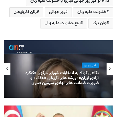
۲۵ نوامبر روز جهانی مبارزه با خشونت علیه زنان
خشونت علیه زنان
روز جهانی
زنان آذربایجان
زنان ترک
منع خشونت علیه زنان
آذربایجان
نگاهی کوتاه به انتخابات شورای مرکزی «کنگره
آزادی ایران»؛ ریشه های تاریخی «حذف» و
ضرورت ضمانت های نهادی سیمین صبری