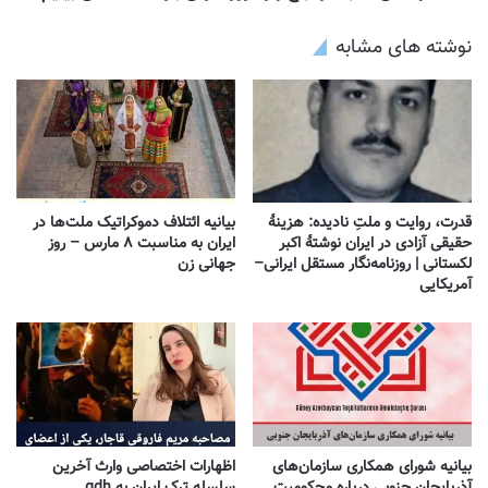
نوشته های مشابه
قدرت، روایت و ملتِ نادیده: هزینهٔ
بیانیه ائتلاف دموکراتیک ملت‌ها در
حقیقی آزادی در ایران نوشتهٔ اکبر
ایران به مناسبت ۸ مارس – روز
لکستانی | روزنامه‌نگار مستقل ایرانی–
جهانی زن
آمریکایی
بیانیه شورای همکاری سازمان‌های
اظهارات اختصاصی وارث آخرین
آذربایجان جنوبی درباره محکومیت
سلسله ترک ایران به gdh