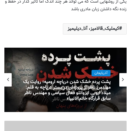
یکی از روشهایی است که می تواند هر چند اندک اما تأثیر گذار در حفظ و
زنده نگه داشتن زبان مادری باشد
کیملیک_قالامیز، آنا_دیلیمیز
آذربایجان
پشت پرده خشک شدن دریاچه ارومیه؛ روایت یک
مهندس ناظر از پروژه‌ای در بستر دریاچه به قلم:
میلاد ایوبی ایروانلو فعال سیاسی و مهندس ناظر
سابق قرارگاه خاتم‌الانبیاء