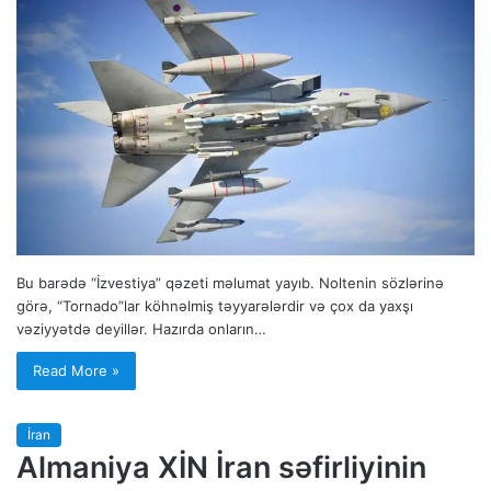
Bu barədə “İzvestiya” qəzeti məlumat yayıb. Noltenin sözlərinə
görə, “Tornado”lar köhnəlmiş təyyarələrdir və çox da yaxşı
vəziyyətdə deyillər. Hazırda onların…
Read More »
İran
Almaniya XİN İran səfirliyinin