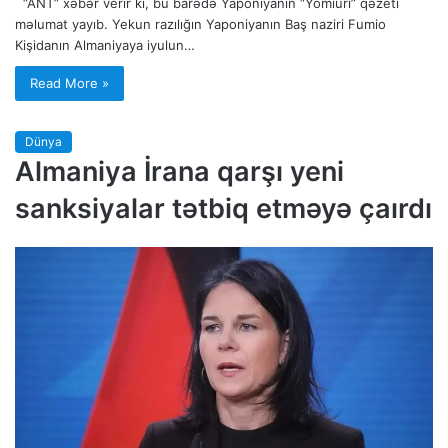
“ANT” xəbər verir ki, bu barədə Yaponiyanın “Yomiuri” qəzeti
məlumat yayıb. Yekun razılığın Yaponiyanın Baş naziri Fumio
Kişidanın Almaniyaya iyulun…
Read More »
Dünya
Almaniya İrana qarşı yeni
sanksiyalar tətbiq etməyə çaırdı