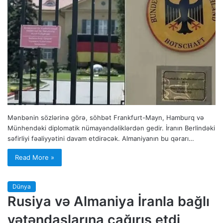
Mənbənin sözlərinə görə, söhbət Frankfurt-Mayn, Hamburq və
Münhendəki diplomatik nümayəndəliklərdən gedir. İranın Berlindəki
səfirliyi fəaliyyətini davam etdirəcək. Almaniyanın bu qərarı…
Read More »
Dünya
Rusiya və Almaniya İranla bağlı
vətəndaşlarına çağırış etdi