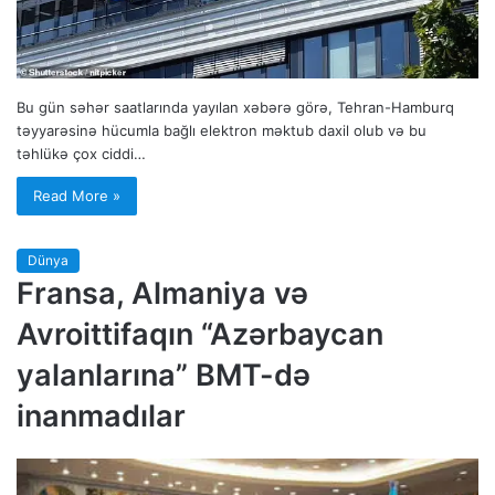
Bu gün səhər saatlarında yayılan xəbərə görə, Tehran-Hamburq
təyyarəsinə hücumla bağlı elektron məktub daxil olub və bu
təhlükə çox ciddi…
Read More »
Dünya
Fransa, Almaniya və
Avroittifaqın “Azərbaycan
yalanlarına” BMT-də
inanmadılar