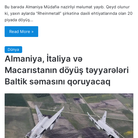
Bu barədə Almaniya Müdafiə nazirliyi məlumat yayıb. Qeyd olunur
ki, yaxın aylarda “Rheinmetall” şirkətinə daxili ehtiyatlarında olan 20
piyada döyüş…
Read More »
Dünya
Almaniya, İtaliya və
Macarıstanın döyüş təyyarələri
Baltik səmasını qoruyacaq