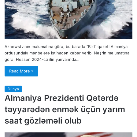
Aznewstvının məlumatına görə, bu barədə “Bild” qəzeti Almaniya
ordusundakı mənbələrə istinadən xəbər verib. Nəşrin məlumatına
görə, Hessen 2024-cü ilin yanvarında…
Read More »
Dünya
Almaniya Prezidenti Qətərdə
təyyarədən enmək üçün yarım
saat gözləməli olub