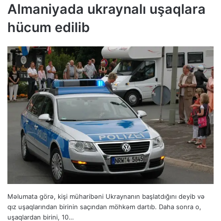
Almaniyada ukraynalı uşaqlara
hücum edilib
Məlumata görə, kişi müharibəni Ukraynanın başlatdığını deyib və
qız uşaqlarından birinin saçından möhkəm dartıb. Daha sonra o,
uşaqlardan birini, 10…