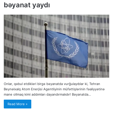
bəyanat yaydı
Onlar, qəbul etdikləri birgə bəyanatda vurğulayıblar ki, Tehran
Beynəlxalq Atom Enerjisi Agentliyinin müfəttişlərinin fəaliyyətinə
mane ollmaq kimi addımları dayandırmalıdır! Bəyanatda…
Read More »