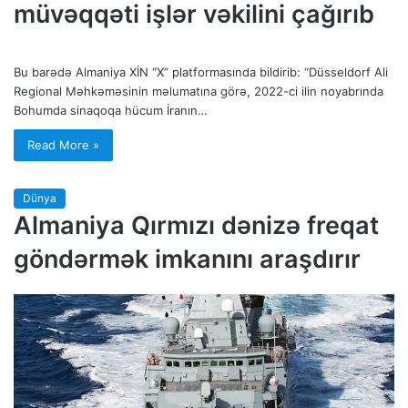
müvəqqəti işlər vəkilini çağırıb
Bu barədə Almaniya XİN “X” platformasında bildirib: “Düsseldorf Ali
Regional Məhkəməsinin məlumatına görə, 2022-ci ilin noyabrında
Bohumda sinaqoqa hücum İranın…
Read More »
Dünya
Almaniya Qırmızı dənizə freqat
göndərmək imkanını araşdırır