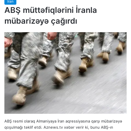
İran
ABŞ müttəfiqlərini İranla
mübarizəyə çağırdı
ABŞ rəsmi olaraq Almaniyaya İran aqressiyasına qarşı mübarizəyə
qoşulmağı təklif etdi. Aznews.tv xəbər verir ki, bunu ABŞ-ın