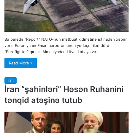
Bu barədə “Report” NATO-nun mətbuat xidmətinə istinadən xəbər
verir. Estoniyanın Emari aerodromunda yerləşdirilən dörd
“Eurofighter” qırıcısı Almaniyadan Litva, Latviya və…
Read More »
İran
İran “şahinləri” Həsən Ruhanini
tənqid atəşinə tutub