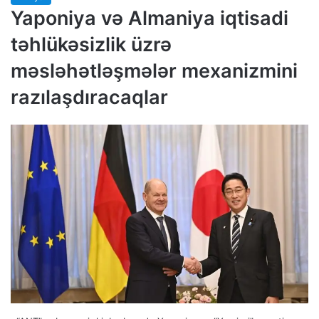
Yaponiya və Almaniya iqtisadi
təhlükəsizlik üzrə
məsləhətləşmələr mexanizmini
razılaşdıracaqlar