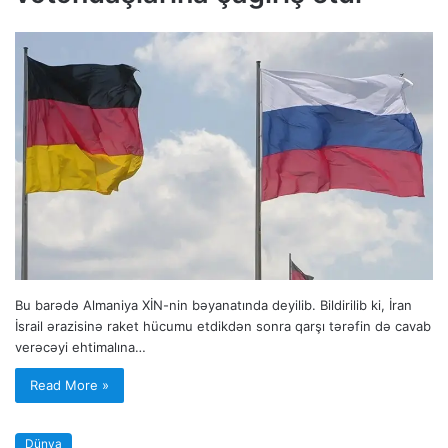
Bu barədə Almaniya XİN-nin bəyanatında deyilib. Bildirilib ki, İran
İsrail ərazisinə raket hücumu etdikdən sonra qarşı tərəfin də cavab
verəcəyi ehtimalına…
Read More »
Dünya