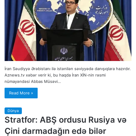
İran Səudiyyə Ərəbistanı ilə istənilən səviyyədə danışıqlara hazırdır.
Aznews.tv xəbər verir ki, bu haqda İran XİN-nin rəsmi
nümayəndəsi Abbas Müsəvi…
Read More »
Dünya
Stratfor: ABŞ ordusu Rusiya və
Çini darmadağın edə bilər