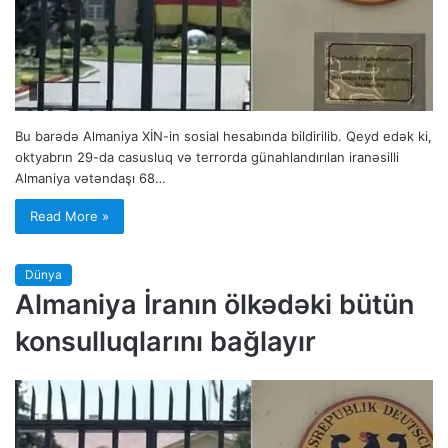
Bu barədə Almaniya XİN-in sosial hesabında bildirilib. Qeyd edək ki,
oktyabrın 29-da casusluq və terrorda günahlandırılan iranəsilli
Almaniya vətəndaşı 68…
Read More »
Dünya
Almaniya İranın ölkədəki bütün
konsulluqlarını bağlayır