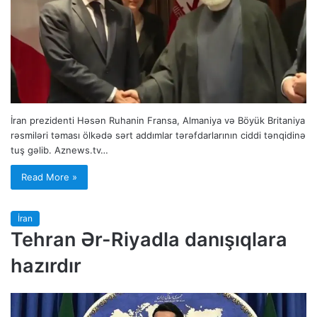
İran prezidenti Həsən Ruhanin Fransa, Almaniya və Böyük Britaniya
rəsmiləri təması ölkədə sərt addımlar tərəfdarlarının ciddi tənqidinə
tuş gəlib. Aznews.tv…
Read More »
İran
Tehran Ər-Riyadla danışıqlara
hazırdır