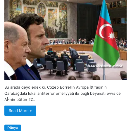
Bu arada qeyd edək ki, Cozep Borrellin Avropa İttifaqının
Qarabağdakı lokal antiterror əməliyyatı ilə bağlı bəyanatı əvvəlcə
Aİ-nin bütün 27…
Read More »
Dünya