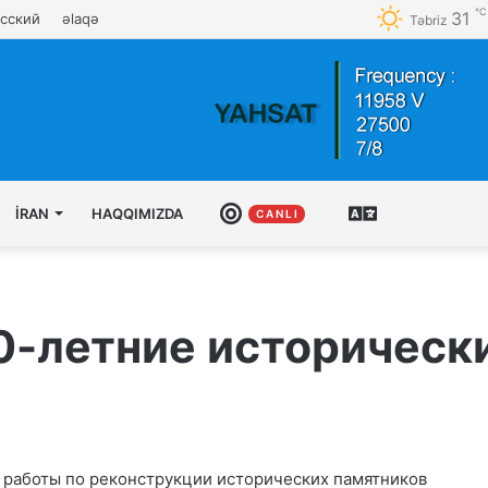
℃
31
сский
əlaqə
Təbriz
İRAN
HAQQIMIZDA
CANLI
AZƏRBAYCAN
C A N L I
TÜRKCƏSI
-летние историческ
ы работы по реконструкции исторических памятников