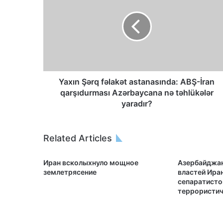
Yaxın Şərq fəlakət astanasında: ABŞ-İran
qarşıdurması Azərbaycana nə təhlükələr
yaradır?
Related Articles
Иран всколыхнуло мощное
Азербайджан
землетрясение
властей Ира
сепаратисто
террористич