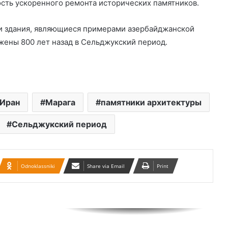
сть ускоренного ремонта исторических памятников.
к смерти за сожжение школьницы
ти здания, являющиеся примерами азербайджанской
жены 800 лет назад в Сельджукский период.
Назначен новый министр экономики
Азербайджана
Контейнер с 39 трупами нашли в
Англии
Иран
Марага
памятники архитектуры
Сельджукский период
В Тебризе 8 человек отравились
моноксидкарбоном
Odnoklassniki
Share via Email
Print
Ученые выяснили лучшее время для
занятий спортом
Не менее 6 человек погибли в