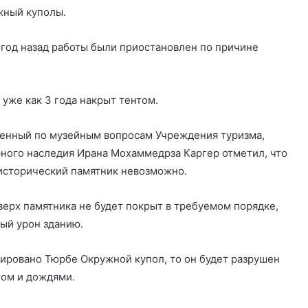
жный куполы.
, год назад работы были приостановлен по причине
 уже как 3 года накрыт тентом.
венный по музейным вопросам Учреждения туризма,
рного наследия Ирана Мохаммедрза Каргер отметил, что
исторический памятник невозможно.
верх памятника не будет покрыт в требуемом порядке,
ный урон зданию.
тировано Тюрбе Окружной купол, то он будет разрушен
гом и дождями.
Шестнадцать человек приговорили