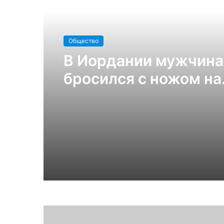
Read Next
Общество
В Иордании мужчина
бросился с ножом на
туристов: есть жерт
ВИДЕО