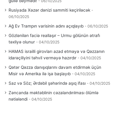
güllə dəymədi!
06/10/2025
Rusiyada Xəzər dənizi sammiti keçiriləcək
06/10/2025
Ağ Ev Trampın varisinin adını açıqlayıb
06/10/2025
Gözlənilən faciə reallaşır – Urmu gölünün ətrafı
təxliyə olunur
04/10/2025
HAMAS israilli girovları azad etməyə və Qəzzanın
idarəçiliyini təhvil verməyə hazırdır
04/10/2025
Qətər Qəzza danışıqlarını davam etdirmək üçün
Misir və Amerika ilə işə başlayıb
04/10/2025
Saz və Söz; Ərdəbil şəhərində aşıq ifası
04/10/2025
Zəncanda məktəblinin cəzalandırılması ölümlə
nətiələndi
04/10/2025