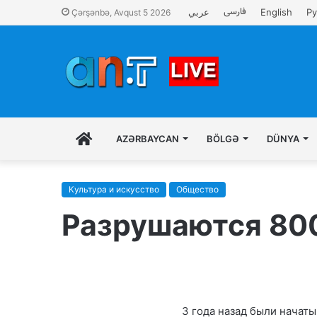
فارسی
عربي
English
Ру
Çərşənbə, Avqust 5 2026
İLK
AZƏRBAYCAN
BÖLGƏ
DÜNYA
SƏHIFƏ
Культура и искусство
Общество
Разрушаются 800
3 года назад были начат