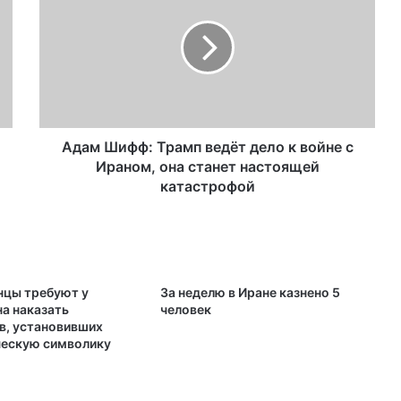
Шестнадцать человек приговорили
к смерти за сожжение школьницы
Назначен новый министр экономики
Азербайджана
Адам Шифф: Трамп ведёт дело к войне с
Контейнер с 39 трупами нашли в
Ираном, она станет настоящей
Англии
катастрофой
В Тебризе 8 человек отравились
моноксидкарбоном
цы требуют у
За неделю в Иране казнено 5
на наказать
человек
Ученые выяснили лучшее время для
в, установивших
занятий спортом
ескую символику