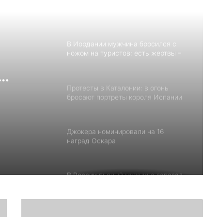
результате мощного землетрясения
в Иране
В Иордании мужчина бросился с
ножом на туристов: есть жертвы –
ВИДЕО
Протесты в Каталонии: в огонь
вы –
бросают портреты короля Испании
Джокера номинировали на 16
наград Оскара
В России пьяный мужчина зарезал
шестилетнего ребенка