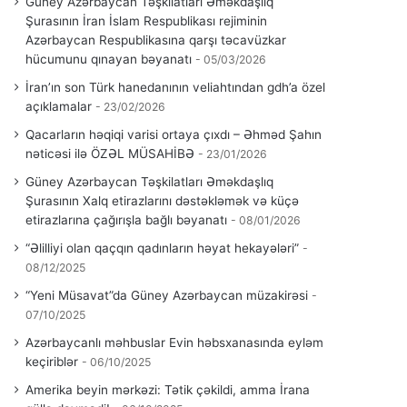
Güney Azərbaycan Təşkilatları Əməkdaşlıq
Şurasının İran İslam Respublikası rejiminin
Azərbaycan Respublikasına qarşı təcavüzkar
hücumunu qınayan bəyanatı
05/03/2026
İran’ın son Türk hanedanının veliahtından gdh’a özel
açıklamalar
23/02/2026
Qacarların həqiqi varisi ortaya çıxdı – Əhməd Şahın
nəticəsi ilə ÖZƏL MÜSAHİBƏ
23/01/2026
Güney Azərbaycan Təşkilatları Əməkdaşlıq
Şurasının Xalq etirazlarını dəstəkləmək və küçə
etirazlarına çağırışla bağlı bəyanatı
08/01/2026
“Əlilliyi olan qaçqın qadınların həyat hekayələri”
08/12/2025
“Yeni Müsavat”da Güney Azərbaycan müzakirəsi
07/10/2025
Azərbaycanlı məhbuslar Evin həbsxanasında eyləm
keçiriblər
06/10/2025
Amerika beyin mərkəzi: Tətik çəkildi, amma İrana