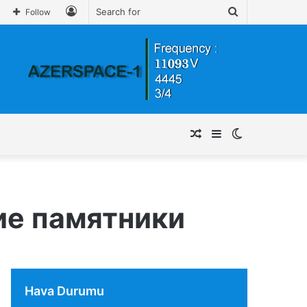
Log
Search
Follow
In
for
Random
Sidebar
Switch
Article
skin
ие памятники
Hava Durumu