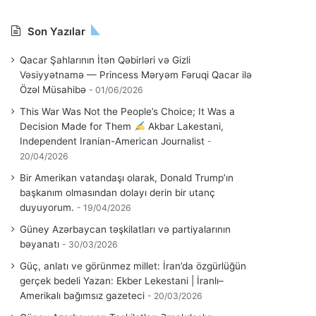
Son Yazılar
Qacar Şahlarının İtən Qəbirləri və Gizli
Vəsiyyətnamə — Princess Məryəm Fəruqi Qacar ilə
Özəl Müsahibə
01/06/2026
This War Was Not the People’s Choice; It Was a
Decision Made for Them
Akbar Lakestani,
Independent Iranian-American Journalist
20/04/2026
Bir Amerikan vatandaşı olarak, Donald Trump’ın
başkanım olmasından dolayı derin bir utanç
duyuyorum.
19/04/2026
Güney Azərbaycan təşkilatları və partiyalarının
bəyanatı
30/03/2026
Güç, anlatı ve görünmez millet: İran’da özgürlüğün
gerçek bedeli Yazan: Ekber Lekestani | İranlı–
Amerikalı bağımsız gazeteci
20/03/2026