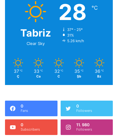
28
℃
Tabriz
37º - 25º
31%
5.26 km/h
Clear Sky
37
33
32
35
36
℃
℃
℃
℃
℃
Ç
Ca
C
Şb
Bz
0
0
Fans
Followers
0
11. 980
Subscribers
Followers