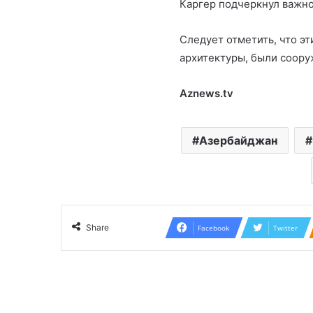
Каргер подчеркнул важно
Следует отметить, что э
архитектуры, были соору
Aznews.tv
Азербайджан
Share
Facebook
Twitter