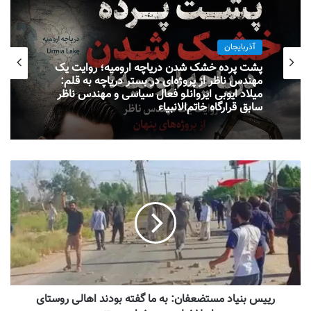
آذربایجان
پشت پرده خشک شدن دریاچه ارومیه؛ روایت یک
مهندس ناظر از پروژه‌ای در بستر دریاچه به قلم:
میلاد ایوبی ایروانلو فعال سیاسی و مهندس ناظر
سابق قرارگاه خاتم‌الانبیاء
رییس بنیاد مستضعفان: به ما گفته بودند اهالی روستای