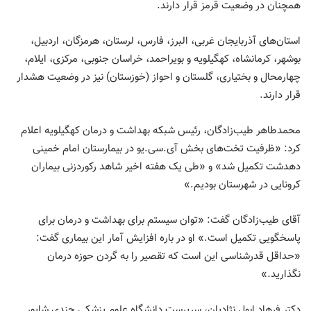
همچنان در وضعیت قرمز قرار دارند.
استان‌های آذربایجان غربی، البرز، فارس، لرستان، هرمزگان، اردبیل،
بوشهر، کرمانشاه، کهگیلویه و بویراحمد، خراسان جنوبی، مرکزی، ایلام،
چهارمحال و بختیاری، گلستان و احواز (خوزستان) نیز در وضعیت هشدار
قرار دارند.
محمدطاهر طیب‌زادگان، رئیس شبکه بهداشت و درمان کهگیلویه اعلام
کرد: «ظرفیت تخت‌های بخش آی‌.سی‌.یو در بیمارستان امام خمینی
دهدشت تکمیل شد» و «طی یک هفته اخیر شاهد رکوردزنی بیماران
کرونایی در شهرستان بودیم.»
آقای طیب‌زادگان گفت: «توان سیستم برای بهداشت و درمان برای
پاسخگویی تکمیل است.» او در باره افزایش آمار این بیماری گفت:
«حداقل قدرشناسی این است که تقصیر را به گردن حوزه درمان
نگذارید.»
دکتر فرهاد ابول نژادیان، سرپرست دانشگاه علوم پزشکی جندی شاپور