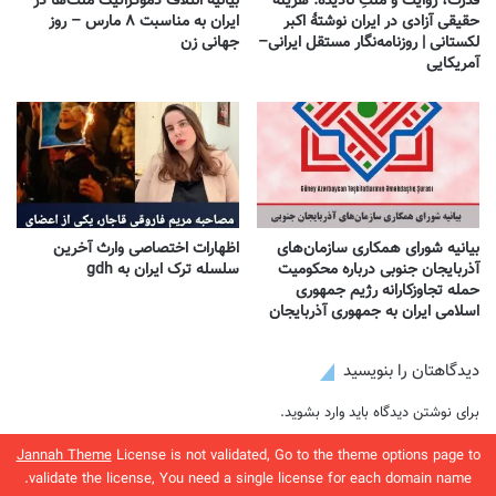
قدرت، روایت و ملتِ نادیده: هزینهٔ
بیانیه ائتلاف دموکراتیک ملت‌ها در
حقیقی آزادی در ایران نوشتهٔ اکبر
ایران به مناسبت ۸ مارس – روز
لکستانی | روزنامه‌نگار مستقل ایرانی–
جهانی زن
آمریکایی
بیانیه شورای همکاری سازمان‌های
اظهارات اختصاصی وارث آخرین
آذربایجان جنوبی درباره محکومیت
سلسله ترک ایران به gdh
حمله تجاوزکارانه رژیم جمهوری
اسلامی ایران به جمهوری آذربایجان
دیدگاهتان را بنویسید
برای نوشتن دیدگاه باید
وارد بشوید
.
Jannah Theme
License is not validated, Go to the theme options page to
validate the license, You need a single license for each domain name.