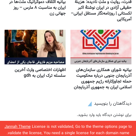
قدرت، روایت و ملتِ نادیده: هزینهٔ
بیانیه ائتلاف دموکراتیک ملت‌ها در
حقیقی آزادی در ایران نوشتهٔ اکبر
ایران به مناسبت ۸ مارس – روز
لکستانی | روزنامه‌نگار مستقل ایرانی–
جهانی زن
آمریکایی
بیانیه شورای همکاری سازمان‌های
اظهارات اختصاصی وارث آخرین
آذربایجان جنوبی درباره محکومیت
سلسله ترک ایران به gdh
حمله تجاوزکارانه رژیم جمهوری
اسلامی ایران به جمهوری آذربایجان
دیدگاهتان را بنویسید
برای نوشتن دیدگاه باید
وارد بشوید
.
Jannah Theme
License is not validated, Go to the theme options page to
validate the license, You need a single license for each domain name.