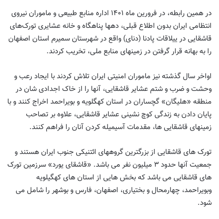
در همین رابطه، در فرورین ماه ۱۴۰۱ اداره منابع طبیعی و ماموران نیروی
انتظامی ایران بدون اطلاع قبلی، دهها پناهگاه و خانه‌ عشایری تورک‌های
قاشقایی در ییلاقات پادنا (دنای) واقع در شهرستان سمیرم استان اصفهان
را به بهانه قرار گرفتن در زمینهای منابع ملی، تخریب کردند
.
اواخر سال گذشته نیز ماموران امنیتی ایران تلاش کردند با ایجاد رعب و
وحشت و ضرب و شتم عشایر قاشقایی، آنها را از خاک اجدادی شان در
منطقه «هلیگان» گچساران در استان کهگلویه و بویر‌احمد اخراج کنند و با
پایان دادن به زندگی کوچ نشینی عشایر قاشقایی، علاوه بر تصاحب
زمینهای قاشقایی ها، مقدمات آسیمیله کردن آنان را فراهم کنند
.
تورک های قاشقایی از بزرگترین گروههای ائتنیکی جنوب ایران هستند و
جمعیت آنها حدود ۳ میلیون نفر می باشد. «قاشقای یورد» سرزمین تورک
های قاشقایی می باشد که بخش هایی از استان های کهگیلویه
وبویراحمد، چهارمحال و بختیاری، اصفهان، فارس و بوشهر را شامل می
شود.