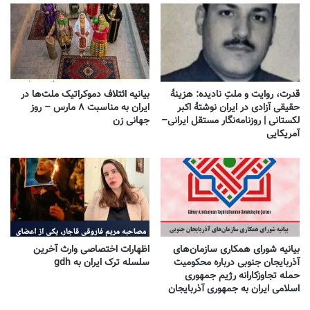
قدرت، روایت و ملتِ نادیده: هزینهٔ
بیانیه ائتلاف دموکراتیک ملت‌ها در
حقیقی آزادی در ایران نوشتهٔ اکبر
ایران به مناسبت ۸ مارس – روز
لکستانی | روزنامه‌نگار مستقل ایرانی–
جهانی زن
آمریکایی
بیانیه شورای همکاری سازمان‌های
اظهارات اختصاصی وارث آخرین
آذربایجان جنوبی درباره محکومیت
سلسله ترک ایران به gdh
حمله تجاوزکارانه رژیم جمهوری
اسلامی ایران به جمهوری آذربایجان