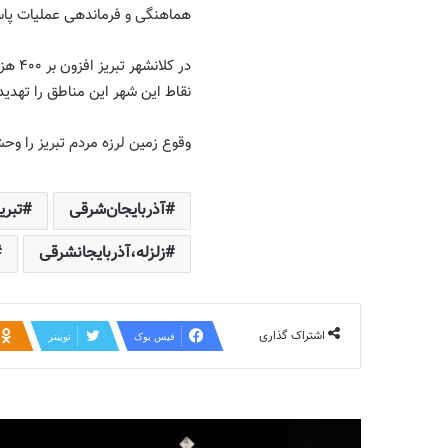
هماهنگی و فرماندهی عملیات پاس
در کل
نقاط این شهر این مناطق را تهدید
وقوع زمین لرزه مردم تبریز را وحش
آذربایجان‌شرقی
تبری
زلزله،آذربایجانشرقی
اشتراک گذاری
فیس بوک
توییتر