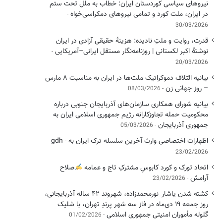
نیروهای سیاسی کوردستان ایران: خطاب به ملل تحت ستم
در ایران، ملت کورد و تمامی نیروهای دمکراسی‌خواه
30/03/2026
قدرت، روایت و ملتِ نادیده: هزینهٔ حقیقی آزادی در ایران
نوشتهٔ اکبر لکستانی | روزنامه‌نگار مستقل ایرانی–آمریکایی
20/03/2026
بیانیه ائتلاف دموکراتیک ملت‌ها در ایران به مناسبت ۸ مارس
– روز جهانی زن
08/03/2026
بیانیه شورای همکاری سازمان‌های آذربایجان جنوبی درباره
محکومیت حمله تجاوزکارانه رژیم جمهوری اسلامی ایران به
جمهوری آذربایجان
05/03/2026
اظهارات اختصاصی وارث آخرین سلسله ترک ایران به gdh
23/02/2026
اتحاد تورک و کورد کابوسِ مشترکِ تاج و عمامه
​صلاح
آرامش
23/02/2026
کشته شدن یاشار_نورمحمدزاده، شهروند ۴۲ ساله آذربایجانی،
روز جمعه ۱۹ دی‌ماه در فاز سه شهر پرندِ تهران، با شلیک
گلوله مأموران امنیتی جمهوری اسلامی
01/02/2026