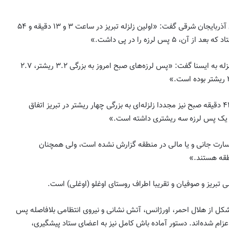
مدیرکل مدیریت بحران استانداری آذربایجان شرقی گفت: «اولین زلزله تبریز در ساعت ۳ و ۱۳ دقیقه و ۵۴
محمدباقر هنربر، در تشریح این زلزله به ایسنا گفت: «پس لرزه‌های صبح امروز به بزرگی ۳.۲ ریشتر، ۲.۷
به گفته وی: «در ساعت هفت و ۴۴ دقیقه صبح نیز مجددا زلزله‌ای به بزرگی چهار ریشتر در تبریز اتفاق
سارت جانی و یا مالی در منطقه گزارش نشده است، ولی همچنان
طقه هستند.»
ی تبریز و صوفیان و تقریبا اطراف روستای اوغلو (اوغلی) است.
شکل از هلال احمر، اورژانس، آتش نشانی و نیروی انتظامی بلافاصله پس
عزام شده‌اند. دستور آماده باش کامل نیز به اعضای ستاد پیشگیری،