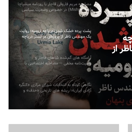
مصاحبه مریم فاروقی قاجار با روزنامه میشپاچا
(Mishpacha) در خصوص وضعیت سیاسی
اجتماعی ایران
پشت پرده خشک شدن دریاچه ارومیه؛ روایت
چه
یک مهندس ناظر از پروژه‌ای در بستر دریاچه
به قلم: میلاد ایوبی ایروانلو فعال سیاسی و
اظر از
مهندس ناظر سابق قرارگاه خاتم‌الانبیاء
ر دریاچه به قلم:
آرامگاه های گم‌شده شاهان قاجار و
وصیت‌نامه مخفی — مصاحبه اختصاصی با
یاسی و
پرنسس مریم فاروقی قاجار
نگاهی کوتاه به انتخابات شورای مرکزی «کنگره
آزادی ایران»؛ ریشه های تاریخی «حذف» و
ضرورت ضمانت های نهادی سیمین صبری
قزاقستان میراث اردوی زرین را به محور هویت
ملی جدید خود تبدیل می‌کند