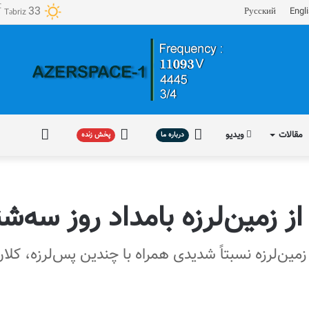
℃
33
Русский
Engl
Təbriz
مقالات
ویدیو
درباره
پخش
فارسی
درباره ما
پخش زنده
ما
زنده
ز زمین‌لرزه بامداد روز سه‌شن
ارشات بامداد روز سه‌شنبه ۱۸ خرداد زمین‌لرزه نسبتاً شدیدی همراه با چندین