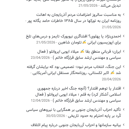
تبدیل می‌کند
21/05/2026
به مناسبت سالروز اعتراضات مردم آذربایجان به اهانت
روزنامه ایران به تورکها در سال ۱۳۸۵ خاطرات حامد یگانه پور
21/05/2026
احمدی‌نژاد یا پهلوی؟ افشاگری نیویورک تایمز و درس‌های تلخ
برای اپوزیسیون ایرانی
تئومان شاهین
21/05/2026
ایران؛ قربانیِ منطقِ بقا
میلاد ایوبی ایروانلو ( فعال
سیاسی ‌و مهندس ارشد سابق قرارگاه خاتم )
23/04/2026
این جنگ، انتخاب مردم نبود؛ تصمیمی بود که برایشان گرفته
شد
اکبر لکستانی، روزنامه‌نگار مستقل ایرانی-آمریکایی
20/04/2026
اقتدار یا توهم اقتدار؟ (آنچه جنگ اخیر درباره جمهوری
اسلامی آشکار کرد) به قلم ؛ میلاد ایوبی ایروانلو ( فعال
سیاسی و مهندس ارشد سابق قرارگاه خاتم )
12/04/2026
تأکید احزاب آذربایجان جنوبی بر همگرایی با نیروهای سیاسی
کُرد بر پایه احترام به حدود تاریخی
30/03/2026
بیانیه سازمانها و احزاب آزربایجان جنوبی درباره پیام ائتلاف