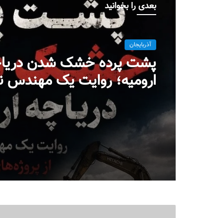
بعدی را بخوانید
آذربایجان
پشت پرده خشک شدن دریا
ارومیه؛ روایت یک مهندس ن
پروژه‌ای در بست
میلاد ایوبی ایروانلو فعال س
مهندس ناظر سابق قرارگاه
خاتم‌الانبیاء