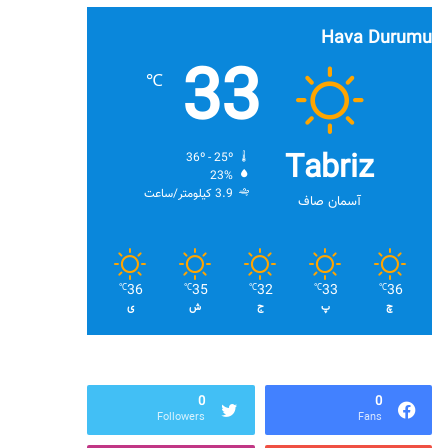
Hava Durumu
33
℃
Tabriz
36º - 25º
23%
3.9 کیلومتر/ساعت
آسمان صاف
36
35
32
33
36
℃
℃
℃
℃
℃
چ
پ
ج
ش
ی
0
0
Followers
Fans