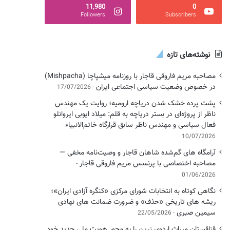
11,980
0
Followers
Subscribers
نوشته‌های تازه
مصاحبه مریم فاروقی قاجار با روزنامه میشپاچا (Mishpacha)
در خصوص وضعیت سیاسی اجتماعی ایران
17/07/2026
پشت پرده خشک شدن دریاچه ارومیه؛ روایت یک مهندس
ناظر از پروژه‌ای در بستر دریاچه به قلم: میلاد ایوبی ایروانلو
فعال سیاسی و مهندس ناظر سابق قرارگاه خاتم‌الانبیاء
10/07/2026
آرامگاه های گم‌شده شاهان قاجار و وصیت‌نامه مخفی —
مصاحبه اختصاصی با پرنسس مریم فاروقی قاجار
01/06/2026
نگاهی کوتاه به انتخابات شورای مرکزی «کنگره آزادی ایران»؛
ریشه های تاریخی «حذف» و ضرورت ضمانت های نهادی
سیمین صبری
22/05/2026
قزاقستان میراث اردوی زرین را به محور هویت ملی جدید خود