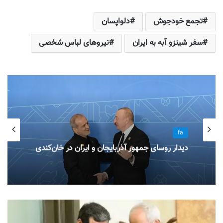
تجمع خودجوش
دلواپسان
سفر شینزو آبه به ایران
نیروهای لباس شخصی
fa
fa
مصاحبه سایت گلوبال اینفو آزربایجان با صالح
کامرانی:”موضع نتانیاهو در مورد آذربایجان جنوبی
دلگرم کننده نیست”
دیدار روسای جمهور آذربایجان و ایران در خان‌کندی