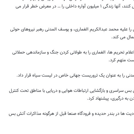
بسیار شکننده بشردوستانه وارد می کنند، آنها زندگی ۱ میلیون آواره داخلی را … در معرض خطر قرار می
را علیه محمد عبدالکریم الغماری، و یوسف المدنی رهبر نیروهای حوثی
ال می کند.
ا اعلام تحریم ها، الغماری را به طولانی کردن جنگ و سازماندهی حملاتی
ست متهم کرد.
لمدنی را به عنوان یک تروریست جهانی خاص در لیست سیاه قرار داد.
بس سراسری و بازگشایی ارتباطات هوایی و دریایی با مناطق تحت کنترل
ن به درگیری، پیشنهاد کرد.
ودیت ها در بندر حدیده و فرودگاه صنعا قبل از هرگونه مذاکرات آتش بس
به مناسبت سالروز اعتراضات مردم آذربایجان
به اهانت روزنامه ایران به تورکها در سال ۱۳۸۵
خاطرات حامد یگانه پور