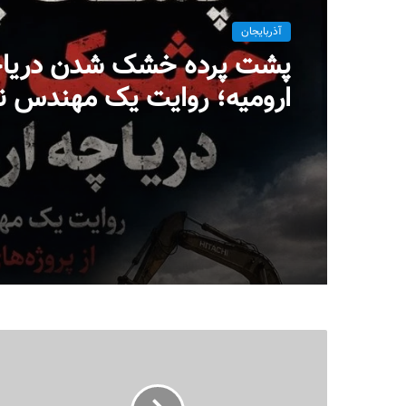
آذربایجان
پشت پرده خشک شدن دریا
ارومیه؛ روایت یک مهندس ن
پروژه‌ای در بست
میلاد ایوبی ایروانلو فعال س
مهندس ناظر سابق قرارگاه
خاتم‌الانبیاء