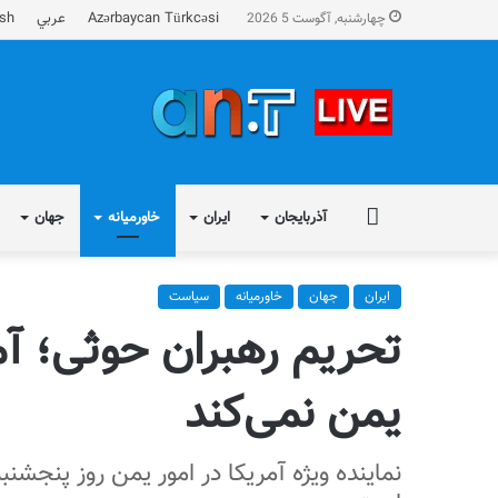
Azərbaycan Türkcəsi
عربي
ish
چهارشنبه, آگوست 5 2026
FA
آذربایجان
ایران
خاورمیانه
جهان
ایران
جهان
خاورمیانه
سیاست
تحریم رهبران حوثی‌؛ آم
یمن نمی‌کند