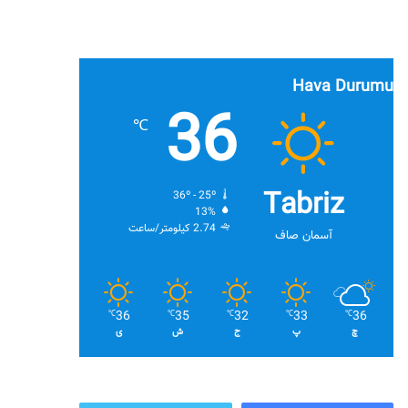
Hava Durumu
36
℃
Tabriz
36º - 25º
13%
2.74 کیلومتر/ساعت
آسمان صاف
36
35
32
33
36
℃
℃
℃
℃
℃
چ
پ
ج
ش
ی