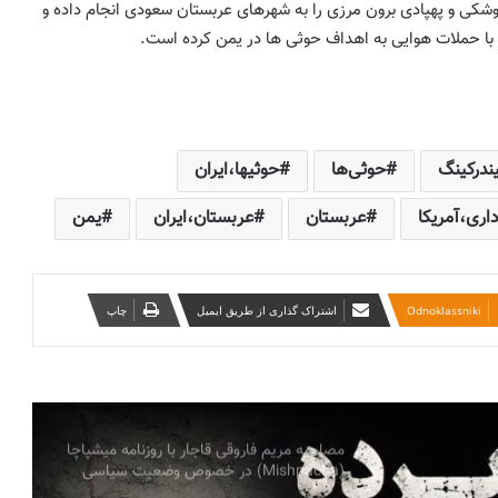
شکی و پهپادی برون مرزی را به شهرهای عربستان سعودی انجام داده و
ی با حملات هوایی به اهداف حوثی ها در یمن کرده است.
احمدی‌نژاد یا پهلوی؟ افشاگری نیویورک تایمز
و درس‌های تلخ برای اپوزیسیون ایرانی
تئومان شاهین
اقتدار یا توهم اقتدار؟ (آنچه جنگ اخیر درباره
جمهوری اسلامی آشکار کرد) به قلم ؛ میلاد
ندرکینگ
حوثی‌ها
حوثیها،ایران
ایوبی ایروانلو ( فعال سیاسی و مهندس ارشد
سابق قرارگاه خاتم )
داری،آمریکا
عربستان
عربستان،ایران
یمن
تأکید احزاب آذربایجان جنوبی بر همگرایی با
نیروهای سیاسی کُرد بر پایه احترام به حدود
تاریخی
‫Odnoklassniki
اشتراک گذاری از طریق ایمیل
چاپ
بیانیه سازمانها و احزاب آزربایجان جنوبی درباره
پیام ائتلاف نیروهای سیاسی کوردستان ایران:
خطاب به ملل تحت ستم در ایران، ملت کورد
و تمامی نیروهای دمکراسی‌خواه
مصاحبه مریم فاروقی قاجار با روزنامه میشپاچا
(Mishpacha) در خصوص وضعیت سیاسی
اجتماعی ایران