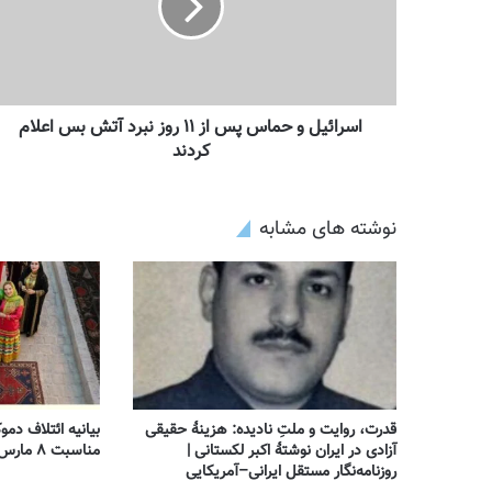
اسرائیل و حماس پس از ۱۱ روز نبرد آتش بس اعلام
کردند
نوشته های مشابه
قدرت، روایت و ملتِ نادیده: هزینهٔ حقیقی
بیانیه ائتلاف دمو
آزادی در ایران نوشتهٔ اکبر لکستانی |
مناسبت ۸ مارس – روز جهانی زن
روزنامه‌نگار مستقل ایرانی–آمریکایی