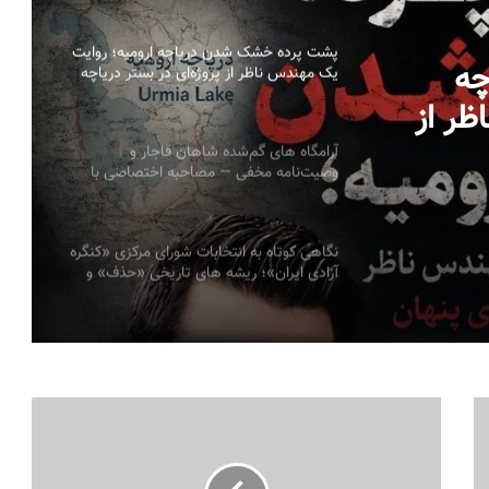
پشت پرده خشک شدن دریاچه ارومیه؛ روایت
چه
یک مهندس ناظر از پروژه‌ای در بستر دریاچه
به قلم: میلاد ایوبی ایروانلو فعال سیاسی و
اظر از
مهندس ناظر سابق قرارگاه خاتم‌الانبیاء
ر دریاچه به قلم:
آرامگاه های گم‌شده شاهان قاجار و
وصیت‌نامه مخفی — مصاحبه اختصاصی با
یاسی و
پرنسس مریم فاروقی قاجار
نگاهی کوتاه به انتخابات شورای مرکزی «کنگره
آزادی ایران»؛ ریشه های تاریخی «حذف» و
ضرورت ضمانت های نهادی سیمین صبری
قزاقستان میراث اردوی زرین را به محور هویت
ملی جدید خود تبدیل می‌کند
به مناسبت سالروز اعتراضات مردم آذربایجان
به اهانت روزنامه ایران به تورکها در سال ۱۳۸۵