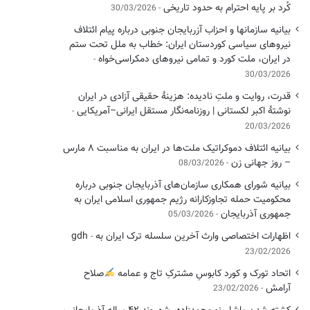
کُرد بر پایه احترام به حدود تاریخی
30/03/2026
بیانیه سازمانها و احزاب آزربایجان جنوبی درباره پیام ائتلاف
نیروهای سیاسی کوردستان ایران: خطاب به ملل تحت ستم
در ایران، ملت کورد و تمامی نیروهای دمکراسی‌خواه
30/03/2026
قدرت، روایت و ملتِ نادیده: هزینهٔ حقیقی آزادی در ایران
نوشتهٔ اکبر لکستانی | روزنامه‌نگار مستقل ایرانی–آمریکایی
20/03/2026
بیانیه ائتلاف دموکراتیک ملت‌ها در ایران به مناسبت ۸ مارس
– روز جهانی زن
08/03/2026
بیانیه شورای همکاری سازمان‌های آذربایجان جنوبی درباره
محکومیت حمله تجاوزکارانه رژیم جمهوری اسلامی ایران به
جمهوری آذربایجان
05/03/2026
اظهارات اختصاصی وارث آخرین سلسله ترک ایران به gdh
23/02/2026
اتحاد تورک و کورد کابوسِ مشترکِ تاج و عمامه
​صلاح
آرامش
23/02/2026