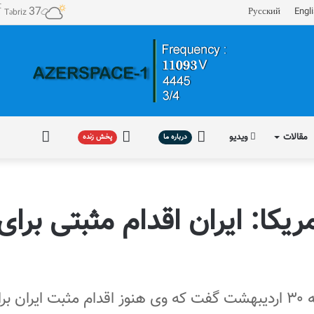
℃
37
Русский
Engl
Təbriz
مقالات
ویدیو
درباره
پخش
فارسی
درباره ما
پخش زنده
ما
زنده
ریکا: ایران اقدام مثبتی برا
نماینده ویژه آمریکا در امور یمن روز پنجشنبه ۳۰ اردیبهشت گفت که وی هنوز