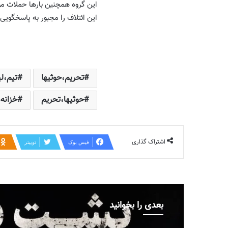
این گروه همچنین بارها حملات مو
این ائتلاف را مجبور به پاسخگوی
تحریم،حوثیها
تیم،لی
حوثیها،تحریم
خزانه‌
اشتراک گذاری
فیس بوک
توییتر
بعدی را بخوانید